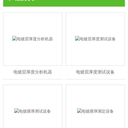
电镀层厚度分析机器
电镀层厚度测试设备