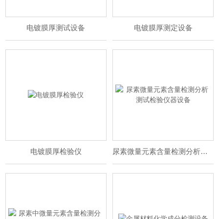
电镀膜厚测试设备
电镀膜厚测定设备
电镀膜厚检验仪
尿素微量元素含量检测分析测试检验仪器设备