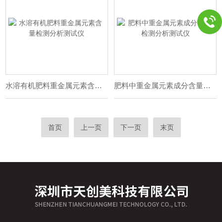
水溶有机肥料重金属元素含量检测分析测试仪
肥料中重金属元素成分含量检测分析测试仪
首页
上一页
下一页
末页