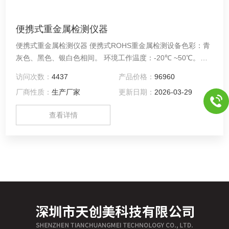
便携式重金属检测仪器
便携式重金属检测仪器 便携式ROHS重金属检测设备色彩：青
灰色、黑色、银白色相间。 环境工作温度：-20℃ ~50℃。环
境湿度：0~95%。 测量ROHS重金属便携式机器滤波器：滤波
访问次数：
4437
产品价格：
96960
器8个,可根据不同的电压自动切换。 电压，电流：电压
厂商性质：
生产厂家
更新日期：
2026-03-29
15~40kv,电流100uA。
查看详情