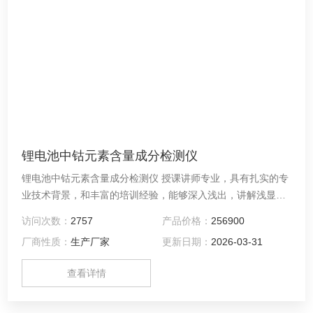
锂电池中钴元素含量成分检测仪
锂电池中钴元素含量成分检测仪 授课讲师专业，具有扎实的专
业技术背景，和丰富的培训经验，能够深入浅出，讲解浅显易
懂。 培训考核综合理论知识考查和实机操作能力测试，更加科
访问次数：
2757
产品价格：
256900
学和全面。保证培训效果，考核合格后颁发培训合格证书。
厂商性质：
生产厂家
更新日期：
2026-03-31
查看详情