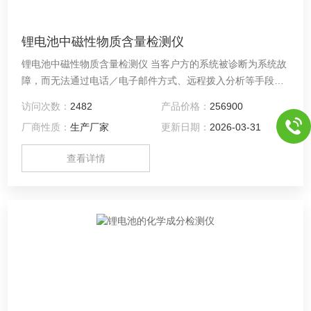
锂电池中磁性物质含量检测仪
锂电池中磁性物质含量检测仪 当客户方的系统被诊断为系统故
障，而无法通过电话／电子邮件方式、远程拨入分析等手段解
决时，我们的现场工程师会带上相应的系统工具和软件立即赶
访问次数：
2482
产品价格：
256900
赴现场进行紧急维护。我司承诺在接到业主维修及技术服务要
厂商性质：
生产厂家
更新日期：
2026-03-31
求后立即做出相应，在远程不能解决问题的情况下，我司工程
人员将在24 小时内赶到现场，48 小时解决出现的问题，保证
查看详情
系统恢复正常运行。