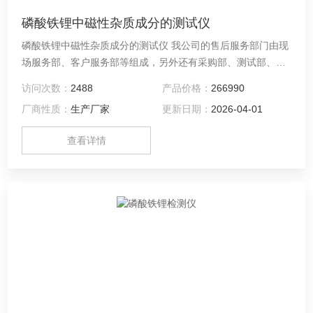
磷酸铁锂中磁性杂质成分的测试仪
磷酸铁锂中磁性杂质成分的测试仪 我公司的售后服务部门由现
场服务部、客户服务部等组成，另外还有采购部、测试部、质
管部等后端技术和业务部门支撑。拥有系统设计、系统集成、
访问次数：
2488
产品价格：
266990
技术支持、客户服务、维修测试等各种技能和专业的高级人
厂商性质：
生产厂家
更新日期：
2026-04-01
才，充分保证客户服务所需的人力资源。公司的全体员工时刻
关注着您的需求，随时为您服务，时刻关注着系统的运行状
查看详情
况，为您的系统保驾护航。