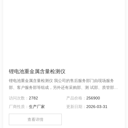
锂电池重金属含量检测仪
锂电池重金属含量检测仪 我公司的售后服务部门由现场服务
部、客户服务部等组成，另外还有采购部、测 试部、质管部等
后端技术和业务部门支撑。拥有系统设计、系统集成、技术支
访问次数：
2782
产品价格：
256900
持、 客户服务、维修测试等各种技能和专业的高级人才，充分
厂商性质：
生产厂家
更新日期：
2026-03-31
保证客户服务所需的人 力资源。公司的全体员工时刻关注着您
的需求，随时为您服务，时刻关注着系统 的运行状况，为您的
查看详情
系统保驾护航。