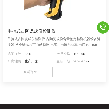
手持式古陶瓷成份检测仪
手持式古陶瓷成份检测仪 古陶瓷成份含量鉴定检测机器设备滤
波器 八个滤光片可自动切换 电压、电流与功率 电压10~40kv,
电流100~200ua。低电压15kV时,可达200Ua，功率可达4W 光
访问次数：
3315
产品价格：
169200
谱束 五个光束段，不同的元素采用不同的电压与电流，产生好
厂商性质：
生产厂家
更新日期：
2026-03-29
的分析效果
查看详情