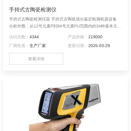
手持式古陶瓷检测仪
手持式古陶瓷检测仪器 手持式古陶瓷成分鉴定检测机器设备
分析外围：从12号元素P到94号元素PU范围内的34种基本元
素，在以上范围内，可以根据客户需要更换其他元素。环境湿
访问次数：
4344
产品价格：
219000
度0~95%；环境工作温度-20℃ ~50℃；亮黄、黑色、银白色
厂商性质：
生产厂家
更新日期：
2026-03-29
相间，非常适于野外作业。
查看详情