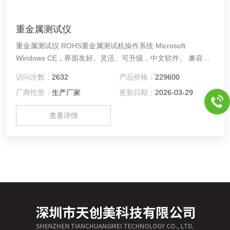
重金属测试仪
重金属测试仪 ROHS重金属测试机操作系统 Microsoft
Windows CE，界面友好、灵活、可升级，中文软件。 兼容性
蓝牙,GPS，打印 测试ROHS重金属仪器采用了新的校准技术，
访问次数：
2632
产品价格：
229600
使仪器具有两倍的计数率，从而具有更快的检测速度和更好的
厂商性质：
生产厂家
更新日期：
2026-03-29
性。
查看详情