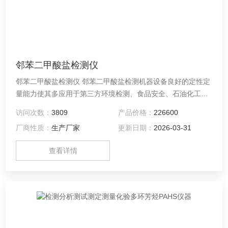
邻苯二甲酸盐检测仪
邻苯二甲酸盐检测仪 邻苯二甲酸盐检测机器设备良好的定性定
量能力使其多应用于第三方环境检测、食品安全、石油化工、
教学科研等众多领域，是一款能满足常规定性定量分析需求的
访问次数：
3809
产品价格：
226600
通用型质谱仪。 化验检测邻苯二甲酸盐仪器设备根据欧盟新标
厂商性质：
生产厂家
更新日期：
2026-03-31
准的要求，DEHP（邻苯二甲酸二己酯）、DBP（邻苯二甲酸
二丁酯）和BBP（邻苯二甲酸苯基丁酯）将被限制在所有儿童
查看详情
玩具和服装及其他物品所使用的PVC材料中使用。