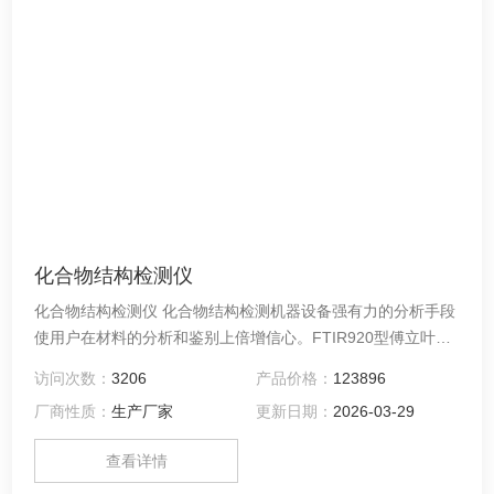
化合物结构检测仪
化合物结构检测仪 化合物结构检测机器设备强有力的分析手段
使用户在材料的分析和鉴别上倍增信心。FTIR920型傅立叶红
外光谱仪适用领域广泛，可用于制药、珠宝玉石检测、煤尘中
访问次数：
3206
产品价格：
123896
游离二氧化硅检测、光学镀膜、塑料、橡胶、粘性液体、漆
厂商性质：
生产厂家
更新日期：
2026-03-29
料、石英玻璃中羟基含量分析、新型材料、添加剂、化妆品、
纤维、单晶硅中碳氧含量等等分析测试用。
查看详情