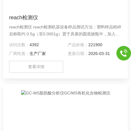
reach检测仪
reach检测仪 reach检测机器设备样品测试方法：塑料样品粉碎
后称取约 0.5g（至0.0001g）置于具塞的圆底烧瓶中，加入甲
苯或其它溶剂，超声萃取30 分钟或经索氏提取 6-12 小时，经
访问次数：
4392
产品价格：
221900
硅胶柱净化，用 130mL 正己烷洗脱。在水浴锅中浓缩后， 用
厂商性质：
生产厂家
更新日期：
2026-03-31
正己烷定容 10mL，进行 GC-MS 分析。
查看详情