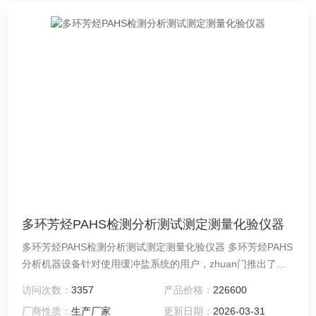
多环芳烃PAHS检测分析测试测定测量化验仪器
多环芳烃PAHS检测分析测试测定测量化验仪器 多环芳烃PAHS
分析机器设备针对使用缓冲盐系统的用户，zhuan门推出了带
柱后清洗功能的液相泵，采用双密封圈设计。可以延缓密封圈
访问次数：
3357
产品价格：
226600
的磨损，延长使用寿命。 化验分析多环芳烃PAHS仪器设备采
厂商性质：
生产厂家
更新日期：
2026-03-31
用全进口管路及接头，具有极jia的互换性，并能够大程度上避