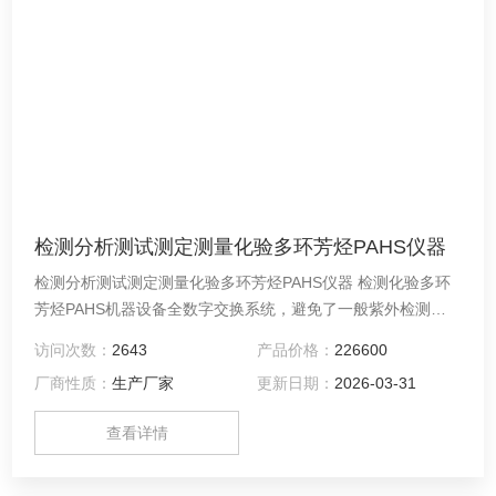
检测分析测试测定测量化验多环芳烃PAHS仪器
检测分析测试测定测量化验多环芳烃PAHS仪器 检测化验多环
芳烃PAHS机器设备全数字交换系统，避免了一般紫外检测器
的色谱信号需要多重模-数转换带来的信号畸变与干扰。 多环
访问次数：
2643
产品价格：
226600
芳烃PAHS化验检测仪器设备全新LC100液相色谱系统配备的
厂商性质：
生产厂家
更新日期：
2026-03-31
WS-100工作站软件不同于了以往传统的模拟信号工作站，除
了能够采集数据及处理数据意外，还能够全面反控仪器的各项
查看详情
配置，实现系统的全自动一体化。