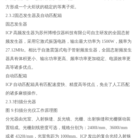
方形成一个火炬状的稳定的等离子炬。
2.3.2固态发生器及自动匹配箱
固态发生器
ICP 高频发生器为苏州博维仪器科技有限公司自主研发的全固态射
频发生器，采用它激式振荡电路，输出最大功率为 1500W，频率为
27.12MHz。相比于自激震荡式电子管射频发生器，全固态射频发生
器具有体积更小、输出功率更高、频率功率更加稳定、电源效率更
高等诸多优点。
自动匹配箱
ICP 自动匹配箱具有匹配速度快、精度高等优点，免去了人工匹配
的诸多麻烦操作。
2.3.3扫描分光器
图
9.扫描分光仪工作原理图
分光器由光室、入射狭缝、反光镜、光栅、出射狭缝和光栅驱动装
置组成。光栅刻线密度可选，规格分别为：
2400l/mm、3600l/mm
或者 4320l/mm，光室焦距为 1000mm。ICP 发出的复合光经入射狭