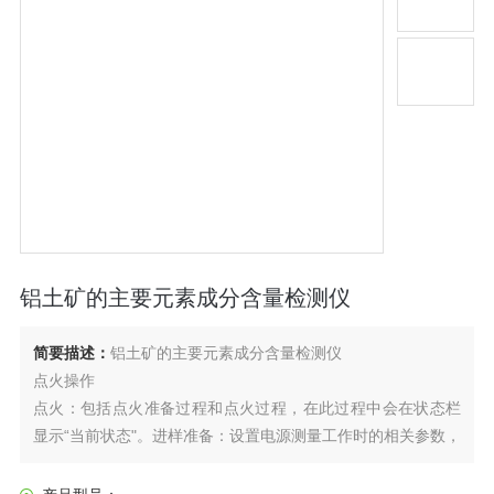
铝土矿的主要元素成分含量检测仪
简要描述：
铝土矿的主要元素成分含量检测仪
点火操作
点火：包括点火准备过程和点火过程，在此过程中会在状态栏
显示“当前状态"。进样准备：设置电源测量工作时的相关参数，
重新开载气、开蠕动泵。
熄火：当需要进行熄火操作时点击熄火即可关闭固态电源功率