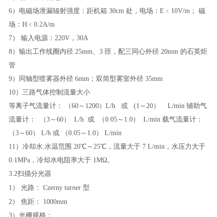
6）电磁场泄漏辐射强度：距机箱 30cm 处，电场：E﹤10V/m； 磁
场：H﹤0.2A/m
7） 输入电源：220V，30A
8）输出工作线圈内径 25mm、3 匝，配三同心外径 20mm 的石英炬
管
9）同轴型喷雾器外径 6mm；双筒型雾室外径 35mm
10）三路气体控制流量大小
等离子气流量计：
（
60～1200）L/h 或 (1～20） L/min 辅助气
流量计： （3～60） L/h 或 （0.05～1.0） L/min 载气流量计：
（3～60） L/h 或 （0.05～1.0） L/min
11）冷却水:水温范围 20℃～25℃，流量大于 7 L/min，水压力大于
0.1MPa，冷却水电阻率大于 1MΩ。
3.2扫描分光器
1） 光路：
Czerny turner 型
2） 焦距：
1000mm
3）光栅规格：