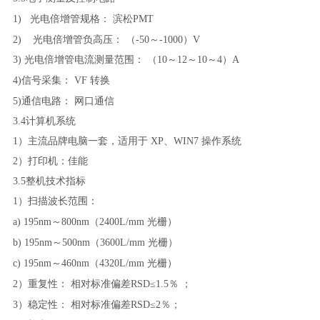
1) 光电倍增管规格：
滨松
PMT
2) 光电倍增管负高压：
（
-50～-1000）V
3) 光电倍增管电流测量范围： （10～12～10～4）A
4)信号采集：
VF 转换
5)通信电路：
网口通信
3.4计算机系统
1）主流品牌电脑一套，适用于 XP、WIN7 操作系统
2）打印机：佳能
3.5整机技术指标
1）扫描波长范围：
a)
195nm～800nm（2400L/mm 光栅）
b)
195nm～500nm（3600L/mm 光栅）
c)
195nm～460nm（4320L/mm 光栅）
2）重复性：
相对标准偏差
RSD≤1.5％ ；
3）稳定性：
相对标准偏差
RSD≤2％；