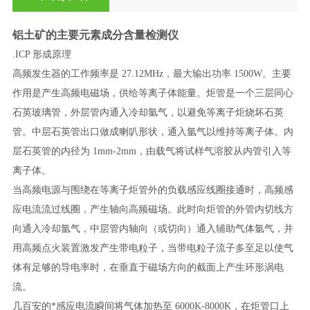
铝土矿的主要元素成分含量检测仪
.ICP 形成原理
高频发生器的工作频率是
27.12MHz，最大输出功率 1500W。主要
作用是产生高频电磁场，供给等离子体能量。炬管是一个三层同心
石英玻璃管，外层管内通入冷却氩气，以避免等离子炬烧坏石英
管。中层石英管出口做成喇叭形状，通入氩气以维持等离子体。内
层石英管的内径为 1mm-2mm，由载气将试样气溶胶从内管引入等
离子体。
当高频电源与围绕在等离子炬管外的负载感应线圈接通时，高频感
应电流流过线圈，产生轴向高频磁场。此时向炬管的外管内切线方
向通入冷却氩气，中层管内轴向（或切向）通入辅助气体氩气，并
用高频点火装置激发产生带电粒子，当带电粒子流子多至足以使气
体有足够的导电率时，在垂直于磁场方向的截面上产生环形涡电
流。
几百安的*感应电流瞬间将气体加热至
6000K-8000K，在炬管口上