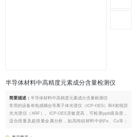
半导体材料中高精度元素成分含量检测仪
简要描述：
半导体材料中高精度元素成分含量检测仪
常用的设备有电感耦合等离子体光谱仪（ICP-OES）和X射线荧
光光谱仪（XRF）。ICP-OES灵敏度高，可检测ppb级杂质，
适合痕量及超痕量金属分析，如高纯硅材料中的Fe、Cu等；
XRF则具有非破坏性检测优势，样品无需溶解，可快速筛查硅
片表面金属污染物，如Fe、Cu，及分析溅射薄膜成分与厚度。