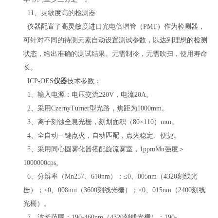
11、灵敏度
高
的检测器
仪器配置了高灵敏度进口光电倍增管（
PMT）作为检测器，
可针对不同的待测元素自动设置测试参数，以达到理想的检测
状态，给出准确的测试结果。无需制冷，无需吹扫，使用寿命
长。
ICP-OES
仪器
技术参数：
1、输入电源：电压交流220V，电流20A。
2、
采用
CzernyTurner型光路，焦距为1000mm。
3、离子刻蚀全息光栅，刻划面积（80×110）mm。
4、
全自动一键点火，自动匹配，点火稳定、便捷。
5、采用同心圆雾化器搭配旋流雾室，1ppmMn强度＞
1000000cps。
6、分辨率（Mn257、610nm）：≤0、005nm（4320刻线光
栅）；≤0、008nm（3600刻线光栅）；≤0、015nm（2400刻线
光栅）。
7、波长范围：190-460nm（4320刻线光栅）；190-