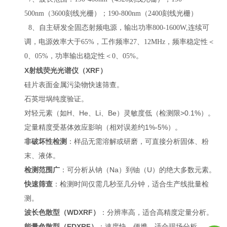
500nm（3600刻线光栅）；190-800nm（2400刻线光栅）
8、自主研发全固态射频电源，输出功率800-1600W,连续可
调，电源效率大于65%，工作频率27、12MHz，频率稳定性＜
0、05%，功率输出稳定性＜0、05%。
X射线荧光光谱仪（XRF）
硅片表面金属污染物快速筛查。
石英坩埚纯度验证。
对轻元素（如H、He、Li、Be）灵敏度低（检测限>0.1%）。
定量精度受基体效应影响（相对误差约1%-5%）。
非破坏性检测
：样品无需溶解或研磨，可直接分析固体、粉
末、液体。
检测范围广
：可分析从钠（Na）到铀（U）的绝大多数元素。
快速筛查
：检测时间仅需几秒至几分钟，适合生产线批量检
测。
波长色散型（WDXRF）
：分辨率高，适合高精度定量分析。
能量色散型（EDXRF）
：速度快、便携，适合现场分析。