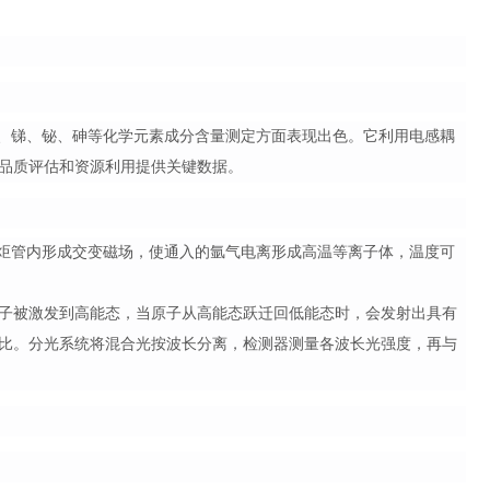
、锡、锑、铋、砷等化学元素成分含量测定方面表现出色。它利用电感耦
品质评估和资源利用提供关键数据。
圈在炬管内形成交变磁场，使通入的氩气电离形成高温等离子体，温度可
子被激发到高能态，当原子从高能态跃迁回低能态时，会发射出具有
比。分光系统将混合光按波长分离，检测器测量各波长光强度，再与