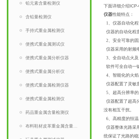
铅元素含量检测仪
下面详细介绍ICP-
仪器
性能特点：
含铅量检测仪
1
、
仪器自动化程
手持式重金属检测仪
仪器的自动化程
2
、
安全可靠的固
便携式重金属测试仪
仪器采用的射频
便携式重金属分析仪器
3
、全自动点火及
软件可全自动一
便携式重金属分析仪
4
、智能化的火焰
仪器配置了灵敏
便携式重金属检测仪器
5
、超高分辨率的
便携式重金属检测仪
仪器配置了超高
没有相互干扰。
药品重金属含量检测仪
6
、高
精度的恒温
布料鞋材皮革重金属含量检测仪
仪器整体光路采
统保证了光路的稳