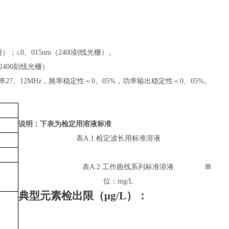
栅）；
≤0
、
015nm
（
2400
刻线光栅）。
2400
刻线光栅）
率
27
、
12MHz
，频率稳定性＜
0
、
05%
，功率输出稳定性＜
0
、
05%
。
说明：下表为检定用溶液标准
表
A.1 检定波长用标准溶液
表
A.2 工作曲线系列标准溶液 单
位：mg/L
典型元素检出限（
μg/L
）：