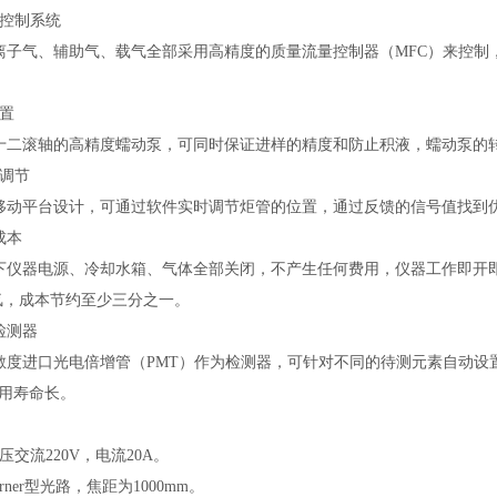
控制系统
离子气、辅助气、载气全部采用高精度的质量流量控制器（
MFC
）来控制
置
十二滚轴的高精度蠕动泵，可同时保证进样的精度和防止积液，蠕动泵的
调节
移动平台设计，可通过软件实时调节炬管的位置，通过反馈的信号值找到
成本
下仪器电源、冷却水箱、气体全部关闭，不产生任何费用，仪器工作即开
氩，成本节约至少三分之一。
检测器
敏度进口光电倍增管（
PMT
）作为检测器，可针对不同的待测元素自动设
用寿命长。
压交流
220V
，电流
20A
。
rner
型光路，焦距为
1000mm
。