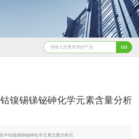
天创美EDX1800电镀镀层厚度检测仪
中钴镍锡锑铋砷化学元素含量分析
岩中钴镍锡锑铋砷化学元素含量分析仪