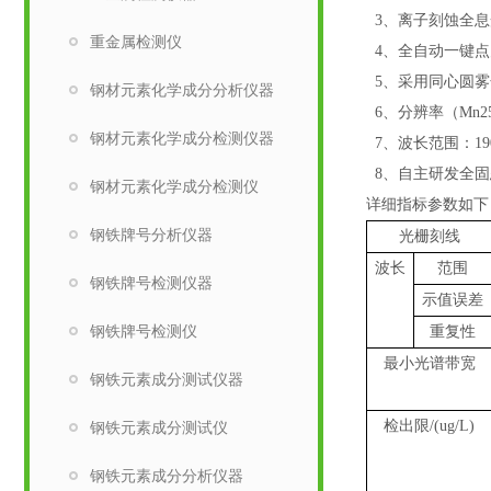
3
、离子刻蚀全息
重金属检测仪
4
、
全自动一键点
5
、采用同心圆雾
钢材元素化学成分分析仪器
6
、分辨率（
Mn2
钢材元素化学成分检测仪器
7
、波长范围：
19
8
、自主研发全固
钢材元素化学成分检测仪
详细指标参数如下
钢铁牌号分析仪器
光栅刻线
波长
范围
钢铁牌号检测仪器
示值误差
钢铁牌号检测仪
重复性
最小光谱带宽
钢铁元素成分测试仪器
检出限
/(ug/L)
钢铁元素成分测试仪
钢铁元素成分分析仪器