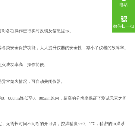
电话
0755-1
微信扫一扫
可对各项操作进行实时反馈及信息提示。
等各类安全保护功能，大大提升仪器的安全性，减小了仪器的故障率。
点火成功率高，操作简便。
遇异常熄火情况，可自动关闭仪器。
约
0
、
008nm
降低至
0
、
005nm
以内，超高的分辨率保证了测试元素之间
定，无需长时间不间断的开可调，控温精度
≤±0
、
1℃
，精密的恒温系