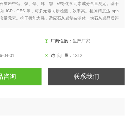
石灰岩中钴、镍、锡、锑、铋、砷等化学元素成分含量测定。基于
 ICP - OES 等，可多元素同步检测，效率高。检测精度达 ppb
痕量元素。抗干扰能力强，适应石灰岩复杂基体，为石灰岩品质评
提供可靠数据。
厂商性质：
生产厂家
6-04-01
访 问 量：
1312
品咨询
联系我们