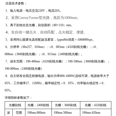
仪器技术参数：
1、输入电源：电压交流220V，电流20A。
2、
采用CzernyTurner型光路，焦距为1000mm。
3、离子刻蚀全息光栅，刻划面积（80×110）mm。
4、
全自动一键点火，自动匹配，点火稳定、便捷。
5、采用同心圆雾化器搭配旋流雾室，1ppmMn强度＞1000000cps。
6、分辨率（Mn257、610nm）：≤0、005nm（4320刻线光栅）；≤0、
008nm（3600刻线光栅）；≤0、015nm（2400刻线光栅）。
7、波长范围：190-460nm（4320刻线光栅）；190-500nm（3600刻线光栅）；
190-800nm（2400刻线光栅）
8、自主研发全固态射频电源，输出功率800-1600W,连续可调，电源效率大于
65%，工作频率27、12MHz，频率稳定性＜0、05%，功率输出稳定性＜0、
05%。
详细指标参数如下：
光栅刻线
光栅：2400刻线
光栅：3600刻线
光栅：4320刻线
波
范围
190nm-800nm
190nm-500nm
190nm-420nm