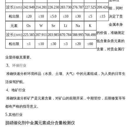
波长
(nm)
242.949
214.281
226.230
283.730
276.787
227.525
209.426
能，同时
检出限
≤20
≤10
≤5.0
≤10
≤30
≤5
≤15
决定了贵
金属本身
元素
Os
W
Se
Li
Na
K
的价值，准确测定
波长
(nm)
225.585
207.911
203.985
670.784
588.995
766.490
低含量杂质元素的
检出限
≤1
≤10
≤30
≤3
≤20
≤60
含量，对贵金属行
业显得极其重要。
3、
环保行业
准确快速分析环境样品（水质、土壤、大气）中的元素组成，为人类的日常生
活保驾护航。
4、地矿行业
准确快速分析矿产是元素含量，对矿山的前期开采，中期管控，后期修复等等
都有严格的指导意义。
5.
其他行业
脱硝催化剂中金属元素成分含量检测仪