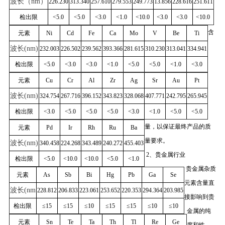
波长（
nm
）
226.230
313.340
257.610
279.553
249.773
13.856
228.616
251.611
检出限
<5.0
<5.0
<3.0
<1.0
<10.0
<3.0
<3.0
<10.0
含
元素
Ni
Cd
Fe
Ca
Mo
V
Be
Ti
波长
(nm)
232.003
226.502
239.562
393.366
281.615
310.230
313.041
334.941
检出限
<5.0
<3.0
<3.0
<1.0
<5.0
<5.0
<1.0
<3.0
元素
Cu
Cr
Al
Zr
Ag
Sr
Au
Pt
波长
(nm)
324.754
267.716
396.152
343.823
328.068
407.771
242.795
265.945
检出限
<3.0
<5.0
<5.0
<5.0
<3.0
<1.0
<5.0
<5.0
量，以保证最终产品的质
元素
Pd
Ir
Rh
Ru
Ba
量要求。
波长
(nm)
340.458
224.268
343.489
240.272
455.403
2、贵金属行业
检出限
<5.0
<10.0
<10.0
<5.0
<1.0
贵金属杂质
元素
As
Sb
Bi
Hg
Pb
Ga
Se
元素含量直
波长
(nm
228.812
206.833
223.061
253.652
220.353
294.364
203.985
接影响到贵
检出限
≤15
≤15
≤10
≤15
≤15
≤10
≤10
金属的纯
元素
Sn
Te
Ta
Th
Tl
Re
Ge
度和性