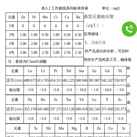
表A.2 工作曲线系列标准溶液 单位：mg/L
典型元素检出限
元素
Zn
Ni
Mn
Cr
Cu
Ba
（
μg/L
）：
1号
0
0
0
0
0
0
应用领域：
2号
1.00
1.00
0.50
1.00
0.50
0.50
1、
冶金行业
3号
2.00
2.00
1.00
2.00
1.00
1.00
对产品成分的分析，可实时
4号
5.00
5.00
2.50
5.00
2.50
2.50
管控生产流程及工艺，确保最
注：基体为0.5mol/L硝酸
终
元素
La
Ce
Pr
Nd
Sm
Eu
Gd
Tb
产
波长
(nm)
408.672
413.765
414.311
401.225
360.946
381.967
342.247
350.917
品
检出限
<3.0
<5.0
<5.0
<5.0
< 10.0
< 1.0
<10.0
< 3.0
的
元素
Dy
Ho
Er
Tm
Yb
Lu
Y
Sc
成
波长
(nm)
353.170
345.600
337.271
313.126
369.419
261.541
371.030
335.373
分
检出限
<3.0
<3.0
<3.0
<3.0
<1.0
<3.0
<1.0
<1.0
元素
Ta
Nb
Mn
Mg
B
Zn
Co
Si