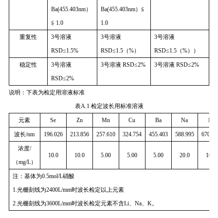
Ba(455.403nm）
Ba(455.403nm）≦
≦ 1.0
1.0
重复性
3号溶液
3号溶液
3号溶液
RSD≤1.5%
RSD≤1.5（%）
RSD≤1.5（%））
稳定性
3号溶液
3号溶液 RSD≤2%
3号溶液 RSD≤2%
RSD≤2%
说明：下表为检定用溶液标准
表A.1 检定波长用标准溶液
元素
Se
Zn
Mn
Cu
Ba
Na
Li
波长/nm
196.026
213.856
257.610
324.754
455.403
588.995
670.78
浓度/
10.0
10.0
5.00
5.00
5.00
20.0
10.0
（mg/L）
注：基体为0.5mol/L硝酸
1.光栅刻线为2400L/mm时波长检定以上元素
2.光栅刻线为3600L/mm时波长检定元素不含Li、Na、K。