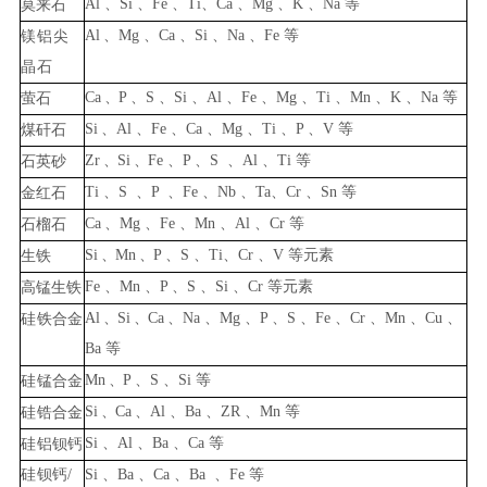
Al
、
Si
、
Fe
、
Ti
、
Ca
、
Mg
、
K
、
N
a
等
莫来
石
Al
、
Mg
、
Ca
、
Si
、
Na
、
Fe
等
镁
铝尖
晶石
Ca
、
P
、
S
、
Si
、
Al
、
Fe
、
Mg
、
Ti
、
Mn
、
K
、
Na
等
萤
石
Si
、
Al
、
Fe
、
Ca
、
Mg
、
Ti
、
P
、
V
等
煤矸石
Zr
、
Si
、
Fe
、
P
、
S
、
Al
、
Ti
等
石
英砂
Ti
、
S
、
P
、
Fe
、
Nb
、
Ta
、
Cr
、
Sn
等
金
红石
Ca
、
Mg
、
Fe
、
Mn
、
Al
、
Cr
等
石
榴石
Si
、
Mn
、
P
、
S
、
Ti
、
Cr
、
V
等元素
生
铁
Fe
、
Mn
、
P
、
S
、
Si
、
Cr
等元素
高锰生
铁
Al
、
Si
、
Ca
、
Na
、
Mg
、
P
、
S
、
Fe
、
Cr
、
Mn
、
Cu
、
硅
铁合金
Ba
等
Mn
、
P
、
S
、
Si
等
硅
锰合金
Si
、
Ca
、
Al
、
Ba
、
ZR
、
Mn
等
硅
锆合金
Si
、
Al
、
Ba
、
Ca
等
硅
铝钡钙
硅
钡钙
/
Si
、
Ba
、
Ca
、
Ba
、
Fe
等