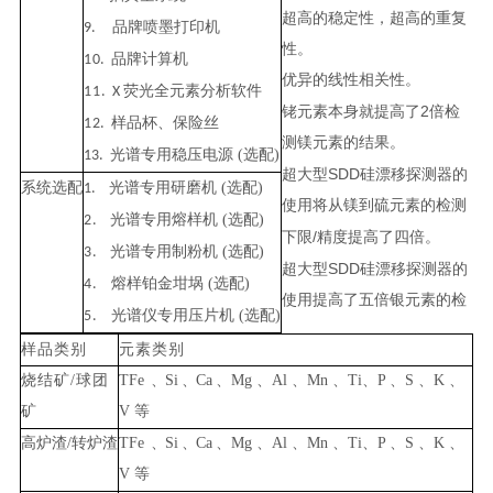
超高的稳定性，超高的重复
品牌喷墨打印机
9.
性。
品牌计算机
1
0
.
优异的线性相关性。
荧光全元素分析软件
1
1
.
X
2
铑元素本身就提高了
倍检
样品杯、保险丝
1
2
.
测镁元素的结果。
光谱专用稳压电源
(选配
)
13.
SDD
超大型
硅漂移探测器的
系
统选配
光谱专用研磨机
(选配
)
1.
使用将从镁到硫元素的检测
光谱专用熔样机
(选配)
2
.
/
下限
精度提高了四倍。
光谱专用制粉机
(选配)
3
.
SDD
超大型
硅漂移探测器的
熔样铂金坩埚
(选配)
4
.
使用提高了五倍银元素的检
光谱仪专用压片机
(选配)
5
.
样品类
别
元素类别
烧结矿
/
球团
TFe
、
Si
、
Ca
、
Mg
、
Al
、
Mn
、
Ti
、
P
、
S
、
K
、
矿
V
等
高炉渣
/
转炉
渣
TFe
、
Si
、
Ca
、
Mg
、
Al
、
Mn
、
Ti
、
P
、
S
、
K
、
V
等