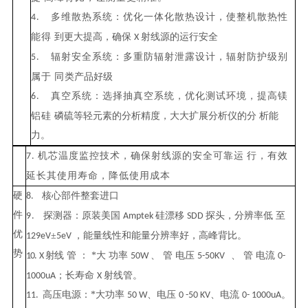
多维散热系统：优化一体化散热设计，使整机散热性
4
.
能得
到更大提高，确保
射线源的运行安全
X
辐射安全系统：多重防辐射泄露设计，辐射防护级别
5
.
属于
同
类产品
好
级
真空系统：选择抽真空系统，优化测试环境，提高镁
6.
铝硅
磷硫等轻元素的分析精度，大大扩展分析仪的
分
析能
力。
机芯温度监控技术，确保射线源的安全可靠运
行
，有效
7
.
延长其使用寿命，降低使用成本
硬
核心部件整套进
口
8.
件
探测器：原装美国
硅漂移
探头，分辨率低
至
9
.
Amptek
SDD
优
±
，能量线性和能量分辨率
好
，高峰背比。
129
eV
5
eV
势
射
线
管
：
*
大
功率
、
管
电压
、
管
电流
10.
X
50W
5-50KV
0-
；长寿命
射线管。
1000
uA
X
高压电源：
*
大功率
、电压
、电流
。
11.
50 W
0 -50 KV
0- 1000uA