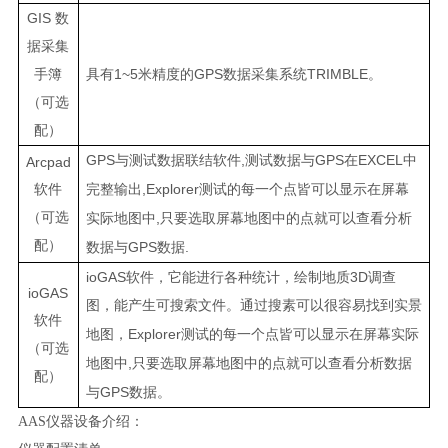
GIS
数
据采集
1~5
GPS
TRIMBLE
手簿
具有
米精度的
数据采集系统
。
（可选
配）
GPS
,
GPS
EXCEL
与测试数据联结软件
测试数据与
在
中
Arcpad
,Explorer
软件
完整输出
测试的每一个点皆可以显示在屏幕
（可选
,
实际地图中
只要选取屏幕地图中的点就可以查看分析
配）
GPS
.
数据与
数据
ioGAS
3D
软件，它能进行各种统计，绘制地质
调查
ioGAS
图，能产生可搜索文件。通过搜素可以很容易找到实景
软件
Explorer
地图，
测试的每一个点皆可以显示在屏幕实际
（可选
,
地图中
只要选取屏幕地图中的点就可以查看分析数据
配）
GPS
与
数据。
AAS仪器设备介绍
：