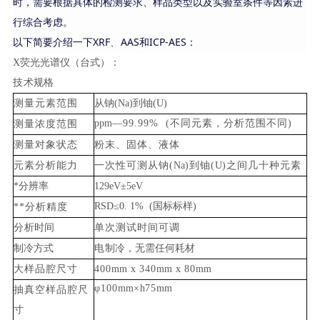
时，需要根据具体的检测要求、样品类型以及实验室条件等因素进
行综合考虑。
XRF
AAS和ICP-AES
以下简要介绍一下
、
：
X
荧光光谱仪（台式）：
技
术规格
测量元素范围
从钠
(
Na
)到铀(
U
)
ppm
—
99.99%
(不同元素，分析范围不同)
测量浓度范围
测量对象状态
粉末、固体、液
体
元素分析能
力
一
次
性可测从钠
(
Na
)到铀(
U
)之间几十种元素
*
分辨率
129
eV
±
5
eV
RSD
≤
0. 1%
(国标标样)
*
*
分析精
度
分
析时间
单
次测试时间可调
制冷方式
电
制冷，无需任何耗材
大样品腔尺
寸
4
00
mm
x
340
mm
x
80
mm
φ
100
mm
×
h
75
mm
抽真空样品腔尺
寸