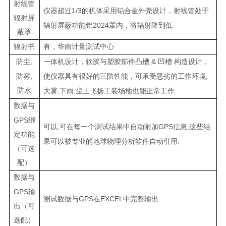
射线管
1/3
仪器超过
的机体采用铝合金外壳设计，射线管处于
辐射屏
2024
辐射屏蔽功能铝
罩内，将辐射降到低
蔽罩
辐射书
有，华南计量测试中心
,
&
防尘
一体机设计，软胶与塑胶部件凸槽
凹槽
构造设计，
,
,
防雾
使仪器具有很好的三防性能，可承受恶劣的工作环境
防水
,
,
大雾
下雨
尘土飞扬工装场地也能正常工作
数据与
GPS
绑
,
GPS
,
可以
可在每一个测试结果中自动附加
信息
这些结
定功能
.
果可以被专业的地球物理分析软件自动引用
（可选
配）
数据与
GPS
输
GPS
EXCEL
测试数据与
在
中完整输出
出（可
选配）