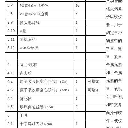
自动智能
3.7
管
Φ
×Φ
橙色
10
PU
6
4
化火焰原
3.8
管
Φ
×Φ
透明
5
PU
6
4
子吸收仪
3.9
插头电源线
1
器，用于
3.10
盘
1
U
测定各种
3.11
随机资料
1
物质中的
3.12
延长线
1
USB
常量、微
量、痕量
4
备品
耗材
金属元素
/
和半金属
4.1
点火丝
2
元素的含
4.2
原子吸收用空心阴
*
灯（
）
1
可增加
Cu
量。该机
4.3
原子吸收用空心阴
*
灯（
）
1
可增加
Mn
采用
PC
机
4.4
雾化器
1
和中文界
4.5
玻璃保险丝管
2
3.15A
面操作软
5
工具
件，使仪
5.1
十字螺丝刀
×
1
2#
200