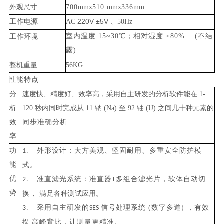
外
观尺寸
7
00
mmx
510
mmx
336
mm
220
V
±5
V
工
作电源
AC
、
50
Hz
室内温度
15
~
30
℃；相对湿度 ≤
80%
(不结
工
作环境
露
)
整机重量
5
6
KG
性能特
点
分
速度快、精度好、效率高，采用自主研发的分析软件能在
1-
析
12
0
秒
内
同时完成从
11
钠
(
Na
) 至
92
铀
(
U
) 之间几十种元素的
效
同
步准确分析
率
功
外形设计：大方美观、坚固耐用、多重安全防护模
1.
能
式
。
优
准直滤光系统：准直器
多组合滤光片，软体自动切
2
.
+
势
换，
满
足各种测试应用。
采用自主研发的
信号处理系统
(数字多道) ，有效
3
.
SES
提
高峰背比，让测量更精准
。