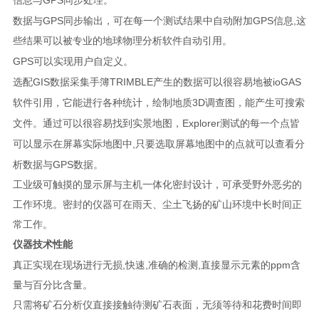
信息与
同步处理。
GPS
GPS
,
数据与
同步输出，可在每一个测试结果中自动附加
信息
这
些结果可以被专业的地球物理分析软件自动引用。
GPS
可以实现用户自定义。
GIS
TRIMBLE
ioGAS
选配
数据采集手簿
产生的数据可以很容易地被
3D
软件引用，它能进行各种统计，绘制地质
调查图，能产生可搜索
Explorer
文件。通过可以很容易找到实景地图，
测试的每一个点皆
,
可以显示在屏幕实际地图中
只要选取屏幕地图中的点就可以查看分
GPS
析数据与
数据。
工业级可触摸的显示屏与主机一体化密封设计，可承受野外恶劣的
工作环境。密封的仪器可在雨天、尘土飞扬的矿山环境中长时间正
常工作。
仪器技术性能
,
,
,
ppm
真正实现在现场进行无损
快速
准确的检测
直接显示元素的
含
量与百分比含量。
只需将矿石分析仪直接接触待测矿石表面，无须等待和花费时间即