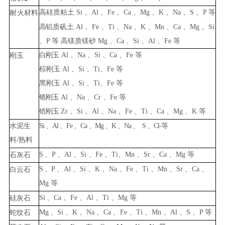
高
硅质粘土
Si
、
Al
、
Fe
、
Ca
、
Mg
、
K
、
Na
、
S
、
P
等
耐
火材料
高
铝质矾土
Al
、
Fe
、
Ti
、
Na
、
K
、
Mn
、
Ca
、
Mg
、
Si
、
P
等
高
镁质镁砂
Mg
、
Ca
、
Si
、
Al
、
Fe
等
白
刚
玉
Al
、
Na
、
Si
、
Ca
、
Fe
等
刚玉
棕刚玉
Al
、
Si
、
Ti
、
F
e
等
黑
刚
玉
Al
、
Si
、
Ti
、
Fe
等
铬刚玉
Al
、
Na
、
Cr
、
Fe
等
锆刚
玉
Zr
、
Si
、
Al
、
Na
、
Fe
、
Ti
、
Ca
、
Mg
、
K
等
水泥生
Si
、
Al
、
Fe
、
Ca
、
Mg
、
K
、
Na
、
S
、
Cl-
等
料
/
熟料
S
、
P
、
Al
、
Si
、
Fe
、
Ti
、
Mn
、
Sr
、
Ca
、
Mg
等
石
灰石
S
、
P
、
Al
、
Si
、
K
、
Na
、
Fe
、
Ti
、
Mn
、
Sr
、
Ca
、
白
云石
Mg
等
Si
、
Ca
、
Fe
、
Al
、
Ti
、
Mg
等
硅灰石
Mg
、
Si
、
K
、
Na
、
Ca
、
Fe
、
Ti
、
Mn
、
Al
、
S
、
P
等
蛇纹
石