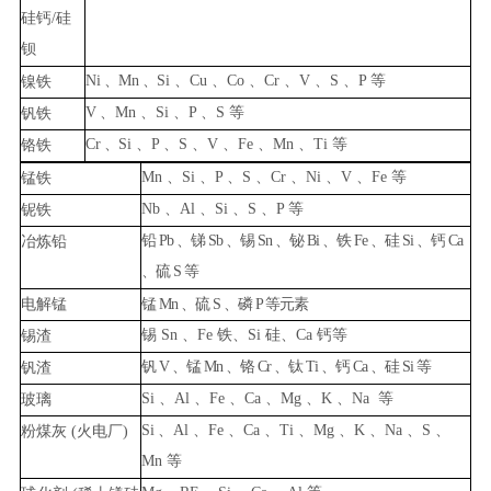
硅钙
/
硅
钡
Ni
、
Mn
、
Si
、
Cu
、
Co
、
Cr
、
V
、
S
、
P
等
镍铁
V
、
Mn
、
Si
、
P
、
S
等
钒铁
Cr
、
Si
、
P
、
S
、
V
、
Fe
、
Mn
、
Ti
等
铬铁
Mn
、
Si
、
P
、
S
、
Cr
、
Ni
、
V
、
F
e
等
锰
铁
Nb
、
Al
、
Si
、
S
、
P
等
铌铁
铅
Pb
、锑
Sb
、锡
Sn
、铋
Bi
、铁
Fe
、硅
Si
、钙
Ca
冶炼铅
、硫
S
等
电
解锰
锰
Mn
、硫
S
、磷
P
等元素
锡
Sn
、
Fe
铁、
Si
硅、
Ca
钙等
锡渣
钒
V
、锰
Mn
、铬
Cr
、钛
Ti
、钙
Ca
、硅
Si
等
钒渣
Si
、
Al
、
Fe
、
Ca
、
Mg
、
K
、
N
a
等
玻璃
Si
、
Al
、
Fe
、
Ca
、
Ti
、
Mg
、
K
、
Na
、
S
、
粉煤灰
(火电厂
)
Mn
等