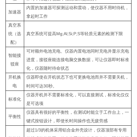
内置的加速器可探测运动和震动，使仪器不用时待机，
加速器
拿起时工作
真空系
Mg;Al;Si;P;S
统（选
真空系统可提高
等轻质元素的检测下限
配）
可对额外电池充电、仪器内置电池同时充电并显示充电
智能接
进度，接驳座能连接电脑交换数据，可让仪器即时标准
驳座
化，仪器随时待命状态
开机换
仪器即使在开机状态下也可更换电池而并不需要关机，
电
30
时间可达
秒。
仪器开机并不需要标准化，可以直接测试，标准化仅仅
标准化
是可选项
仪器具有很好的平衡性，在测试时能立于工作台上，一
平衡性
键式按钮设计，即使长时间操作也无疲劳感
1/3
超过
的机体采用铝合金外壳设计，仪器顶部有专用