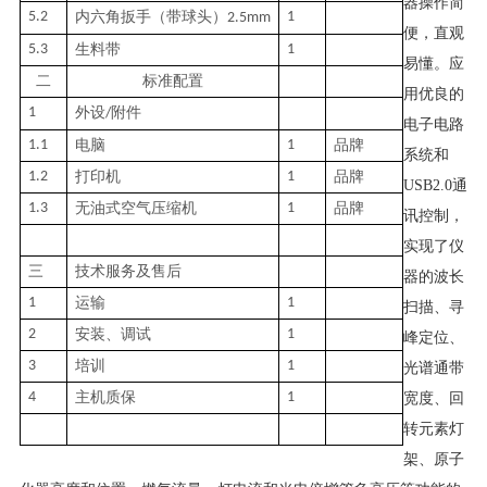
器操作简
5.2
内六角扳手（带球头）
1
2.5mm
便，直观
5.3
生料带
1
易懂。应
二
标准配置
用优良的
1
外设
附件
/
电子电路
1.1
电脑
1
品牌
系统和
1.2
打印机
1
品牌
USB2.0
通
1.3
无油式空气压缩机
1
品牌
讯控制，
实现了仪
三
技术服务及售后
器的波长
1
运输
1
扫描、寻
2
安装、调试
1
峰定位、
3
培训
1
光谱通带
4
主机质保
1
宽度、回
转元素灯
架、原子