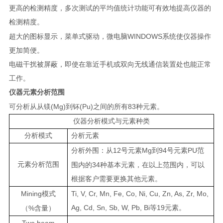
更高的检测精度，多次测试的平均值统计功能可有效地提高仪器的
检测精度。
WINDOWS
超大的图标显示，菜单式驱动，微电脑
系统使仪器操作
更加简便。
电磁干扰被屏蔽，即使在靠近手机或双向无线通信装置处也能正常
工作。
仪器元素分析范围
(Mg)
(Pu)
83
可分析从从镁
到钚
之间的所有
种元素。
仪器分析模式与元素种类
分析模式
分析元素
12
Mg
94
PU
分析外围：从
号元素
到
号元素
范
元素分析范围
34
围内的
种基本元素，在以上范围内，可以
根据客户需要更换其他元素。
Mining
Ti, V, Cr, Mn, Fe, Co, Ni, Cu, Zn, As, Zr, Mo,
模式
Ag, Cd, Sn, Sb, W, Pb, Bi
19
%
等
元素。
（
含量）
Two beam