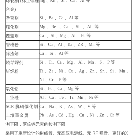
Mg
、
RE
、
Si
、
Ca
、
Al
等
球
化剂
(稀土镁硅
合金)
Si
、
Ba
、
Ca
、
Al
等
孕育剂
Mg
、
Re
、
Ca
、
Si
、
Al
等
蠕
化剂
Ca
、
Si
、
Mg
、
Al
、
Fe
等
覆
盖剂
Si
、
Ca
、
Al
、
Ba
、
ZR
、
Mn
等
管
模粉
Ca
、
Si
、
Al
等
除渣
剂
Si
、
Ti
、
Ca
、
Mg
、
Al
、
Mn
、
S
、
P
等
烧
结焊剂
Ti
、
Zr
、
Ni
、
Cu
、
Ag
、
Zn
、
Sn
、
Si
、
Mn
、
钎焊
粉
Ni
、
C
r
、
P
等
Si
、
Fe
、
Ca
、
Mg
等
氧
化铝
Al
、
Ca
、
Fe
、
Ti
、
Mn
、
Ni
等
工业硅
SCR
脱硝催化剂
Ca
、
Na
、
K
、
As
、
W
、
V
等
Pb
，
As
，
Cd
，
Hg
，
Cu
，
Ni
，
Zn
，
Cr
等
土壤重金
属
测下限，两倍镉元素的检测下限
RF
X
采用了重新设计的射线管、无高压电源线、无
噪音、更好的