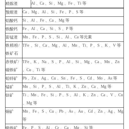
Al
、
Ca
、
Si
、
Mg
、
Fe
、
Ti
等
精炼
渣
Ca
、
Mg
、
Al
、
Si
、
Fe
、
P
、
S
等
预
熔渣
Si
、
Al
、
Fe
、
Ca
、
Mg
等
铝
酸钙
Fe
、
Al
、
Ca
、
Si
、
S
、
P
等
铁酸钙
Mn
、
Fe
、
P
、
S
、
Si
、
Al
、
Ca
等元素
富锰渣
铁精粉
/
TFe
、
Si
、
Ca
、
Mg
、
Al
、
Mn
、
Ti
、
P
、
S
、
K
、
V
等
铁矿
石
赤
铁矿
/
TFe
、
K
、
Na
、
S
、
P
、
Al
、
Si
、
Mg
、
Ca
、
Mn
、
Zn
磁铁矿
、
Cu
、
Ti
等
Pb
、
Zn
、
Ag
、
Cu
、
Sn
、
Fe
、
S
、
Cd
、
Mo
、
As
等
铅锌
矿
Mn
、
Si
、
P
、
S
、
Al
、
Ti
、
K
、
Zn
、
Ca
、
M
g
等
锰
矿
Ti
、
Mn
、
Fe
、
Si
、
P
、
S
、
Al
、
K
、
Zn
、
Ca
、
V
、
Cu
钛
矿
、
Mg
等
Mn
、
Fe
、
S
、
Cu
、
Pb
、
As
、
Au
、
Cd
、
Zn
、
Ag
、
Mg
铜
矿
等
Fe
、
P
、
S
、
Al
、
Cr
、
Ca
、
Mg
、
Si
等
铬铁矿