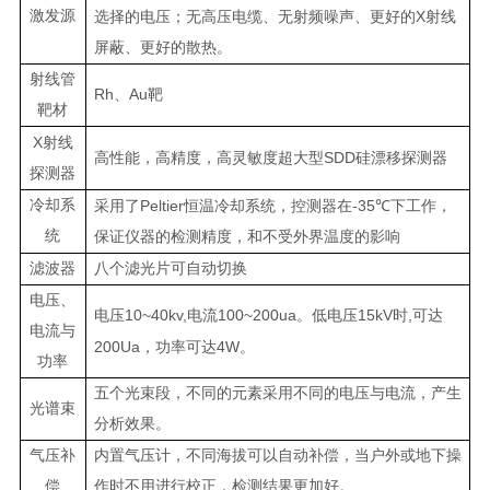
激发源
X
选择的电压；无高压电缆、无射频噪声、更好的
射线
屏蔽、更好的散热。
射线管
Rh
Au
、
靶
靶材
X
射线
SDD
高性能，高精度，高灵敏度超大型
硅漂移探测器
探测器
冷却系
Peltier
-35
采用了
恒温冷却系统，控测器在
℃
下工作，
统
保证仪器的检测精度，和不受外界温度的影响
滤波器
八个滤光片可自动切换
电压、
10~40kv,
100~200ua
15kV
,
电压
电流
。低电压
时
可达
电流与
200Ua
4W
，功率可达
。
功率
五个光束段，不同的元素采用不同的电压与电流，产生
光谱束
分析效果。
气压补
内置气压计，不同海拔可以自动补偿，当户外或地下操
偿
作时不用进行校正，检测结果更加
好。