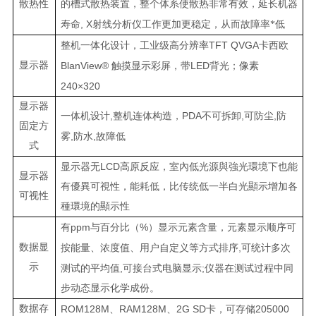
散热性
的槽式散热装置，整个体系使散热非常有效，延长机器
, X
寿命
射线分析仪工作更加更稳定，从而故障率
*
低
TFT QVGA
整机一体化设计，工业级高分辨率
卡西欧
显示器
BlanView®
LED
触摸显示彩屏，带
背光；像素
240×320
显示器
,
PDA
,
,
一体机设计
整机连体构造，
不可拆卸
可防尘
防
固定方
,
,
雾
防水
故障低
式
LCD
显示器无
高原反应，室內低光源與強光環境下也能
显示器
有優異可視性，能耗低，比传统低一半白光顯示增加各
可视性
種環境的顯示性
ppm
%
有
与百分比（
）显示元素含量，元素显示顺序可
数据显
,
按能量、浓度值、用户自定义等方式排序
可统计多次
示
,
;
测试的平均值
可接台式电脑显示
仪器在测试过程中同
步动态显示化学成份。
数据存
ROM128M
RAM128M
2G SD
205000
、
、
卡，可存储