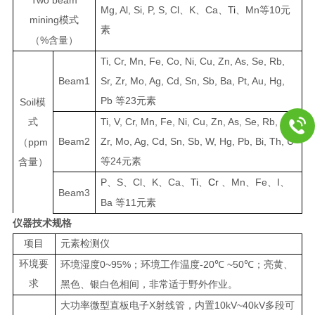
Mg, Al, Si, P, S, Cl
K
Ca
Ti
Mn
10
、
、
、
、
等
元
mining
模式
素
%
（
含量）
Ti, Cr, Mn, Fe, Co, Ni, Cu, Zn, As, Se, Rb,
Beam1
Sr, Zr, Mo, Ag, Cd, Sn, Sb, Ba, Pt, Au, Hg,
Pb
23
等
元素
Soil
模
Ti, V, Cr, Mn, Fe, Ni, Cu, Zn, As, Se, Rb, Sr,
式
Beam2
Zr, Mo, Ag, Cd, Sn, Sb, W, Hg, Pb, Bi, Th, U
ppm
（
24
等
元素
含量）
P
S
Cl
K
Ca
Ti
Cr
Mn
Fe
I
、
、
、
、
、
、
、
、
、
、
Beam3
Ba
11
等
元素
仪器技术规格
项目
元素检测仪
环境要
0~95%
-20
~50
环境湿度
；环境工作温度
℃
℃
；亮黄、
求
黑色、银白色相间，非常适于野外作业。
X
10kV~40kV
大功率微型直板电子
射线管，内置
多段可