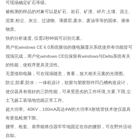
可现场确定矿石等级。
;
被检测的样品的对象可以是矿石、岩石、矿渣、碎片
土壤、泥土、
;
;
泥浆
粉尘、灰尘、过滤物、薄膜层
废水、废油等等的固体、液体
物质。
,
2
快的分析速度
仅需
秒钟就可识别元素。
windows CE 6.0
用户化
系统驱动的微电脑显示系统使所有功能皆可
windows CE
windows
Delta
现场完成，用户化
仅保留有
与
系统有关
的性能，使程序更具灵活性。
无需借助电脑，可在现场随意
，查看，放大相关元素的光谱图。
,
,
防尘
防雾
防水：一体机设计，软胶与塑胶部件凹凸槽构造设计，
,
,
,
使仪器具有很好的三防性能，可承受恶劣的工作环境
大雾
下雨
尘
土飞扬工装场地也能正常工作。
40KV
100mA
4W
X
超大功率。
，
高达
的大功率
射线管技术使仪器具
有更低检测下限。
腰带、枪套、肩带能将仪器牢牢地固定在你的腰部，可在野外活动
自如。