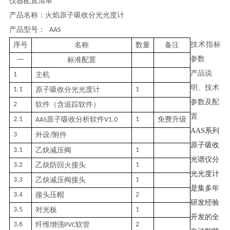
仪器配置清单
产品名称：火焰原子吸收分光光度计
产品型号：
AAS
技术指标
序号
名称
数量
备注
参数
一
标准配置
产品说
1
主机
明、技术
1.1
原子吸收分光光度计
1
参数及配
2
软件（含追踪软件）
置
2.1
原子吸收分析软件
1
免费升级
AAS
V1.0
AAS
系列
3
外设
附件
/
原子吸收
3.1
乙炔减压阀
1
光谱仪分
3.2
乙炔防回火接头
1
光光度计
3.3
乙炔减压阀接头
1
是集多年
3.4
接头压帽
2
研发经验
3.5
对光板
1
开发的全
3.6
纤维增强
软管
2
PVC