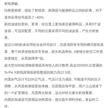
射线屏蔽。
结构更精密，缩短了射线管、探测器与被测样品之间的距离，对于
~40%.
某些应用信号提高了
新的滤波轮更轻、更薄，在位置上更加接近被测样品，具有
8
个滤
波器，可适应配置，不同的元素采用不同的滤波器，产生
分析效
果。
1/3
超过
的机体采用铝合金外壳设计，仪器顶部有专用的槽式散热装
, X
置，整个体系使散热非常有效，延长机器寿命
射线分析仪工作更
加更稳定，从而故障率
*
低。
SDD
,
250000,
超大型
硅漂移探测器具有惊人的计数率
高达
比普通的
Si-Pin X
12.5
射线探测器获取数据的能力高
倍。
,
内置的气压计可以纠正气压，气压计压力感应
可根据不同的压力
调整，从而是检测值更加准确，仪器预设海平面，用户上山或者下
到一个矿里测试，无需再次校准，这点对轻元素分析很重要。
内置的加速器可探测运动和震动，使仪器不用时待机，拿起时工
作。