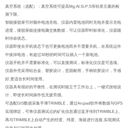
Mg;Al;Si;P;S
真空系统（选配）：真空系统可提高
等轻质元素的检
测下限。
智能接驳座可对额外电池充电、仪器内置电池同时充电并显示充电
进度，接驳座能连接电脑交换数据，可让仪器即时标准化，仪器随
时待命状态。
仪器即使在开机状态下也可更换电池而并不需要关机，在系统运作
30
中拔掉电池，有超过
秒的时间可以插入一个新电池。
仪器开机并不需要标准化，可以直接测试，标准化仅仅是可选项。
仪器外壳采用铝合金、塑胶设计，坚固耐用，手柄软胶设计，手感
,
好
更适合长时间使用。
仪器具有很好的平衡性，在测试时能立于工作台上，一键式按钮设
计，即使长时间操作也无疲劳感。
GIS
TRIMBLE
Arcpad
GPS
可选配
数据采集手簿
，通过
软件将数据与
TRIMBLE
,
实现绑定，可将仪器测试点的矿化信息通过蓝牙传到
上
TRIMBLE
,
再与
上自动产生的经度、纬度、海拔进行连接
实现测试
GPS