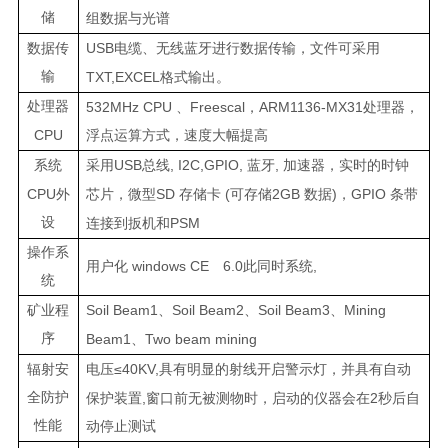
储
组数据与光谱
USB
数据传
电缆、无线蓝牙进行数据传输，文件可采用
输
TXT,EXCEL
格式输出。
处理器
532MHz CPU
Freescal
ARM1136-MX31
、
，
处理器，
CPU
浮点运算方式，速度大幅提高
USB
, I2C,GPIO,
,
系统
采用
总线
蓝牙
加速器，实时的时钟
CPU
SD
(
2GB
)
GPIO
外
芯片，微型
存储卡
可存储
数据
，
条带
设
PSM
连接到扳机和
操作系
windows CE
6.0
,
用户化
此同时系统
统
Soil Beam1
Soil Beam2
Soil Beam3
Mining
矿业程
、
、
、
序
Beam1
Two beam mining
、
≤40KV,
辐射安
电压
具有明显的射线开启警示灯，并具有自动
全防护
,
2
保护装置
窗口前无被测物时，启动的仪器会在
秒后自
性能
动停止测试