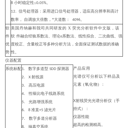
小时稳定性
≤
。
8
0.05%
信号处理器：采用进口信号处理器，适应高分辨率和高计
12
.
数率，
自调放大倍数，
*
大
道数：
。
4096
软
美
国
丹纳赫和我司共同研发的
X
荧光分析软件中文版，该
件
软
件融合经验系数法、理论
α系数法、线性拟合、二次曲线、
强
优
度校正、含量校正等多种分析方法，全面保证测试数据的准
确
势
性
。
仪
器配置
产品应
用
系
统标配
数字多道型
探测器
1.
SDD
光谱仪可分析以下样品及
射线源
2
.
X
元素
(氧化物)
：
高压电源
3
.
性噪比电子线路系统
4
.
X
射线荧光光谱分析仪（手
光路增强系统
5
.
持式）：
准直
滤光
片
6. 8
+5
仪器性能
数字多道分析器
7
.
超高的检测精高。
抽真空系统
8
.