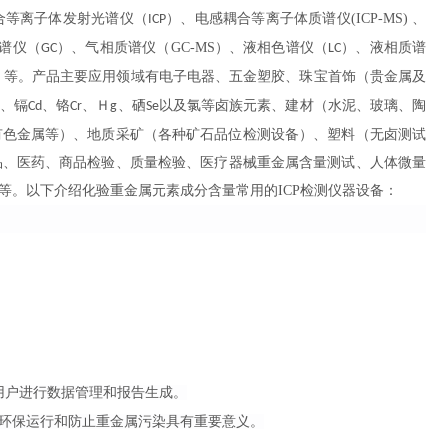
合等离子体发射光谱仪（
）、
电感耦合等离子体质谱仪
(ICP-MS) 、
ICP
谱仪（
）、气相质谱仪（
GC-MS）、液相色谱仪（
）、液相质谱
GC
LC
）等。产品主要应用领域有电子电器、五金塑胶、珠宝首饰（贵金属及
、镉
、铬
、Ｈ
、硒
以及氯等卤族元素、建材（水泥、玻璃、陶
Cd
Cr
g
Se
有色金属等）、地质采矿（各种矿石品位检测设备）、塑料（无卤测试
品、医药、
商品检验、质量检验、医疗器械重金属含量测试、人体微量
等。以下介绍
化验
重金属元素成分含量常用的
ICP
检测仪器设备
：
用户进行数据管理和报告生成。
环保运行和防止重金属污染具有重要意义。