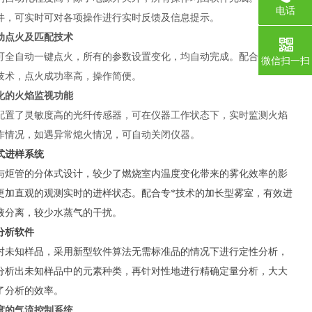
电话
件，可实时可对各项操作进行实时反馈及信息提示。
0755-1
动点火及匹配技术
可全自动一键点火，所有的参数设置变化，均自动完成。配合*的自动
微信扫一扫
技术，点火成功率高，操作简便。
化的火焰监视功能
配置了灵敏度高的光纤传感器，可在仪器工作状态下，实时监测火焰
作情况，如遇异常熄火情况，可自动关闭仪器。
式进样系统
与炬管的分体式设计，较少了燃烧室内温度变化带来的雾化效率的影
更加直观的观测实时的进样状态。配合专
*
技术的加长型雾室，有效进
液分离，较少水蒸气的干扰。
分析软件
对未知样品，采用新型软件算法无需标准品的情况下进行定性分析，
分析出未知样品中的元素种类，再针对性地进行精确定量分析，大大
了分析的效率。
度的气流控制系统