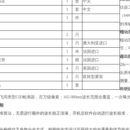
格证
1
套
中文
仪器
1
套
中文
（
MF
1
件
的准
蠕动
2
只
蠕动
1
只
澳大利亚进口
节；
1
米
法国进口
超出
软管
3
根
法国进口
20
4
只
美国进口
出所
2
只
双筒型雾室
测量
具
1
套
科研
飞同类型
CID检测器，百万级像素；165-900nm波长范围全覆盖，一次
能
准算法，无需进行额外的波长校正溶液，开机后软件自动进行波长校准，
合棱镜交叉色散分光方式，精密的光学设计可获得大的光通量和优异的光