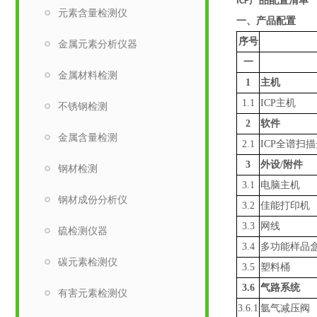
产品配置清单
ICP
元素含量检测仪
一、产品配置
序号
金属元素分析仪器
一
金属材料检测
1
主机
1.1
ICP主机
不锈钢检测
2
软件
金属含量检测
2.1
ICP
全谱
扫描
3
外设
/附件
钢材检测
3.1
电脑
主机
钢材成份分析仪
3.2
佳能打印机
3.3
网线
硫检测仪器
3.4
多功能
样品
碳元素检测仪
3.5
塑料桶
3.6
气路系统
有害元素检测仪
3.
6.1
氩气减压阀