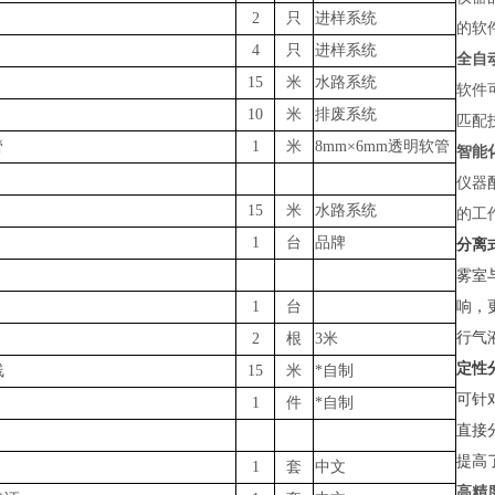
2
只
进样系统
的软
4
只
进样系统
全自
15
米
水路系统
软件
10
米
排废系统
匹配
管
1
米
8mm×6mm透明软管
智能
仪器
15
米
水路系统
的工
1
台
品牌
分离
雾室
1
台
响，
行气
2
根
3米
定性
线
15
米
*自制
可针
1
件
*自制
直接
提高
1
套
中文
高精