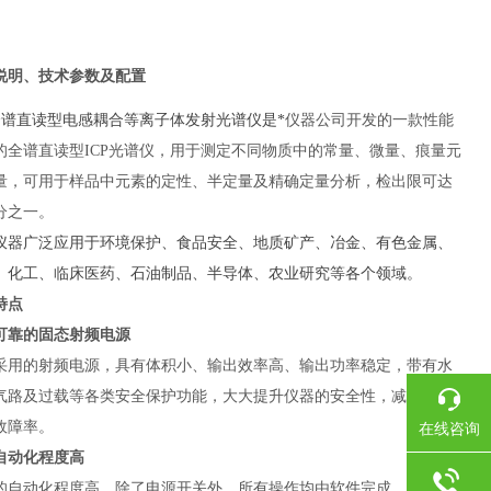
说明、技术参数及配置
P全谱直读型电感耦合等离子体发射光谱仪是
*
仪器公司开发的一款性能
的全谱直读型
ICP光谱仪，用于测定不同物质中的常量、微量、痕量元
量，可用于样品中元素的定性、半定量及精确定量分析，检出限可达
分之一。
仪器广泛应用于环境保护、食品安全、地质矿产、冶金、有色金属、
、化工、临床医药、石油制品、半导体、农业研究等各个领域。
特点
可靠的固态射频电源
采用的射频电源，具有体积小、输出效率高、输出功率稳定，带有水
气路及过载等各类安全保护功能，大大提升仪器的安全性，减小了仪
故障率。
在线咨询
自动化程度高
的自动化程度高，除了电源开关外，所有操作均由软件完成。智能化