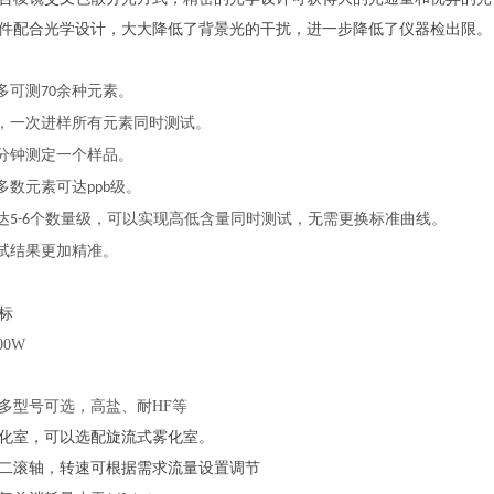
件配合光学设计，大大降低了背景光的干扰，进一步降低了仪器检出限。
多可测
余种元素。
70
，一次进样所有元素同时测试。
分钟测定一个样品。
多数元素可达
级。
ppb
达
个数量级，可以实现高低含量同时测试，无需更换标准曲线。
5-6
试结果更加精准。
标
500W
多型号可选，高盐、耐
HF等
化室，可以选配旋流式雾化室。
二滚轴，转速可根据需求流量设置调节