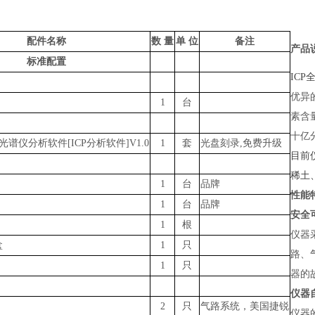
配件名称
数
量
单
位
备注
产品
标准配置
IC
优异
1
台
素含
十亿
光谱仪分析软件
[ICP分析软件]V1.0
1
套
光盘刻录
,免费升级
目前
稀土
1
台
品牌
性能
1
台
品牌
安全
1
根
仪器
盒
1
只
路、
1
只
器的
仪器
2
只
气路系统，美国捷锐
仪器