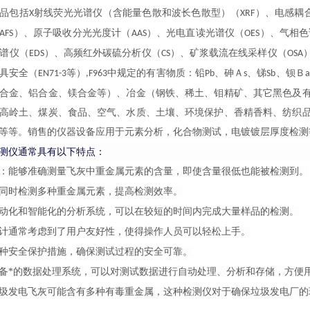
品包括
射线荧光光谱仪（含能量色散和波长色散型）（
）、电感耦
X
XRF
）、原子吸收分光光度计（
）、光电直读光谱仪（
）、气相色
AFS
AAS
OES
能谱仪（
）、高频红外碳硫分析仪（
）、矿浆载流在线采样仪（
EDS
CS
OSA
具安全（
等）
中规定的有害物质：铅
、砷Ａ
、锑
、钡Ｂ
EN71-3
,F963
Pb
s
Sb
a
合金、铝合金、镁合金等）、冶金（钢铁、稀土、钼精矿、其它黑色及
高岭土、煤炭、食品、空气、水质、土壤、环境保护、
香精香料、纺织
等等。销售的仪器设备应用于元素分析，化合物测试，电镀镀层厚度检测
测仪通常具有以下特点：
：能够准确测量飞灰中重金属元素的含量，即使含量很低也能被检测到。
同时检测多种重金属元素，提高检测效率。
动化和智能化的分析系统，可以在较短的时间内完成大量样品的检测。
计通常考虑到了用户友好性，使得操作人员可以轻松上手。
种安全保护措施，确保测试过程的安全可靠。
备*的数据处理系统，可以对测试数据进行自动处理、分析和存储，方便
圾发电飞灰可能含有多种有毒重金属，这种检测仪对于确保垃圾发电厂的