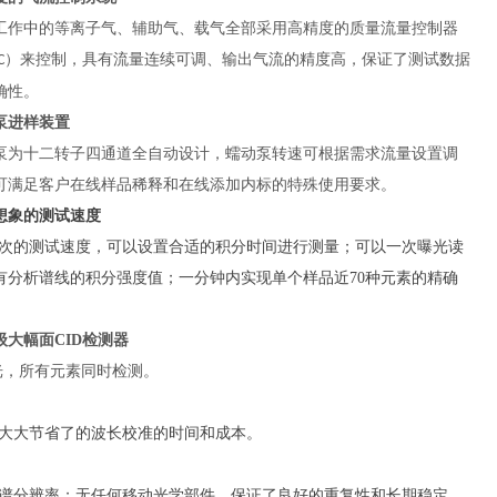
工作中的等离子气、辅助气、载气全部采用高精度的质量流量控制器
）来控制，具有流量连续可调、输出气流的精度高，保证了测试数据
C
确性。
泵进样装置
泵为十二转子四通道全自动设计，蠕动泵转速可根据需求流量设置调
可满足客户在线样品稀释和在线添加内标的特殊使用要求。
想象的测试速度
s一次的测试速度，可以设置合适的积分时间进行测量；可以一次曝光读
有分析谱线的积分强度值；一分钟内实现单个样品近70种元素的精确
。
级大幅面
CID检测器
曝光，所有元素同时检测。
大大节省了的波长校准的时间和成本。
谱分辨率；无任何移动光学部件，保证了良好的重复性和长期稳定