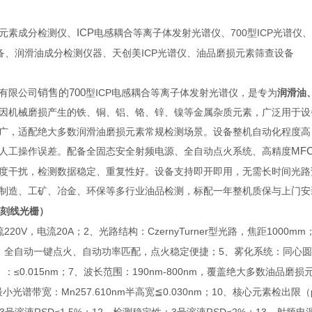
ICP
700
ICP
元素成分检测仪、
电感耦合等离子体发射光谱仪、
型
光谱仪、
ICP
备、润滑油成分检测仪器、天创美
光谱仪、油品磨损元素筛查设备
700
销售的
ICP
有限公司
型
电感耦合等离子体发射光谱仪，是专为
润滑油
因机械磨损产生的铁、铜、铝、铬、锌、镍等金属杂质元素，广泛用于设
广，适配绝大多数润滑油磨损元素常规检测场景。设备整机自动化程度高
MF
人工操作误差。配备全固态安全射频电源、全自动点火系统、高精度
度干扰，检测数据稳定、重复性好。设备支持即开即用，无需长时间光路
制造、工矿、冶金、环保等多行业油品检测，标配一年整机质保与上门安
刻线光栅）
220V
20A
2
CzernyTurner
1000mm
流
，电流
；
、光路结构：
型光路，焦距
5
：全自动一键点火、自动功率匹配，点火稳定便捷；
、雾化系统：同心圆
≤0.015nm
7
190nm-800nm
）：
；
、波长范围：
，覆盖绝大多数油品磨损
Mn257.610nm
≦0.030nm
10
最小光谱带宽：
半高宽
；
、核心元素检出限（