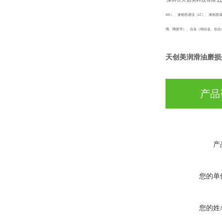
MS）、液相色谱仪（
）、液相质谱
LC
璃、陶瓷等）、合金（铜合金、铝合
天创美润滑油磨损
产品
产
您的单
您的姓