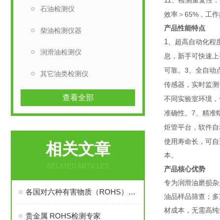
11
、检测重复性：
石油检测仪
65%
效率＞
，工作
产品性能特点
柴油检测仪器
1
、超高自动化程
润滑油检测仪
息，新手可快速上
3
可靠。
、全自动
其它油类检测仪
传感器，实时监测
查看全部
不同实验室环境，
7
准确性。
、精准
炬管平台，软件自
使用寿命长，可自
相关文章
本。
RELATED ARTICLES
产品核心优势
专为润滑油磨损杂
各国对六种有害物质（ROHS）的限值
油品样品筛查；多
材成本，无需高纯
贵金属 ROHS检测专家