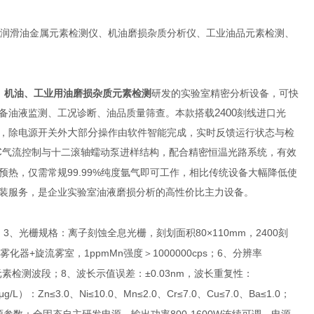
润滑油金属元素检测仪、机油磨损杂质分析仪、工业油品元素检测、
、机油、工业用油磨损杂质元素检测
研发的实验室精密分析设备，可快
2400
备油液监测、工况诊断、油品质量筛查。本款搭载
刻线进口光
大
分
，除电源开关外
部
操作由软件智能完成，实时反馈运行状态与检
C
气流控制与十二滚轴蠕动泵进样结构，配合精密恒温光路系统，有效
99.99%
预热，仅需常规
纯度氩气即可工作，相比传统设备大幅降低使
装服务，是企业实验室油液磨损分析的高性价比主力设备。
3
80×110mm
2400
；
、光栅规格：离子刻蚀全息光栅，刻划面积
，
刻
+
1ppmMn
1000000cps
6
雾化器
旋流雾室，
强度＞
；
、分辨率
8
±0.03nm
元素检测波段；
、波长示值误差：
，波长重复性：
μg/L
Zn≤3.0
Ni≤10.0
Mn≤2.0
Cr≤7.0
Cu≤7.0
Ba≤1.0
）：
、
、
、
、
、
；