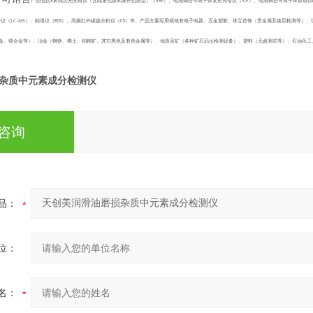
产品包括
射线荧光光谱仪（含能量色散和波长色散型）（
）、电感耦合等离子体发射光谱仪（
）、
电感耦合等离子体质谱仪
X
XRF
ICP
仪（LC-MS）、能谱仪（
）、高频红外碳硫分析仪（
）等。产品主要应用领域有电子电器、五金塑胶、珠宝首饰（贵金属及镀层检测等）、
EDS
CS
金、镁合金等）、冶金（钢铁、稀土、钼精矿、其它黑色及有色金属等）、地质采矿（各种矿石品位检测设备）、塑料（无卤测试等）、石油化工
杂质中元素成分检测仪
咨询
品：
位：
名：