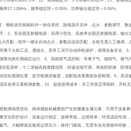
3
RSD≤1.5%
12
3
RSD≤2%
13
号溶液
；
、检测稳定性：
号溶液
；
、射频电
27.12MHz
0.05%
0.05%
频率
，频率稳定性＜
，功率输出稳定性＜
。
度：整机依托智能软件一体化管控，除电源开关外，点火、参数调节、数
2
手。
、安全固态射频电源：采用小型化、高效率全固态射频电源，输出
点火匹配：软件一键全自动点火，参数自适应匹配，全程无需人工微调，
5
等离子火焰工况，遇熄火、异常工况可自动停机保护，保障设备安全。
6
保障光路长期稳定运行。
、高精度气流控制：等离子气、辅助气、载气
蠕动泵进样：十二滚轴高精度蠕动泵，转速连续可调，有效防积液、防堵
9
动优化观测位置，提升检测灵敏度，适配低浓度磨损杂质检测。
、高灵
10
适应各类元素检测参数。
、超低使用成本：非工作状态零能耗，开机无
质检测场景优化，精准捕捉机械磨损产生的微量金属元素，可用于设备磨
重安全防护设计，设备运行稳定、故障率低，运维简单；环境适应性强，
氩气，大幅降低实验室运营压力；操作门槛低，无需专业光谱操作经验，