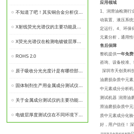
应用领域
1
、润滑油检测行
不知道了吧！其实铜合金分析仪的使用方法很简单
动装置、液压系统
X射线荧光光谱仪的主要功能及应用范围介绍
4
定运行。
、环保
元素分析，通用性
X荧光光谱仪在检测电镀镀层厚度方面的优势
售后保障
整机提供
一年免费
ROHS 2.0
咨询、设备校准、
原子吸收分光光度计是有哪些部分组成的？
深圳市天创美科
油磨损杂质中元素
固体制剂生产用金属成分测试仪的工作原理及应用探讨
中元素成分分析机
测试机器
润滑油
关于金属成分测试仪的主要功能及其优点这篇文章为你详细盘点
滑油磨损杂质中元
电镀层厚度测试仪在不同环境下误差分析
质中元素成分化验
好，用户信任！
深
深圳市天创美科技有限