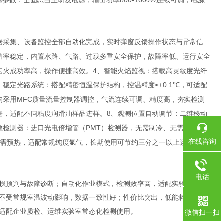
800-1600W
源参数：全固态自主研发电源，输出功率
连续可调，电源
据采集、设备监控全部自动化完成，实时弹窗反馈操作状态与异常信
功率稳定，内置水路、气路、过载多重安全保护，故障率低、运行安全
4
点火成功率高，操作便捷高效。
、智能火焰监视：搭载高灵敏度光纤
≤±0.1℃
、稳定光路系统：搭配精密恒温保护结构，控温精度
，可适配
MFC
均采用
质量流量控制器调控，气流连续可调、精度高，夯实检测
8
塞，适配不同粘度润滑油样品进样。
、观测位置自动调节：二维移动
PMT
敏检测器：进口光电倍增管（
）检测器，无需制冷、无需吹扫，
在线咨询
需预热，适配常规纯度氩气，长期使用可节约三分之一以上运营成
电话
损预判与故障诊断；自动化作业模式，检测效率高，适配实验室批量
0755-1
不受常规室温波动影响，数据一致性好；性价比突出，低能耗、低耗
适配企业质检、运维实验室常态化检测使用。
微信扫一扫