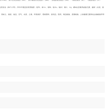
(ICP-MS) 、原子荧光光谱仪（
）、原子吸收分光光度计（
）、光电直读光谱仪（
）、气相色谱仪（
）、气相质谱仪（GC-
AFS
AAS
OES
GC
玩具安全（
等）
中规定的有害物质：铅
、砷Ａ
、锑
、钡Ｂ
、镉
、铬
、Ｈ
、硒
以及氯等卤族元素、建材（水泥、玻
EN71-3
,F963
Pb
s
Sb
a
Cd
Cr
g
Se
、高岭土、煤炭、食品、空气、水质、土壤、环境保护、
香精香料、纺织品、医药、
商品检验、质量检验、人体微量元素和化合物检验等等