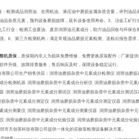
业：检测成品润滑油、在用机油、液压油中磨损金属杂质含量，评判油品
3
油品杂质元素，预判设备磨损故障，延长设备使用寿命。
、冶金工矿行
化工行业：检测工业废油、废弃润滑油元素成分，助力油品回收与环保合
6
强。
、第三方检测机构：满足常规油品磨损元素检测、送检出报告需求
整机质保
，质保期内非人为损坏免费维修、免费更换原装配件；厂家提供
软件升级、故障排查服务，售后响应及时，保障设备稳定运行。
技有限公司生产销售供应：润滑油磨损杂质中元素成分检测仪
润滑油磨损
成分检测机器
润滑油磨损杂质中元素成分分析仪
润滑油磨损杂质中元素
器
润滑油磨损杂质中元素成分测试仪
润滑油磨损杂质中元素成分测试仪
磨损杂质中元素成分测定仪
润滑油磨损杂质中元素成分测定仪器
润滑油
素成分测量仪
润滑油磨损杂质中元素成分测量仪器
润滑油磨损杂质中元
仪
润滑油磨损杂质中元素成分化验仪器
润滑油磨损杂质中元素成分化验
圳市天创美科技有限公司提供一体化的实验室检测设备解决方案。
公司销售