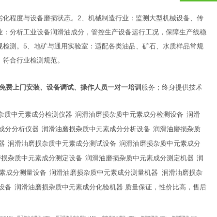
2
劣化程度与设备磨损状态。
、机械制造行业：监测大型机械设备、传
业：分析工业设备润滑油成分，管控生产设备运行工况，保障生产线稳
5
规检测。
、地矿与通用实验室：适配各类油品、矿石、水质样品常规
，符合行业检测规范。
免费上门安装、设备调试、操作人员一对一培训
服务；终身提供技术
杂质中元素成分检测仪器
润滑油磨损杂质中元素成分检测设备
润滑
成分分析仪器
润滑油磨损杂质中元素成分分析设备
润滑油磨损杂质
器
润滑油磨损杂质中元素成分测试设备
润滑油磨损杂质中元素成分
磨损杂质中元素成分测定设备
润滑油磨损杂质中元素成分测定机器
润
素成分测量设备
润滑油磨损杂质中元素成分测量机器
润滑油磨损杂
设备
润滑油磨损杂质中元素成分化验机器
质量保证，性价比高，售后