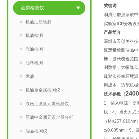
关键词
油类检测仪
润滑油磨损杂质中
机油油质检测
ICP
实验室
分析设
产品简介
机油检测
深圳市天创美科技
汽油检测
速定量检测油品中
栅，波长覆盖范围
油料检测
测数据，大幅降低
燃油
规避实验室环境温
用成本。适配机械
机油重金属检测仪
2400
技术参数（
1
、输入电源：交
液压油微量元素检测仪
4
线；
、点火方式
原油中金属元素含量分析
Mn257.610nm
（
≦0.005nm
9
；
、
油品检测仪