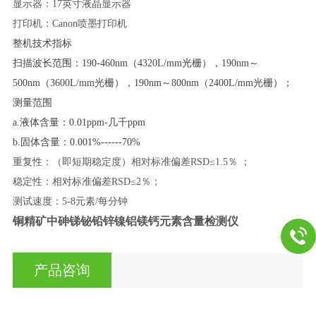
显示器：17英寸液晶显示器
打印机：Canon喷墨打印机
整机技术指标
扫描波长范围：190-460nm（4320L/mm光栅），190nm～
500nm（3600L/mm光栅），190nm～800nm（2400L/mm光栅）；
测量范围
a.液体含量：0.01ppm-几千ppm
b.固体含量：0.001%------70%
重复性：（即短期稳定度）相对标准偏差RSD≤1.5％ ；
稳定性：相对标准偏差RSD≤2％；
测试速度：5-8元素/每分钟
铜精矿中砷锑铋铅锌镍铝镁钙元素含量检测仪
产品咨询