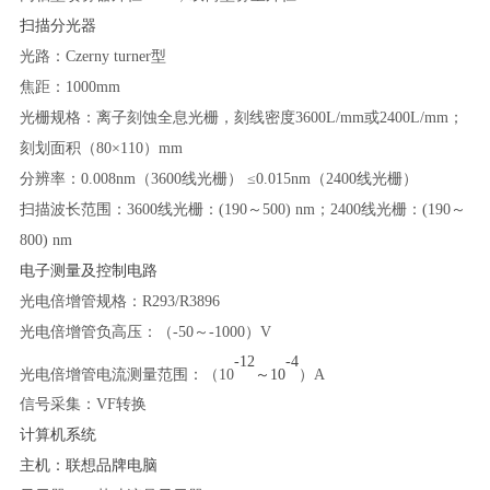
扫描分光器
光路：Czerny turner型
焦距：1000mm
光栅规格：离子刻蚀全息光栅，刻线密度3600L/mm或2400L/mm；
刻划面积（80×110）mm
分辨率：0.008nm（3600线光栅） ≤0.015nm（2400线光栅）
扫描波长范围：3600线光栅：(190～500) nm；2400线光栅：(190～
800) nm
电子测量及控制电路
光电倍增管规格：R293/R3896
光电倍增管负高压：（-50～-1000）V
-12
-4
光电倍增管电流测量范围：（10
～10
）A
信号采集：VF转换
计算机系统
主机：联想品牌电脑