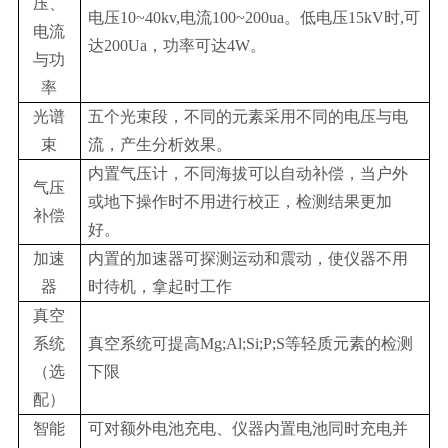
压、
电压10~40kv,电流100~200ua。低电压15kV时,可
电流
达200Ua，功率可达4W。
与功
率
光谱
五个光束段，不同的元素采用不同的电压与电
束
流，产生分析效果。
内置气压计，不同海拔可以自动补偿，当户外
气压
或地下操作时不用进行校正，检测结果更加
补偿
好。
加速
内置的加速器可探测运动和震动，使仪器不用
器
时待机，拿起时工作
真空
系统
真空系统可提高Mg;Al;Si;P;S等轻质元素的检测
（选
下限
配）
智能
可对额外电池充电、仪器内置电池同时充电并