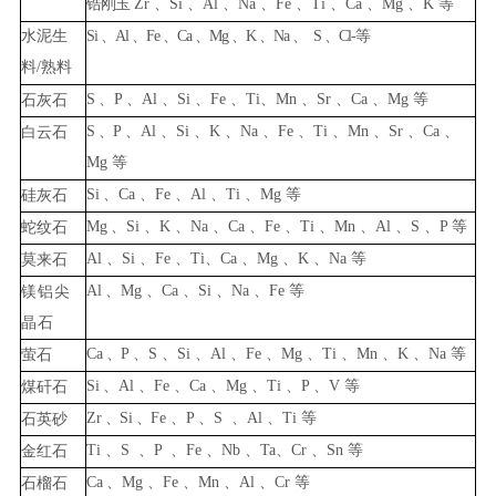
锆刚玉
Zr
、
Si
、
Al
、
Na
、
Fe
、
Ti
、
Ca
、
Mg
、
K
等
水泥生
Si
、
Al
、
Fe
、
Ca
、
Mg
、
K
、
Na
、
S
、
Cl-
等
料
/
熟料
S
、
P
、
Al
、
Si
、
Fe
、
Ti
、
Mn
、
Sr
、
Ca
、
Mg
等
石灰石
S
、
P
、
Al
、
Si
、
K
、
Na
、
Fe
、
Ti
、
Mn
、
Sr
、
Ca
、
白云石
Mg
等
Si
、
Ca
、
Fe
、
Al
、
Ti
、
Mg
等
硅灰石
Mg
、
Si
、
K
、
Na
、
Ca
、
Fe
、
Ti
、
Mn
、
Al
、
S
、
P
等
蛇纹石
Al
、
Si
、
Fe
、
Ti
、
Ca
、
Mg
、
K
、
N
a
等
莫来石
Al
、
Mg
、
Ca
、
Si
、
Na
、
Fe
等
镁铝尖
晶石
Ca
、
P
、
S
、
Si
、
Al
、
Fe
、
Mg
、
Ti
、
Mn
、
K
、
Na
等
萤石
Si
、
Al
、
Fe
、
Ca
、
Mg
、
Ti
、
P
、
V
等
煤矸石
Zr
、
Si
、
Fe
、
P
、
S
、
Al
、
Ti
等
石英砂
Ti
、
S
、
P
、
Fe
、
Nb
、
Ta
、
Cr
、
Sn
等
金红石
Ca
、
Mg
、
Fe
、
Mn
、
Al
、
Cr
等
石榴石