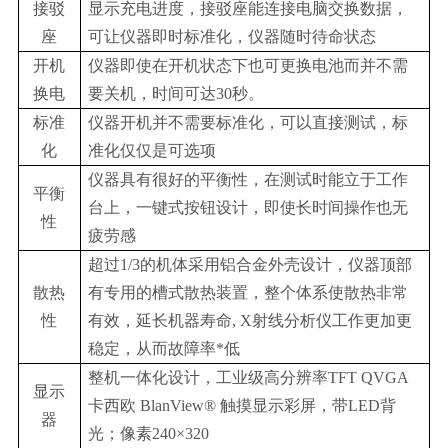
接驳
显示充电进度，接驳座能连接电脑交换数据，
座
可让仪器即时标准化，仪器随时待命状态
开机
仪器即使在开机状态下也可更换电池而并不需
换电
要关机，时间可达30秒。
标准
仪器开机并不需要标准化，可以直接测试，标
化
准化仅仅是可选项
仪器具有很好的平衡性，在测试时能立于工作
平衡
台上，一键式按钮设计，即使长时间操作也无
性
疲劳感
超过1/3的机体采用铝合金外壳设计，仪器顶部
散热
有专用的槽式散热装置，整个体系使散热非常
性
有效，延长机器寿命, X射线分析仪工作更加更
稳定，从而故障率*低
整机一体化设计，工业级高分辨率TFT QVGA
显示
卡西欧 BlanView® 触摸显示彩屏，带LED背
器
光；像素240×320