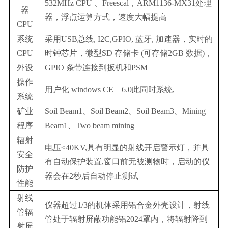
532MHz CPU 、Freescal，ARM1136-MX31处理
器
器，浮点运算方式，速度大幅提高
CPU
系统
采用USB总线, I2C,GPIO, 蓝牙, 加速器，实时的
CPU
时钟芯片，微型SD 存储卡 (可存储2GB 数据)，
外设
GPIO 条带连接到扳机和PSM
操作
用户化 windows CE 6.0此同时系统,
系统
矿业
Soil Beam1、Soil Beam2、Soil Beam3、Mining
程序
Beam1、Two beam mining
辐射
电压≤40KV,具有明显的射线开启警示灯，并具
安全
有自动保护装置,窗口前无被测物时，启动的仪
防护
器会在2秒后自动停止测试
性能
射线
仪器超过1/3的机体采用铝合金外壳设计，射线
管辐
管处于辐射屏蔽功能铝2024罩内，将辐射降到
射屏