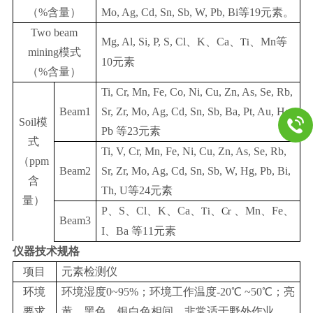
（%含量）
Mo, Ag, Cd, Sn, Sb, W, Pb, Bi等19元素。
Two beam
Mg, Al, Si, P, S, Cl、K、Ca、
、Mn等
Ti
mining模式
10元素
（%含量）
Ti, Cr, Mn, Fe, Co, Ni, Cu, Zn, As, Se, Rb,
Beam1
Sr, Zr, Mo, Ag, Cd, Sn, Sb, Ba, Pt, Au, Hg,
Soil模
Pb 等23元素
式
Ti, V, Cr, Mn, Fe, Ni, Cu, Zn, As, Se, Rb,
（ppm
Beam2
Sr, Zr, Mo, Ag, Cd, Sn, Sb, W, Hg, Pb, Bi,
含
Th, U等24元素
量）
P、S、Cl、K、Ca、
、
、Mn、Fe、
Ti
Cr
Beam3
I、Ba 等11元素
仪器技术规格
项目
元素检测仪
环境
环境湿度0~95%；环境工作温度-20℃ ~50℃；亮
要求
黄、黑色、银白色相间，非常适于野外作业。