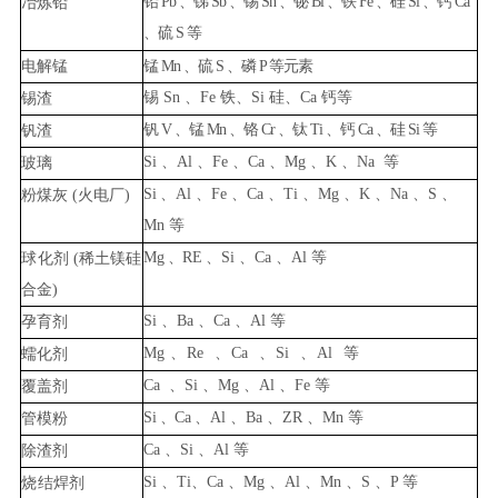
铅
Pb
、锑
Sb
、锡
Sn
、铋
Bi
、铁
Fe
、硅
Si
、钙
Ca
冶炼铅
、硫
S
等
电解锰
锰
Mn
、硫
S
、磷
P
等元素
锡
Sn
、
Fe
铁、
Si
硅、
Ca
钙等
锡渣
钒
V
、锰
Mn
、铬
Cr
、钛
Ti
、钙
Ca
、硅
Si
等
钒渣
Si
、
Al
、
Fe
、
Ca
、
Mg
、
K
、
N
a
等
玻璃
Si
、
Al
、
Fe
、
Ca
、
Ti
、
Mg
、
K
、
Na
、
S
、
粉煤灰 (火电厂)
Mn
等
Mg
、
RE
、
Si
、
Ca
、
Al
等
球
化剂 (稀土镁硅
合金)
Si
、
Ba
、
Ca
、
Al
等
孕育剂
Mg
、
Re
、
Ca
、
Si
、
Al
等
蠕化剂
Ca
、
Si
、
Mg
、
Al
、
Fe
等
覆盖剂
Si
、
Ca
、
Al
、
Ba
、
ZR
、
Mn
等
管模粉
Ca
、
Si
、
Al
等
除渣剂
Si
、
Ti
、
Ca
、
Mg
、
Al
、
Mn
、
S
、
P
等
烧
结焊剂