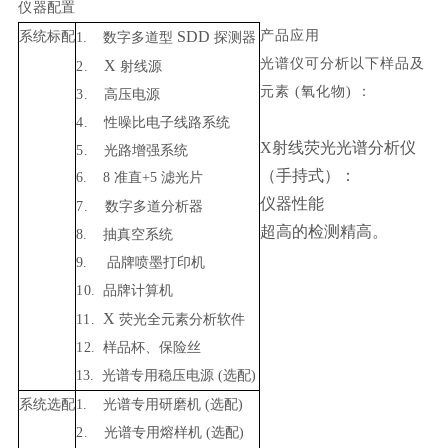
仪
器配置
SDD
产品应
用
系统标配
1.
数字多道型
探测器
光谱仪可分析以下样品及
X
2
.
射线源
元素 (氧化物)
：
3
.
高压电源
4
.
性噪比电子线路系统
X射线荧光光谱分析仪
5
.
光路增强系统
（手持式）：
6. 8
准直
+5
滤光片
仪器性能
7.
数字多道分析器
超高的检测精高。
8.
抽真空系统
9.
品牌喷墨打印机
1
0
.
品牌计算机
X
11
.
荧光全元素分析软件
1
2
.
样品杯、保险丝
13.
光谱专用稳压电源 (选配)
系统选配
1.
光谱专用研磨机 (选配)
2
.
光谱专用熔样机 (选配)