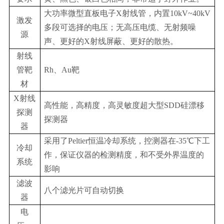
大功率微型直板电子X射线管，内置10kV~40kV
激发
多段可选择的电压；无高压电缆、无射频噪
源
声、更好的X射线屏蔽、更好的散热。
射线
管靶
Rh、Au靶
材
X射线
高性能，高精度，高灵敏度超大型SDD硅漂移
探测
探测器
器
采用了Peltier恒温冷却系统，控测器在-35℃下工
冷却
作，保证仪器的检测精度，和不受外界温度的
系统
影响
滤波
八个滤光片可自动切换
器
电