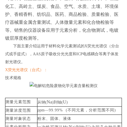
化工、高岭土、煤炭、食品、空气、水质、土壤、环境保
护、香精香料、纺织品、医药、商品检验、质量检验、医
疗器械重金属含量测试、人体微量元素和化合物检验等
等。销售的仪器设备应用于元素分析，化合物测试，电镀
镀层厚度检测等。
下面主要介绍运用于材料化学元素测试的X
荧光光谱仪（分台
式或手提式），
AAS
原子吸收分光光度和
ICP电感耦合等离子体发
射光谱仪。
X荧光光谱仪（台式）：
技
术规格
Na
U
测量元素范围
从钠(
)到铀(
)
ppm
—
99.99%
(不同元素，分析范围不同)
测量浓度范围
测量对象状态
粉末、固体、液
体
Na
U
元素分析能
力