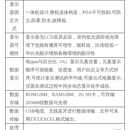
显示
器固
一体机设计,整机连体构造，PDA不可拆卸,可防
定方
尘,防雾,防水,故障低
式
显示
显示器无LCD高原反应，室內低光源與強光環
器可
境下也能有優異可視性，能耗低，比传统低一
视性
半白光顯示增加各種環境的顯示性
有ppm与百分比（%）显示元素含量，元素显示
数据
顺序可按能量、浓度值、用户自定义等方式排
显示
序,可统计多次测试的平均值,可接台式电脑显示;
仪器在测试过程中同步动态显示化学成份。
数据
ROM128M、RAM128M、2G SD卡，可存储
存储
205000组数据与光谱
数据
USB电缆、无线蓝牙进行数据传输，文件可采
传输
用TXT,EXCEL格式输出。
处理