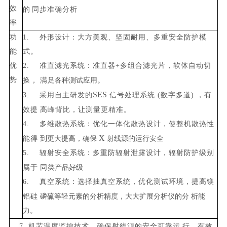
效
的
同步准确分析
率
功
1.
外形设计：大方美观、坚固耐用、多重安全防护模
能
式
。
优
2.
准直滤光系统：准直器
+
多组合滤光片，软体自动切
势
换，
满
足各种测试应用。
SES
3.
采用自主研发的
信号处理系统 (数字多道) ，有
效提
高峰背比，让测量更精准
。
4.
多维散热系统：优化一体化散热设计，使整机散热性
X
能得
到更大提高，确保
射线源的运行安全
5.
辐射安全系统：多重防辐射泄露设计，辐射防护级别
属于
同
类产品好级
6.
真空系统：选择抽真空系统，优化测试环境，提高镁
铝硅
磷硫等轻元素的分析精度，大大扩展分析仪的
分
析能
力。
7.
机芯温度监控技术，确保射线源的安全可靠运
行，有效