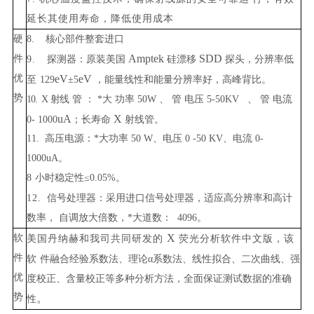
延长其使用寿命，降低使用成本
硬
8.
核心部件整套进口
Amptek
SDD
件
9.
探测器：原装美国
硅漂移
探头，分辨率低
优
eV
eV
至
129
±
5
，能量线性和能量分辨率好，高峰背比。
势
10.
X
射
线 管 ： *大 功率
50W
、 管 电压
5-50KV
、 管 电流
uA
X
0-
1000
；长寿命
射线管。
11.
高压电源：*
大功率
50 W
、电压
0 -50 KV
、电流
0-
1000uA
。
8
小时稳定性≤
0.05%
。
12.
信号处理器：采用进口信号处理器，适应高分辨率和高计
数率， 自调放大倍数，*大
道数：
4096
。
X
软
美国
丹纳赫和我司共同研发的
荧光分析软件中文版，该
件
软
件融合经验系数法、理论α系数法、线性拟合、二次曲线、
强
优
度校正、含量校正等多种分析方法，全面保证测试数据的准
确
势
。
性