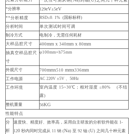
一次
性可测从钠(
)到铀(
)之间几十种元素
eV
eV
*分辨率
129
±
5
RSD
≤
0. 1%
(国标标样)
**分析精
度
分
析时间
单次测试时间可调
制冷方式
电
制冷，无需任何耗材
mm
x
mm
x
mm
大样品腔尺
寸
400
340
80
φ100
mm
×
h
75
mm
抽真空样品腔尺
寸
mmx
mmx
mm
外观尺寸
700
510
336
AC
220
V
±5
V
、
50
Hz
工
作电源
室内温度
15
~
30
℃；相对湿度 ≤
80%
(不结
工
作环境
露)
KG
整机重量
56
性能特
点
分
速度快、精度好、效率高，采用自主研发的分析软件能在
1-
0
Na
U
析
12
秒
内
同时完成从
11
钠 (
) 至
92
铀 (
) 之间几十种元素