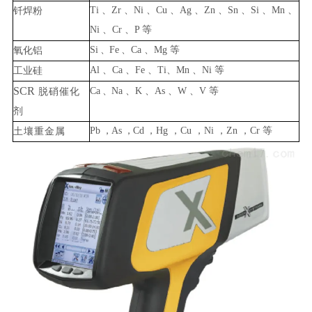
Ti
、
Zr
、
Ni
、
Cu
、
Ag
、
Zn
、
Sn
、
Si
、
Mn
、
钎焊粉
Ni
、
C
r
、
P
等
Si
、
Fe
、
Ca
、
Mg
等
氧化铝
Al
、
Ca
、
Fe
、
Ti
、
Mn
、
Ni
等
工业硅
SCR
Ca
、
Na
、
K
、
As
、
W
、
V
等
脱硝催化
剂
Pb
，
As
，
Cd
，
Hg
，
Cu
，
Ni
，
Zn
，
Cr
等
土壤重金
属