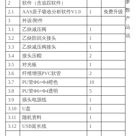
参
2
软件（含追踪软件）
数
2.1
AAS原子吸收分析软件V1.0
1
免费升级
产
3
外设/附件
品
3.1
乙炔减压阀
1
说
3.2
乙炔防回火接头
1
3.3
乙炔减压阀接头
1
3.4
接头压帽
2
3.5
对光板
1
3.6
纤维增强PVC软管
2
3.7
PU管Φ6×Φ4橙色
10
3.8
PU管Φ6×Φ4透明
5
3.9
插头电源线
1
3.10
U盘
1
3.11
随机资料
1
3.12
USB延长线
1