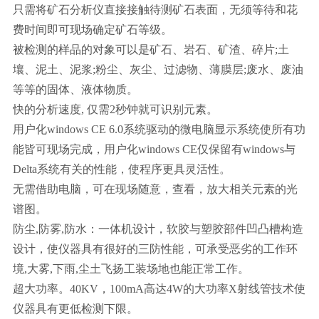
只需将矿石分析仪直接接触待测矿石表面，无须等待和花
费时间即可现场确定矿石等级。
被检测的样品的对象可以是矿石、岩石、矿渣、碎片;土
壤、泥土、泥浆;粉尘、灰尘、过滤物、薄膜层;废水、废油
等等的固体、液体物质。
快的分析速度, 仅需2秒钟就可识别元素。
用户化windows CE 6.0系统驱动的微电脑显示系统使所有功
能皆可现场完成，用户化windows CE仅保留有windows与
Delta系统有关的性能，使程序更具灵活性。
无需借助电脑，可在现场随意，查看，放大相关元素的光
谱图。
防尘,防雾,防水：一体机设计，软胶与塑胶部件凹凸槽构造
设计，使仪器具有很好的三防性能，可承受恶劣的工作环
境,大雾,下雨,尘土飞扬工装场地也能正常工作。
超大功率。40KV，100mA高达4W的大功率X射线管技术使
仪器具有更低检测下限。