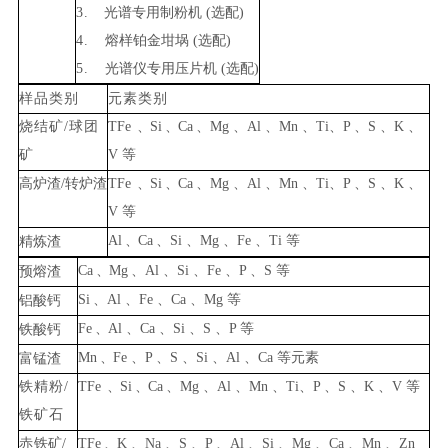
3
.
光谱专用制粉机 (选配)
4.
熔样铂金坩埚 (选配)
5.
光谱仪专用压片机 (选配)
样品类别
元素类别
烧结矿
/
球团
TFe
、
Si
、
Ca
、
Mg
、
Al
、
Mn
、
Ti
、
P
、
S
、
K
、
矿
V
等
高炉渣
/
转炉渣
TFe
、
Si
、
Ca
、
Mg
、
Al
、
Mn
、
Ti
、
P
、
S
、
K
、
V
等
Al
、
Ca
、
Si
、
Mg
、
Fe
、
Ti
等
精炼渣
Ca
、
Mg
、
Al
、
Si
、
Fe
、
P
、
S
等
预熔渣
Si
、
Al
、
Fe
、
Ca
、
Mg
等
铝酸钙
Fe
、
Al
、
Ca
、
Si
、
S
、
P
等
铁酸钙
Mn
、
Fe
、
P
、
S
、
Si
、
Al
、
Ca
等元素
富锰渣
铁精粉
/
TFe
、
Si
、
Ca
、
Mg
、
Al
、
Mn
、
Ti
、
P
、
S
、
K
、
V
等
铁矿
石
赤
铁矿
/
TFe
、
K
、
Na
、
S
、
P
、
Al
、
Si
、
Mg
、
Ca
、
Mn
、
Zn