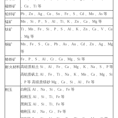
磁铁矿
、
Cu
、
Ti
等
Pb
、
Zn
、
Ag
、
Cu
、
Sn
、
Fe
、
S
、
Cd
、
Mo
、
As
等
铅锌矿
Mn
、
Si
、
P
、
S
、
Al
、
Ti
、
K
、
Zn
、
Ca
、
M
g
等
锰矿
Ti
、
Mn
、
Fe
、
Si
、
P
、
S
、
Al
、
K
、
Zn
、
Ca
、
V
、
Cu
钛矿
、
Mg
等
Mn
、
Fe
、
S
、
Cu
、
Pb
、
As
、
Au
、
Cd
、
Zn
、
Ag
、
Mg
铜矿
等
Fe
、
P
、
S
、
Al
、
Cr
、
Ca
、
Mg
、
Si
等
铬铁矿
高硅质粘土
Si
、
Al
、
Fe
、
Ca
、
Mg
、
K
、
Na
、
S
、
P
等
耐
火材料
高
铝质矾土
Al
、
Fe
、
Ti
、
Na
、
K
、
Mn
、
Ca
、
Mg
、
Si
、
P
等
高
镁质镁砂
Mg
、
Ca
、
Si
、
Al
、
Fe
等
白刚
玉
Al
、
Na
、
Si
、
Ca
、
Fe
等
刚玉
棕刚玉
Al
、
Si
、
Ti
、
F
e
等
黑刚
玉
Al
、
Si
、
Ti
、
Fe
等
铬刚玉
Al
、
Na
、
Cr
、
Fe
等