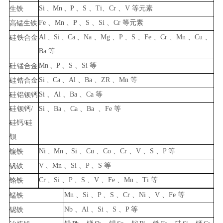
Si
、
Mn
、
P
、
S
、
Ti
、
Cr
、
V
等元素
生铁
Fe
、
Mn
、
P
、
S
、
Si
、
Cr
等元素
高锰生铁
Al
、
Si
、
Ca
、
Na
、
Mg
、
P
、
S
、
Fe
、
Cr
、
Mn
、
Cu
、
硅
铁合金
Ba
等
Mn
、
P
、
S
、
Si
等
硅
锰合金
Si
、
Ca
、
Al
、
Ba
、
ZR
、
Mn
等
硅
锆合金
Si
、
Al
、
Ba
、
Ca
等
硅
铝钡钙
硅
钡钙
/
Si
、
Ba
、
Ca
、
Ba
、
Fe
等
硅钙
/
硅
钡
Ni
、
Mn
、
Si
、
Cu
、
Co
、
Cr
、
V
、
S
、
P
等
镍铁
V
、
Mn
、
Si
、
P
、
S
等
钒铁
Cr
、
Si
、
P
、
S
、
V
、
Fe
、
Mn
、
Ti
等
铬铁
Mn
、
Si
、
P
、
S
、
Cr
、
Ni
、
V
、
F
e
等
锰铁
Nb
、
Al
、
Si
、
S
、
P
等
铌铁