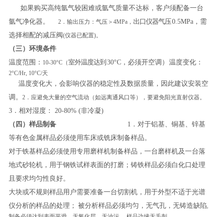
如果购买高纯氩气较困难或氩气质量不达标，客户须配备一台
氩气净化器。
出口仪器气压
0.5MPa，
需
2．输出压力：气压＞4MPa，
选择相配的减压阀
(仪器已配置)。
（三）环境条件
温度范围：
室外温度达到
30°C，必须开空调
）
温度变化：
10-30°C（
2°C/Hr, 10°C/天
温度变化大，会影响仪器的稳定性及数据质量，因此建议安装空
调。
2．应避免大量的空气流动（如远离通风口等），要避免阳光直射仪器。
3．相对湿度： 20-80% (非冷凝)
（四）样品制备
1．
对于铝基、铜基、锌基
等有色金属样品必须使用车床或铣床制备样品。
对于铁基样品必须使用专用磨样机制备样品，一台磨样机及一台落
地式砂轮机，用于钢铁试样表面的打磨；铸铁样品必须白化口处理
且要求均匀性良好。
大块或不规则样品用户需要准备一台切割机，用于外型不适于光谱
仪分析的样品的处理；
被分析样品必须均匀，无气孔，无铸造缺陷
,
制备必须达到表面平滑，无氧化层，无油污， 样品边缘无毛刺。