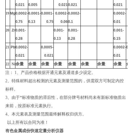
0.021
0.005
0.021
0.021
0.021
0
19
Mg
0.0002-
0.0001-
0.0001-
0.0002-
0.0002-
0.0002-
0.75
0.13
0.75
0.06
0.1
0.01
20
Zr
0.001-
0.001-
0.001-
0.001-
0.28
0.13
0.28
0.15
21
Pb
0.0002-
0.0005-
0.0002-
0.0
0.021
0.021
0.01
0
余量
余量
余量
余量
余量
余量
余量
余量
余
22
Ni
注：
1、产品价格根据开通元素及通道多少设定。
2、特殊材料超出检测的元素及测量范围的，供需双方可制定内控
标样。
3、由于*标准物质的滞后性，在部分牌号材料尚未有新标准物质出
来前，按原标准元素执行。
4、本元素表及测量范围最终解释权归供方。
以上所有以合同为准！
有色金属成份快速定量分析仪器