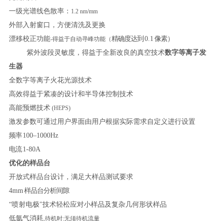
一级光谱线色散率：
1.2 nm/mm
外部入射窗口，方便清洗及更换
漂移校正功能
精确度达到
0.1
像素
）
-得益于自动寻峰功能（
紫外波段灵敏度，得益于全新改良的真空技术
数字等离子发
生器
全数字等离子火花光源技术
高效得益于紧凑的设计和半导体控制技术
高能预燃技术
(HEPS)
激发参数可通过用户界面由用户根据实际需求自定义进行设置
频率
100–1000Hz
电流
1-80A
优化的样品台
开放式样品台设计，满足大样品测试要求
4mm
样品台分析间隙
“喷射电极"技术轻松应对小样品及复杂几何形状样品
低氩气消耗
,待机时:无须待机流量