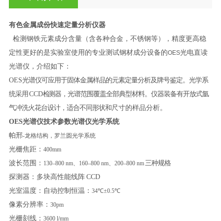
有色金属成份快速定量分析仪器
检测钢铁元素成分含量（含各种合金，不锈钢等），精度更高稳
定性更好的是实验室使用的专业测试钢材成分设备的
光电直读
OES
光谱仪，介绍如下：
OES
光谱仪可应用于固体金属样品的元素定量分析及牌号鉴定。光学系
统采用
CCD
检
测器，光谱范围覆盖全部典型材料。仪器装备有开放式氩
气冲洗火花台设计，适合不同形状和
尺寸的样品分析。
OES
光谱仪技术参数光谱仪光学系统
帕邢
-龙格结构，罗兰圆光学系统
光栅焦距：
400mm
波长范围：
三种规格
130–800 nm、160–800 nm、200–800 nm
探测器：多块高性能线阵
CCD
光室温度：自动控制恒温：
34℃±0.5℃
像素分辨率：
30pm
光栅刻线：
3600 l/mm