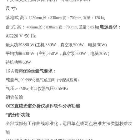
尺
寸
:
落地式
高：
1230mm,长：830mm,宽：700mm, 重量：120 kg
台
式
高：
kg
电源要求：
460mm,长：830mm,宽：700mm, 重量：85
AC220 V /50 Hz
最大功率
880 W
(主机
350W，
真空泵
500W，
电脑
30W)
平均功率
600 W（
主机
350W，
真空泵
500W，
电脑
30W）
待机功率
60W
16 A
慢熔保险丝
氩气要求：
纯氩气
, 99.999%; 氩气减压阀（专配减压阀）
气压＞
出口仪器气压
0.5MPa
4MPa;
铜管传输
OES直读光谱分析仪操作软件分析功能
*的分析功能
全部或部分工作曲线标准化，运用单点或两点校准方法类型校准功
能