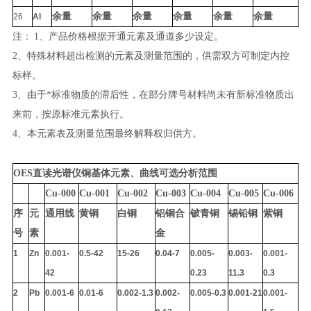
余量
余量
余量
余量
余量
余量
26
Al
注：
1、产品价格根据开通元素及通道多少设定。
2、特殊材料超出检测的元素及测量范围的，供需双方可制定内控
标样。
3、由于*标准物质的滞后性，在部分牌号材料尚未有新标准物质出
来前，按原标准元素执行。
4、本元素表及测量范围最终解释权归供方。
OES直读光谱仪铜基体元素、曲线可选分析范围
Cu-000
Cu-001
Cu-002
Cu-003
Cu-004
Cu-005
Cu-006
序
元
通用线
黄铜
白铜
铝铜合
铍青铜
锡铅铜
紫铜
号
素
金
1
Zn
0.001-
0.5-42
15-26
0.04-7
0.005-
0.003-
0.001-
42
0.23
11.3
0.3
2
Pb
0.001-6
0.01-6
0.002-1.3
0.002-
0.005-0.3
0.001-21
0.001-