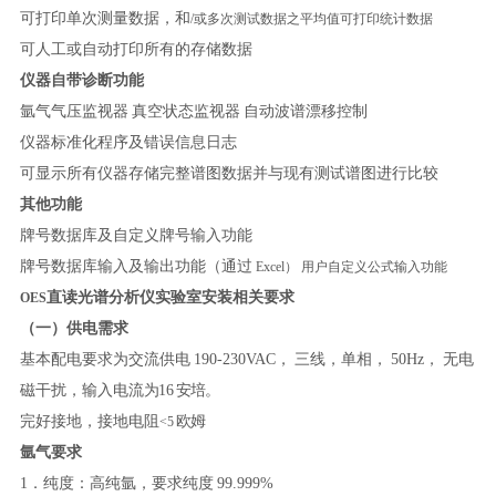
可打印单次测量数据，和
/或多次测试数据之平均值可打印统计数据
可人工或自动打印所有的存储数据
仪器自带诊断功能
氩气气压监视器
真空状态监视器
自动波谱漂移控制
仪器标准化程序及错误信息日志
可显示所有仪器存储完整谱图数据并与现有测试谱图进行比较
其他功能
牌号数据库及自定义牌号输入功能
牌号数据库输入及输出功能（通过
Excel） 用户自定义公式输入功能
直读光谱分析仪实验室安装相关要求
OES
（一）供电需求
基本配电要求为交流供电
190-230VAC，
三线，单相，
50
Hz，
无电
磁干扰，输入电流
为
16
安培。
完好接地，接地电阻
欧姆
<5
氩气要求
1．
纯度：高纯氩，要求纯度
99.999%