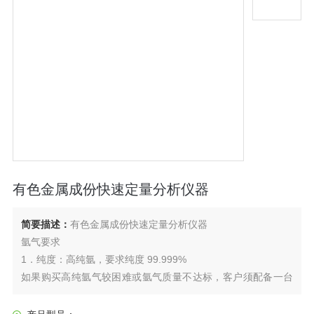
有色金属成份快速定量分析仪器
简要描述：
有色金属成份快速定量分析仪器
氩气要求
1．纯度：高纯氩，要求纯度 99.999%
如果购买高纯氩气较困难或氩气质量不达标，客户须配备一台
氩气净化器。 2．输出压力：气压＞4MPa，出口仪器气压
0.5MPa，需选择相配的减压阀(仪器已配置)。