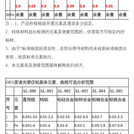
0.9
0.09
0.9
0.9
0.09
0.9
0.9
0.05
余量
余量
余量
余量
余量
余量
余量
余量
余量
30
Fe
注：
1、产品价格根据开通元素及通道多少设定。
2、特殊材料超出检测的元素及测量范围的，供需双方可制定内控
标样。
3、由于*标准物质的滞后性，在部分牌号材料尚未有新标准物质出
来前，按原标准元素执行。
4、本元素表及测量范围最终解释权归供方。
OES直读光谱仪铝基体元素、曲线可选分析范围
AL-000
AL-001
AL-002
AL-003
AL-004
AL-005
序
元
通用线
纯铝
铝硅合金
铝锌合金
铝铜合金
铝镁合金
号
素
1
Si
0.001-24
0.01-1.2
0.02-24
0.02-9.4
0.02-7
0.02-2.3
2
Fe
0.001-4
0.01-4
0.02-4
0.03-1
0.05-1.9
0.07-0.8