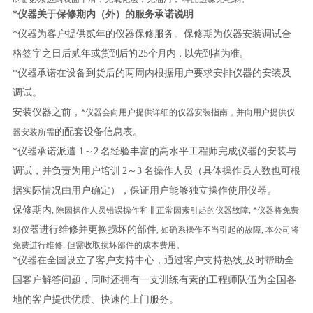
*
仪器关于保修期内（外）的服务承诺说明
*仪器为客户提供贰年的仪器保修服务。保修期为仪器安装调试合
格签字之日后贰年或
货到后的
25
个月内，以先到者为准。
*仪器承诺在设备到货后的两周内根据用户要求安排仪器的安装及
调试。
安装仪器之前，
*仪器会向用户提供详细的仪器安装指南，并向用户提供仪
的配套设备信息表。
器安装所需
*仪器承诺派遣
1～2
名经验丰富的高水平工程师完成仪器的安装与
调试，并负责为用户培训
2～3
名操作人员
（具体操作员人数也可根
据实际情况由用户确定），
保证用户能
够独立操作使用仪器。
保修期内
, 除因操作人员错误操作和非正常因素引起的仪器故障, *仪器将免费
器进行维修并更换损坏的部件
对仪
, 如确系操作不当引起的故障, 本公司将
免费进行维修, 但需收取损坏部件的成本费用。
*仪器在全国设立了客户支持中心，通过客户支持热线,
及时帮助全
国客
户解答问题，同时还拥有一支训练有素的工程师队伍为全国各
地的客户提供优质、快速的
上门服务。