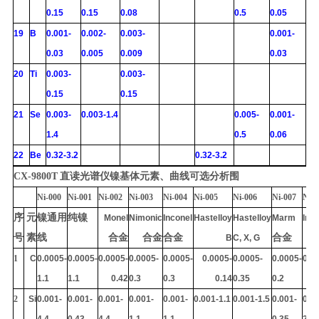
0.15
0.15
0.08
0.5
0.05
19
B
0.001-
0.002-
0.003-
0.001-
0.03
0.005
0.009
0.03
20
Ti
0.003-
0.003-
0.15
0.15
21
Se
0.003-
0.003-1.4
0.005-
0.001-
1.4
0.5
0.06
22
Be
0.32-3.2
0.32-3.2
CX-9800
T
直读光谱仪镍基体元素、曲线可选分析围
Ni-000
Ni-001
Ni-002
Ni-003
Ni-004
Ni-005
Ni-006
Ni-007
Ni-0
序
元
镍通用
纯镍
Monel
Nimonic
Inconel
Hastelloy
Hastelloy
Marm
Inc
号
素
线
合金
合金
合金
合金
B
C, X, G
1
C
0.0005-
0.0005-
0.0005-
0.0005-
0.0005-
0.0005-
0.0005-
0.0005-
0.0
1.1
1.1
0.42
0.3
0.3
0.14
0.35
0.2
2
Si
0.001-
0.001-
0.001-
0.001-
0.001-
0.001-1.1
0.001-1.5
0.001-
0.0
4.4
0.43
4.4
1.1
1.1
0.35
2.7