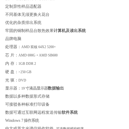
定制异性样品适配器
不同基体无须更换火花台
优化的杂质排出系统
牢固的铜制样品台散热效果
计算机及读出系统
品牌电脑
处理器：
AMD 双核 64X2 5200+
芯
片：
AMD 690G + AMD SB600
内
存：
1GB DDR 2
硬
盘：
>250 GB
光
驱：
DVD
显示器：
寸液晶显示器
数据输出
19
数据以多种数据形式存储
可接驳各种标准打印设备
数据可通过互联网远程发送传输
软件系统
Windows 7
操作系统
中文或英文光谱仪操作软件
可选数据维护程序