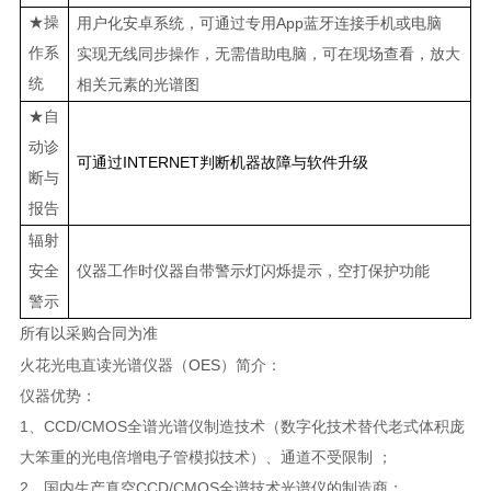
★操
App
用户化安卓系统，可通过专用
蓝牙连接手机或电脑
作系
实现无线同步操作，无需借助电脑，可在现场查看，放大
统
相关元素的光谱图
★自
动诊
INTERNET
可通过
判断机器故障与软件升级
断与
报告
辐射
安全
仪器工作时仪器自带警示灯闪烁提示，空打保护功能
警示
所有以采购合同为准
火花光电直读光谱仪器（
OES
）简介：
仪器优势：
1
、
CCD/CMOS
全谱光谱仪制造技术（数字化技术替代老式体积庞
大笨重的光电倍增电子管模拟技术）、通道不受限制 ；
2
、国内生产真空
CCD/CMOS
全谱技术光谱仪的制造商；