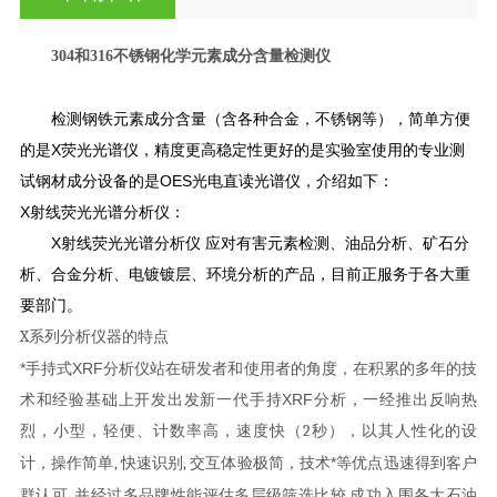
304和316不锈钢化学元素成分含量检测仪
检测钢铁元素成分含量（含各种合金，不锈钢等），简单方便
的是
X
荧光光谱仪，精度更高稳定性更好的是实验室使用的专业测
试钢材成分设备的是
OES
光电直读光谱仪，介绍如下：
X
射线荧光光谱分析仪：
X
射线荧光光谱分析仪
应对有害元素检测、油品分析、矿石分
析、合金分析、电镀镀层、环境分析的产品，目前正服务于各大重
要部门。
X
系列分析仪器的特点
*
手持式
XRF
分析仪站在研发者和使用者的角度，在积累的多年的技
术和经验基础上开发出发新一代手持
XRF
分析，一经推出反响热
烈，小型，轻便、计数率高，速度快（
2
秒），以其人性化的设
计，操作简单
,
快速识别
,
交互体验极简，技术*等优点迅速得到客户
群认可
,
并经过多品牌性能评估多层级筛选比较
,
成功入围各大石油