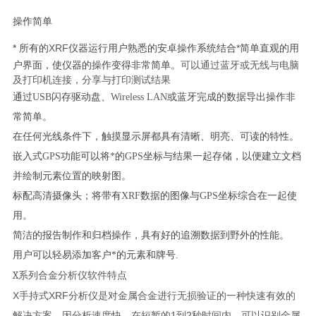
操作简单
*
所有的
XRF
仪器运行用户熟悉的安卓操作系统结合
*
简单直观的用
户界面，使仪器的操作变得非常简单。
可以通过蓝牙或无线与电脑
及打印机连接，分享与打印测试结果
通过
USB
闪存驱动盘、
Wireless LAN
或蓝牙完成的数据导出操作非
常简单。
在任何光线条件下，触摸显示屏都具有清晰、明亮、可读的特性。
嵌入式
GPS
功能可以将
*
的
GPS
坐标与结果一起存储，以便建立文档
并绘制元素位置的映射图。
标配高清摄像头；将带有
XRF
数据的图像与
GPS
坐标综合在一起使
用。
简洁的报告制作和归档操作，具有好的追溯数据到野外的性能。
用户可以轻易添加客户*的元素和牌号
.
X
系列合金分析仪软件特点
X
手持式
XRF
分析仪是对金属合金进行无损验证的一种快速有效的
解决方案，因分析速度快，在短暂的
1
到
2
秒时间内，可以识别金属