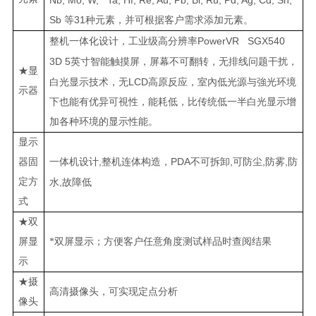
Sb
31
等
种元素，并可根据客户需求添加元素。
PowerVR SGX540
整机一体化设计，工业级高分辨率
3D 5
英寸智能触摸屏，屏幕不可翻转，无排线问题干扰，
★显
LCD
白光显示技术，无
高原反应，室內低光源与強光环境
示器
下也能有优异可視性，能耗低，比传统低一半白光显示增
加各种环境的显示性能。
显示
,
PDA
,
,
,
器固
一体机设计
整机连体构造，
不可拆卸
可防尘
防雾
防
定方
,
水
故障低
式
★双
屏显
*双屏显示；方便客户任意角度测试样品时查阅结果
示
★摄
高清摄像头，可实现定点分析
像头