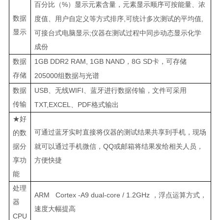
%
百分比（
）显示元素含量，元素显示顺序可按能量、浓
数据
,
,
度值、用户自定义等方式排序
可统计多次测试的平均值
显示
;
可接台式电脑显示
仪器在测试过程中同步动态显示化学
成份
1GB DDR2 RAM, 1GB NAND
8
G SD
数据
，
卡，可存储
存储
205000
组数据与光谱
USB
WIFI
数据
、无线
、蓝牙进行数据传输，文件可采用
传输
TXT,EXCEL
PDF
、
格式输出
★好
可通过蓝牙实时直接将仪器的测试结果共享到手机，现场
的数
QQ
据分
就可以通过手机微信，
或邮箱将结果发给相关人员，
享功
方便快捷
能
处理
ARM Cortex -A9 dual-core / 1.2GHz
，浮点运算方式，
器
速度大幅提高
CPU