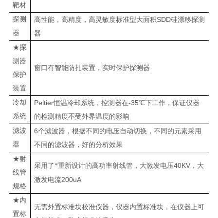
靶材
探测
SDD
高性能，高精度，高灵敏度标准型大面积
硅漂移探测
器
器
★探
测器
窗口有智能防扎装置，实时保护探测器
保护
装置
冷却
Peltier
-35
恒温冷却系统，控测器在
℃下工作，保证仪器
系统
的检测精度不受外界温度的影响
滤波
6
个滤波器，根据不同的电压自动切换，不同的元素采用
器
不同的滤波器，好的分析效果
★射
40KV
采用了*重新设计的高功率射线管，大激发电压
，大
线管
200uA
激发电流
规格
★内
无需外置标准块校准仪器，仪器内置标准块，在仪器上可
置标