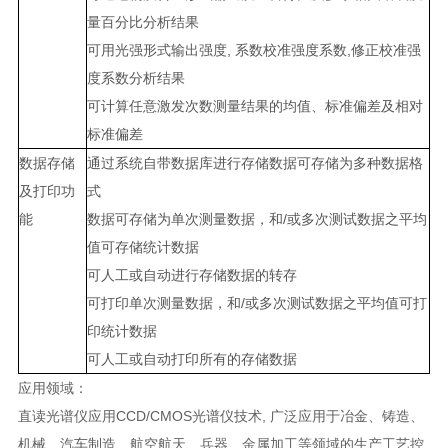
量百分比分析结果
可用光强形式输出强度
,
系数校准强度系数
,
修正校准强
度系数分析结果
可计算任意激发次数测量结果的均值、标准偏差及相对
标准偏差
数据存储
通过系统自带数据库进行存储数据可存储为多种数据格
及打印功
式
能
数据可存储为单次测量数据，和
/
或多次测试数据之平均
值可存储统计数据
可人工或自动进行存储数据的转存
可打印单次测量数据，和
/
或多次测试数据之平均值可打
印统计数据
可人工或自动打印所有的存储数据
应用领域：
直读光谱仪应用
CCD/CMOS
光谱仪技术
,
广泛应用于冶金、铸造、
机械、汽车制造、航空航天、兵器、金属加工等领域的生产工艺控