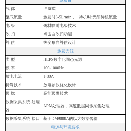
激发台
气
体
冲氩式
氩气流量
激发时
3-5L/min
， 待机时
:
无须待机流量
电
极
钨材喷射电极技术
吹
扫
点击自吹扫功能
补
偿
热变形自补偿设计
激发光源
类
型
HEPS
数字化固态光源
频
率
100-1000Hz
放电电流
1-80A
特殊技术
放电参数优化设计
预
燃
高能预燃技术
数据采集系统
-
处理
ARM
处理器，高速数据同步采集处理
器
数据采集系统
-
接口
基于
DM9000A
的以太数据传输
电源与环境要求