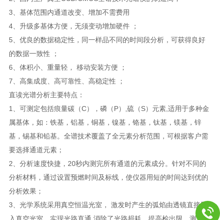
3
、基体范围内通道改变、增加不需费用
4
、升级多基体方便，无须变动增加硬件 ；
5
、优良的数据稳定性，同一样品不同的时间段分析，可获得良好
的数据一致性 ；
6
、体积小、重量轻， 移动安装方便 ；
7
、高集成度、高可靠性、高稳定性 ；
直读光谱分析主要特点：
1
、可测定包括痕量碳（
C
），磷（
P
）
,
硫（
S
）元素
,
适用于多种金
属基体，如：铁基，铝基，铜基，镍基，铬基，钛基，镁基，锌
基，锡基和铅基。全谱技术覆盖了全元素分析范围，可根据客户需
要选择通道元素；
2
、分析速度快捷，
20
秒内测完所有通道的元素成分。针对不同的
分析材料，通过设置预燃时间及标线，使仪器用短的时间达到优的
分析效果；
3
、光学系统采用真空恒温光室， 激发时产生的弧焰由透镜直接导
入真空光室，实现光路直通
,
消除了光路损耗，提高检出限，测定结