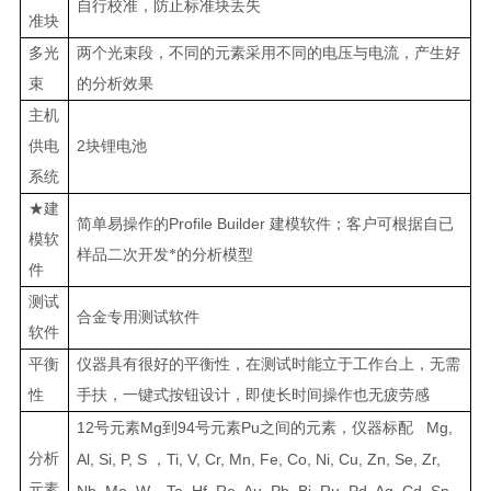
自行校准，防止标准块丢失
准块
多光
两个光束段，不同的元素采用不同的电压与电流，产生好
束
的分析效果
主机
2
供电
块锂电池
系统
★建
P
rofile Builder
简单易操作的
建模软件；客户可根据自已
模软
样品二次开发*的分析模型
件
测试
合金专用测试软件
软件
平衡
仪器具有很好的平衡性，在测试时能立于工作台上，无需
性
手扶，一键式按钮设计，即使长时间操作也无疲劳感
12
Mg
94
Pu
Mg,
号元素
到
号元素
之间的元素，仪器标配
分析
Al, Si, P, S
Ti, V, Cr, Mn, Fe, Co, Ni, Cu, Zn, Se, Zr,
，
元素
Nb, Mo, W, Ta, Hf, Re, Au, Pb, Bi, Ru, Pd, Ag, Cd, Sn,