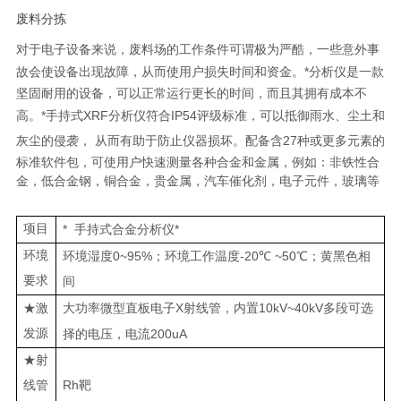
废料分拣
对于电子设备来说，废料场的工作条件可谓极为严酷，一些意外事
故会使设备出现故障，从而使用户损失时间和资金。
*
分析仪是一款
坚固耐用的设备，可以正常运行更长的时间，而且其拥有成本不
高。
*
手持式
XRF
分析仪符合
IP54
评级标准，可以抵御雨水、尘土和
灰尘的侵袭， 从而有助于防止仪器损坏。配备含
27
种或更多元素的
标准软件包，可使用户快速测量各种合金和金属，例如：非铁性合
金，低合金钢，铜合金，贵金属，汽车催化剂，电子元件，玻璃
等
项目
*
*
手持式合金分析仪
环境
0~95%
-20
~50
环境湿度
；环境工作温度
℃
℃；黄黑色相
要求
间
X
10kV~40kV
★激
大功率微型直板电子
射线管，内置
多段可选
发源
200uA
择的电压，电流
★射
Rh
线管
靶