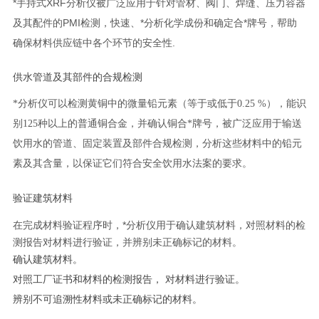
*
手持式
XRF
分析仪被广泛应用于针对管材、阀门、焊缝、压力容器
及其配件的
PMI
检测，快速、
*
分析化学成份和确定合
*
牌号，帮助
确保材料供应链中各个环节的安全性
.
供水管道及其部件的合规检测
*
分析仪可以检测黄铜中的微量铅元素（等于或低于
0.25 %
），能识
别
125
种以上的普通铜合金，并确认铜合
*
牌号，被广泛应用于输送
饮用水的管道、固定装置及部件合规检测，分析这些材料中的铅元
素及其含量，以保证它们符合安全饮用水法案的要求。
验证建筑材料
在完成材料验证程序时，
*
分析仪用于确认建筑材料，对照材料的检
测报告对材料进行验证，并辨别未正确标记的材料。
确认建筑材料。
对照工厂证书和材料的检测报告， 对材料进行验证。
辨别不可追溯性材料或未正确标记的材料。