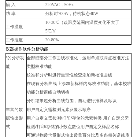
输
入
220VAC
，
50Hz
功
率
分析时
700W
，待机状态
40W
10-30
℃（该温度范围内温度变化不大于
工作温度
5
℃
/h
）
工作湿度
20-80%
仪器操作软件分析功能
*的分析功
全部或部分工作曲线标准化，运用单点或两点校准方法
能
类型校准功能
校准和分析时进行重现性检查添加新校准曲线
在现有分析曲线上添加新标样内标校准功能，基体校准
功能分析谱线自动切换
分析结果超分析曲线范围，自动进行推算及标识
丰富的数
用户自定义需检测元素及显示顺序
据输出形
用户自定义需检测
/
打印
/
存储的元素种类
用户自定义需
式
检测
/
打印
/
存储的小数点数位用户自定义样品名称
可通过物质含量形式输出质量百分比及多条相关谱线质