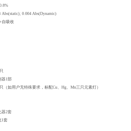
0.8%
3 Abs(static); 0.004 Abs(Dynamic)
+
自吸收
只
制器
1
部
只（如用户无特殊要求，标配
Cu
、
Hg
、
Mn
三只元素灯）
化器
2
套
统
1
套