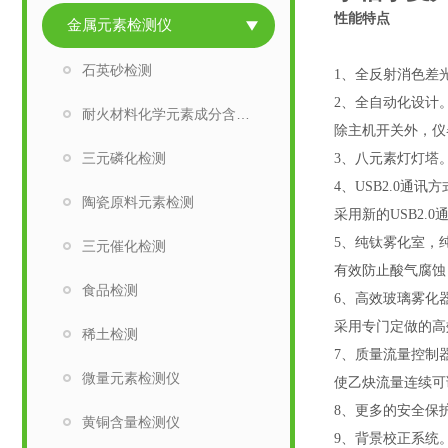
性能特点
金属元素检测仪
石英砂检测
1
、全反射消色差
2
、全自动化设计
耐火材料化学元素成分含量检测
除主机开关外，仪
三元磷化检测
3
、八元素灯灯塔
4
、
USB2.0
通讯方
陶瓷原料元素检测
采用新的
USB2.0
5
、纯钛雾化室，
三元催化检测
有效防止酸气腐蚀
食品检测
6
、高效玻璃雾化
采用专门定做的高
稀土检测
7
、质量流量控制
微量元素检测仪
使乙炔流量连续可
8
、更多的安全保
黄铜含量检测仪
9
、背景校正系统