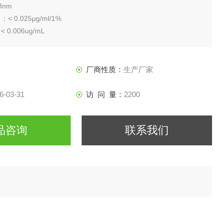
3nm
 0.025μg/ml/1%
0.006ug/mL
 0.8%
 Abs（static）; 0.004 Abs（Dynamic）
灯+自吸收
厂商性质：
生产厂家
6-03-31
访 问 量：
2200
品咨询
联系我们