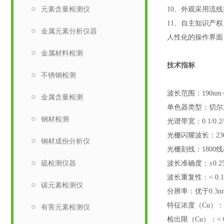
元素含量检测仪
10
、外观采用流线
11
、自主知识产权
金属元素分析仪器
人性化的操作界面
金属材料检测
技术指标
不锈钢检测
波长范围：
190nm
金属含量检测
单色器类型：切尔
钢材检测
光谱带宽：
0.1/0.2
光栅闪耀波长：
23
钢材成份分析仪
光栅刻线：
1800
线
硫检测仪器
波长准确度：
±0.2
波长重复性：
< 0.
碳元素检测仪
分辨率：优于
0.3n
特征浓度（
Cu
）：
有害元素检测仪
检出限（
Cu
）：
< 