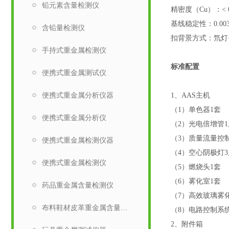
铅元素含量检测仪
精密度（
Cu
）：
< 
基线稳定性：
0.00
含铅量检测仪
扣背景方式：氘灯
手持式重金属检测仪
标准配置
便携式重金属测试仪
便携式重金属分析仪器
1
、
AAS
主机
（
1
）单色器
1
套
便携式重金属分析仪
（
2
）光电倍增管
1
（
3
）质量流量控
便携式重金属检测仪器
（
4
）空心阴极灯
3
便携式重金属检测仪
（
5
）燃烧头
1
套
（
6
）雾化室
1
套
药品重金属含量检测仪
（
7
）高效玻璃雾
布料鞋材皮革重金属含量检测仪
（
8
）电路控制系
2
、附件箱