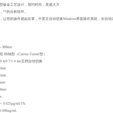
型钣金工艺设计，简约时尚，美观大方
，**的分析软件。
，让您的操作易如反掌，中英文自动切换
Windows
界面操作系统，全自动
～
900nm
尼
-
特纳型（
Czerny-Turner
型）
/0.4/0.7/1.4 nm
五档自动切换
0nm
/mm
5nm
10nm
m
< 0.025μg/ml/1%
0.006ug/mL