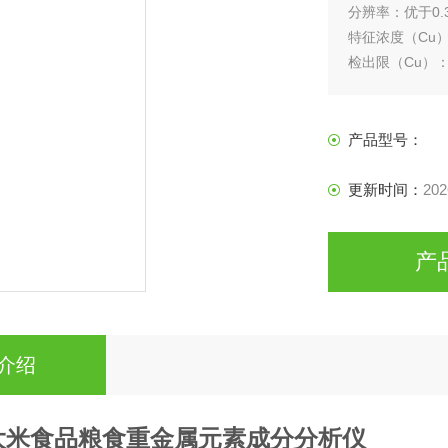
分辨率：优于0.
特征浓度（Cu）：<
检出限（Cu）：< 
精密度（Cu）：<
基线稳定性：0.003
扣背景方式：氘
产品型号：
更新时间：
202
产
介绍
大米食品粮食重金属元素成分分析仪