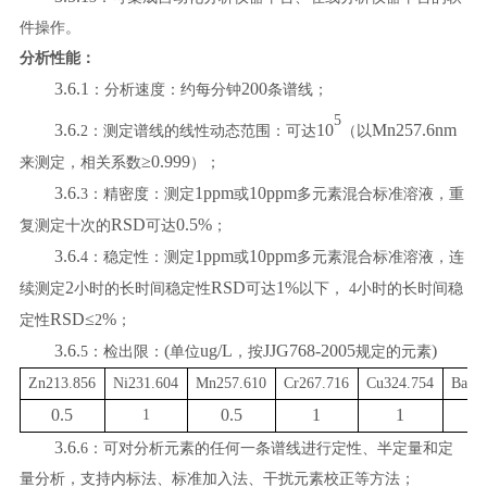
件操作。
分析性能：
3.6.1
200
：分析速度：约每分钟
条谱线；
5
3.6.
10
Mn257.6nm
2
：测定谱线的线性动态范围：可达
（以
≥0.999
来测定，相关系数
）；
3.6.
1ppm
10ppm
3
：精密度：测定
或
多元素混合标准溶液，重
RSD
0.5%
复测定十次的
可达
；
3.6.
1ppm
10ppm
4
：稳定性：测定
或
多元素混合标准溶液，连
2
RSD
1%
续测定
小时的长时间稳定性
可达
以下，
4
小时的长时间稳
RSD≤
%
定性
2
；
3.6.
(
ug/L
JJG768-2005
)
5
：检出限：
单位
，按
规定的元素
Zn213.856
Ni231.604
Mn257.610
Cr267.716
Cu324.754
Ba45
0.5
0.5
1
1
0
1
3.6.
6
：
可对分析元素的任何一条谱线进行定性、半定量和定
量分析，支持内标法、标准加入法、干扰元素校正等方法；