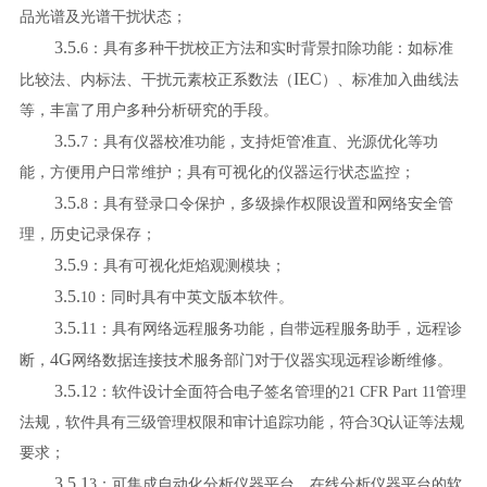
品光谱及光谱干扰状态；
3.5.
6
：
具有多种干扰校正方法和实时背景扣除功能：如标准
IEC
比较法、内标法、干扰元素校正系数法（
）、标准加入曲线法
等，丰富了用户多种分析研究的手段。
3.5.
7
：
具有仪器校准功能，支持炬管准直、光源优化等功
能，方便用户日常维护；具有
可视化的仪器运行状态监控；
3.5.
8
：
具有登录口令保护，多级操作权限设置和网络安全管
理，历史记录保存；
3.5.
9
：
具有可视化炬焰观测模块；
3.5.
10
：
同时具有中英文版本软件。
3.5.1
1
：具有网络远程服务功能，自带远程服务助手，远程诊
4G
断，
网络数据连接技术服务部门对于仪器实现远程诊断维修。
3.5.1
2
：
软件设计全面符合电子签名管理的
21 CFR Part 11
管理
法规，软件具有三级管理权限和审计追踪功能，符合
3Q
认证等法规
要求
；
3.5.1
3
：
可
集成自动化分析仪器平台、在线分析仪器平台的软