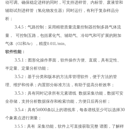
动可调。确保稳定进样的同时，可支持进样管、内标管、废液管和
辅助试剂进样管（氢化物发生器）同时运行，有利于复杂样品分
析
；
3.4.
5
：气路控制：
采用精密质量流量控制器控制多路气体流
量，
可控制五路，包括雾化气、辅助气、冷却气和可扩展的附加
气体（
O2
和
Ar
），精度
0.01L/min
。
软件性能：
3.5.1
：
图形化操作界面，软件操作方便、直观，具有定性、
半定量、定量分析功能；
3.5.
2
：
基于
分类和版本的方法库管理软件，
便于方法的管
理、维护和传承；内置部分标准方法，有助于提高分析效率；
3.5.
3
：
具有同时记录所有元素谱线
数据采集功能，数据可安
全存储，支持分析数据保存和检索功能
，
方便日后再分析；
3.5.
5
000
30
4
：具有
0
条以上的谱线库，每条谱线至少可以选择
个象素点进行测量；
3.5.5
：具有
采集功能，软件上可直接获取完整
谱图，了解样