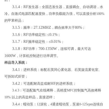
3.1.4
RF
：
发生器：全固态发生器，直接耦合、自动调谐，水
冷。
自激式电源匹配速度快，功率负载能力强，可以直接分析
100%
的甲苯样品
；
3.1.5
27.12MHZ
80%
：频率：
，耦合效率大于
；
3.1.6
RF
: ≤0.1%
：
功率稳定性
；
3.1.7
RF
≤0.01%
：
频率稳定性：
；
3.1.8
RF
700-1350W
：
功率：
，连续可调，最大可达
1600W
，计算机控制进行功率调节。
样品导入系统：
3.4.1
：进样系统：标配石英
同心
雾化器、
石英
旋流雾化室、
可拆卸式炬管；
3.4.2
HF
：可选配耐高盐或耐
的进样系统；
3.4.3
：可选配氩气在线稀释，高精度
MFC
控制氩气高效稀释
10%
以上的高盐样品，直接进样；
3.4.
4
：蠕动泵：
12滚轮，4通道蠕动泵，泵速0-125rpm连续自