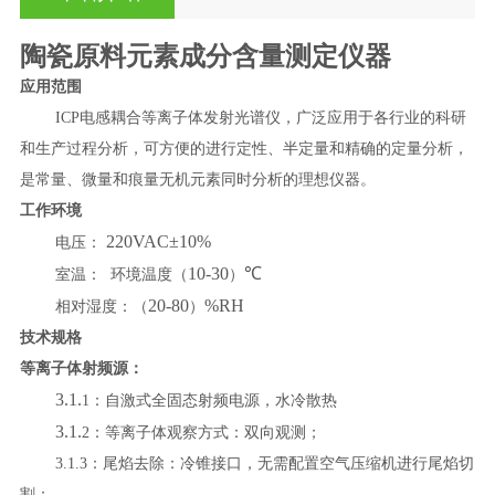
陶瓷原料元素成分含量测定仪器
应用范围
ICP
电感耦合等离子体发射光谱仪
，
广泛应用于各行业的科研
和生产过程分析，可方便的进行定性、半定量和精确的定量分析，
是常量、微量和痕量无机元素同时分析的理想仪器。
工作环境
220VAC±10%
电压：
10-30
℃
室温：
环境温度（
）
20-80
%RH
相对湿度：（
）
技术规格
等离子体射频源：
3.1.
1
：
自激式全固态射频电源，水冷散热
3.1.
2
：
等离子体观察方式
：双向观测
；
3.1.3
：
尾焰去除：冷锥接口，无需配置空气压缩机进行尾焰切
割
；