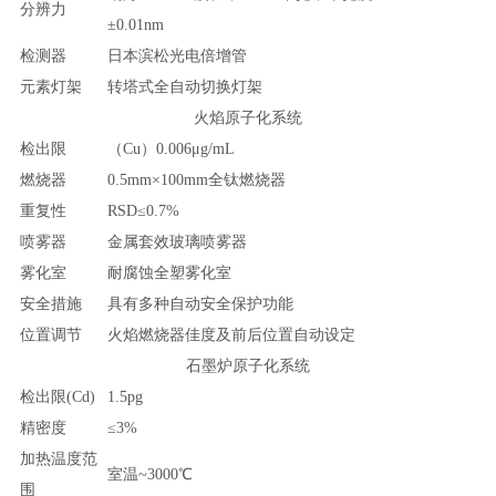
分辨力
±0.01nm
检测器
日本滨松光电倍增管
元素灯架
转塔式全自动切换灯架
火焰原子化系统
检出限
（Cu）0.006μg/mL
燃烧器
0.5mm×100mm全钛燃烧器
重复性
RSD≤0.7%
喷雾器
金属套效玻璃喷雾器
雾化室
耐腐蚀全塑雾化室
安全措施
具有多种自动安全保护功能
位置调节
火焰燃烧器佳度及前后位置自动设定
石墨炉原子化系统
检出限(Cd)
1.5pg
精密度
≤3%
加热温度范
室温~3000℃
围