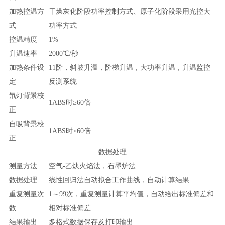
加热控温方
干燥灰化阶段功率控制方式、原子化阶段采用光控大
式
功率方式
控温精度
1%
升温速率
2000℃/秒
加热条件设
11阶，斜坡升温，阶梯升温，大功率升温，升温监控
定
反测系统
氘灯背景校
1ABS时≥60倍
正
自吸背景校
1ABS时≥60倍
正
数据处理
测量方法
空气-乙炔火焰法，石墨炉法
数据处理
线性回归法自动拟合工作曲线，自动计算结果
重复测量次
1～99次，重复测量计算平均值，自动给出标准偏差和
数
相对标准偏差
结果输出
多格式数据保存及打印输出