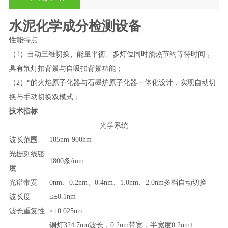
水泥化学成分检测设备
性能特点
（1）自动三维切换、能量平衡、多灯位同时预热节约等待时间，
具有氘灯扣背景与自吸扣背景功能；
（2）*的火焰原子化器与石墨炉原子化器一体化设计，实现自动切
换与手动切换双模式；
技术指标
光学系统
波长范围
185nm-900nm
光栅刻线密
1800条/mm
度
光谱带宽
0nm、0.2nm、0.4nm、1.0nm、2.0nm多档自动切换
波长度
≤±0.1nm
波长重复性
≤±0.025nm
铜灯324.7nm波长，0.2nm带宽，半宽度0.2nm±