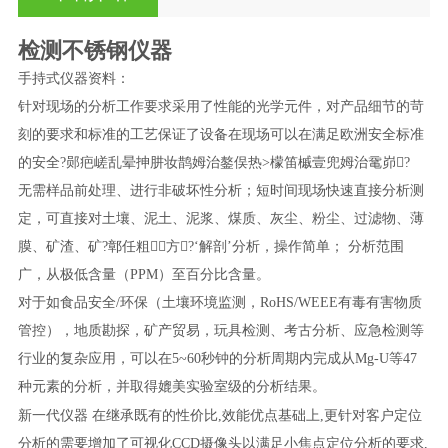
检测不锈钢仪器
手持式仪器资料：
针对现场的分析工作要求采用了性能的光学元件，对产品细节的苛
刻的要求和标准的工艺保证了设备在现场可以在满足欧洲安全标准
的安全?郧疤嵯乱晕抻肼妆鹊姆治鏊俣热>檬笛槭壹兜姆治鼋峁?
无需样品前处理、进行非破坏性分析；短时间现场快速直接分析测
定，可直接对土壤、泥土、泥浆、煤质、灰尘、粉尘、过滤物、薄
膜、矿渣、矿?鄣任粗方?‘解剖’分析，操作简单； 分析范围
广，从极低含量（PPM）至百分比含量。
对于如食品安全/环保（土壤环境监测，RoHS/WEEE有毒有害物质
管控），地质勘探，矿产贸易，玩具检测、考古分析、应急检测等
行业的复杂应用，可以在5~60秒钟的分析周期内完成从Mg-U等47
种元素的分析，并取得媲美实验室级的分析结果。
新一代
仪器
在继承既有的性价比,效能优点基础上,更针对客户定位
分析的需要增加了可视化CCD摄像头以满足小焦点定位分析的要求,