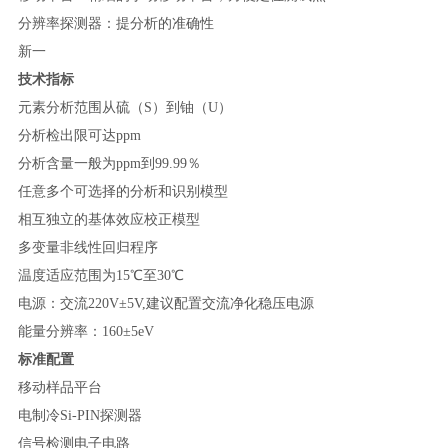
分辨率探测器：提分析的准确性
新一
技术指标
元素分析范围从硫（S）到铀（U）
分析检出限可达ppm
分析含量一般为ppm到99.99％
任意多个可选择的分析和识别模型
相互独立的基体效应校正模型
多变量非线性回归程序
温度适应范围为15℃至30℃
电源：交流220V±5V,建议配置交流净化稳压电源
能量分辨率：160±5eV
标准配置
移动样品平台
电制冷Si-PIN探测器
信号检测电子电路