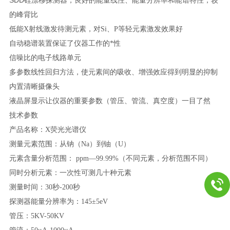
硅漂移探测器，良好的能量线性、能量分辨率和能谱特性，较
的峰背比
低能X射线激发待测元素，对Si、P等轻元素激发效果好
自动稳谱装置保证了仪器工作的*性
信噪比的电子线路单元
多参数线性回归方法，使元素间的吸收、增强效应得到明显的抑制
内置清晰摄像头
液晶屏显示让仪器的重要参数（管压、管流、真空度）一目了然
技术参数
产品名称：X荧光光谱仪
测量元素范围：从钠（Na）到铀（U）
元素含量分析范围： ppm—99.99%（不同元素，分析范围不同）
同时分析元素：一次性可测几十种元素
测量时间：30秒-200秒
探测器能量分辨率为：145±5eV
管压：5KV-50KV