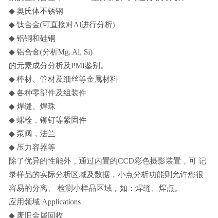
◆
奥氏体不锈钢
◆
钛合金(可直接对Al进行分析)
◆
铝铜和硅铜
◆
铝合金(分析Mg, Al, Si)
的元素成分分析及PMI鉴别。
◆
棒材、管材及细丝等金属材料
◆
各种零部件及组装件
◆
焊缝、焊珠
◆
螺栓，铆钉等紧固件
◆
泵阀，法兰
◆
压力容器等
除了优异的性能外，通过内置的CCD彩色摄影装置，可 记
录样品的实际分析区域及数据，小点分析功能则允许您很
容易的分离、 检测小样品区域，如：焊缝、焊点。
应用领域 Applications
◆
废旧金属回收