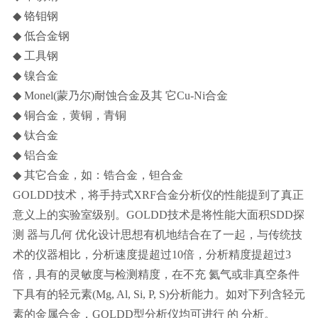
◆
铬钼钢
◆
低合金钢
◆
工具钢
◆
镍合金
◆ Monel(
蒙乃尔)耐蚀合金及其 它Cu-Ni合金
◆
铜合金，黄铜，青铜
◆
钛合金
◆
铝合金
◆
其它合金，如：锆合金，钽合金
GOLDD
技术，将手持式XRF合金分析仪的性能提到了真正
意义上的实验室级别。GOLDD技术是将性能大面积SDD探
测 器与几何 优化设计思想有机地结合在了一起，与传统技
术的仪器相比，分析速度提超过10倍，分析精度提超过3
倍，具有的灵敏度与检测精度，在不充 氦气或非真空条件
下具有的轻元素(Mg, Al, Si, P, S)分析能力。如对下列含轻元
素的金属合金，GOLDD型分析仪均可进行 的 分析。