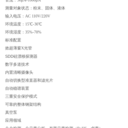
管流：50μA-1000μA
测量对象状态：粉末、固体、液体
输入电压：AC 110V/220V
环境温度：15℃-30℃
环境湿度：35%-70%
标准配置
效超薄窗X光管
SDD
硅漂移探测器
数字多道技术
内置清晰摄像头
自动切换型准直器和滤光片
自动稳谱装置
三重安全保护模式
可靠的整体钢架结构
真空泵
应用领域