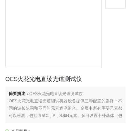
OES火花光电直读光谱测试仪
简要描述：
OES火花光电直读光谱测试仪
OES火花光电直读光谱测试机器设备提供三种配置的选择：不
同的波长范围和不同的元素程序组合。金属中所有重要元素都
可以检测，包括痕量C﹑P﹑S和N元素。多可设置十种基体（包
括铁基，铝基，铜基，镍基，钴基，钛基，镁基，锌基，锡基
和铅基）的几十所元素的工作曲线。涵盖了常见金属中的各种