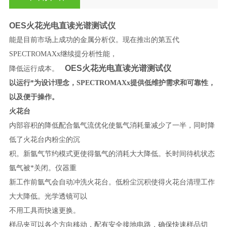
OES火花光电直读光谱测试仪
能是目前市场上成功的金属分析仪。现在推出的第五代
SPECTROMAXx继续提分析性能，
OES火花光电直读光谱测试仪
降低运行成本。
以运行*为设计理念，SPECTROMAXx提供低维护需求和可靠性，
以及便于操作。
火花台
内部容积的降低配合氩气流优化使氩气消耗量减少了一半，同时降
低了火花台内粉尘的沉
积。新氩气节约模式更使得氩气的消耗大大降低。长时间待机状态
氩气被*关闭。仪器重
新工作前氩气会自动冲洗火花台。低粉尘沉积使得火花台清理工作
大大降低。光学透镜可以
不用工具而快速更换。
样品夹可以各个方向移动，配有安全接地电路，确保快速样品切