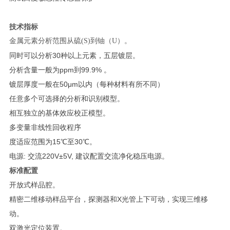
技术指标
金属
元素分析范围从硫(S)到铀（U）。
同时可以分析30种以上元素，五层镀层。
分析含量一般为ppm到99.9% 。
镀层厚度一般在50μm以内（每种材料有所不同）
任意多个可选择的分析和识别模型。
相互独立的基体效应校正模型。
多变量非线性回收程序
度适应范围为15℃至30℃。
电源: 交流220V±5V, 建议配置交流净化稳压电源。
标准配置
开放式样品腔。
精密二维移动样品平台，探测器和X光管上下可动，实现三维移
动。
双激光定位装置。