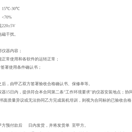
：
：
15
℃
-30
℃
：
<70%
流
220
±
5V
电磁干扰。
部仪器内容；
能正常使用和各软件的运转正常；
方签署使用条件确认书；
；
之后，由甲乙双方签署验收合格确认书、保修单等。
仪器
15
日内，提供符合本合同第二条
“工作环境要求"的仪器安装地点；
书面质量异议或无法协同乙方完成装机培训，则视为合同标的已验收合格
甲方预付款后
日内发货，并将发货单
至甲方。