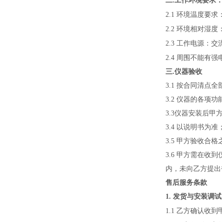
二
.
工作环境要求
2.1
环境温度要求
2.2
环境相对湿度
2.3
工作电源：交
2.4
周围不能有强
三
.
仪器验收
3.1
按合同清点全
3.2
仪器的各项功
3.3
仪器安装后甲
3.4
以说明书为准
3.5
甲方验收合格
3.6
甲方需在收到
内，未向乙方提出
售后服务条款
1.
发货与安装调试
1.1
乙方确认收到