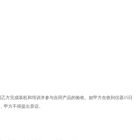
协同乙方完成装机和培训并参与合同产品的验收。如甲方在收到仪器
15
日
，甲方不得提出异议。