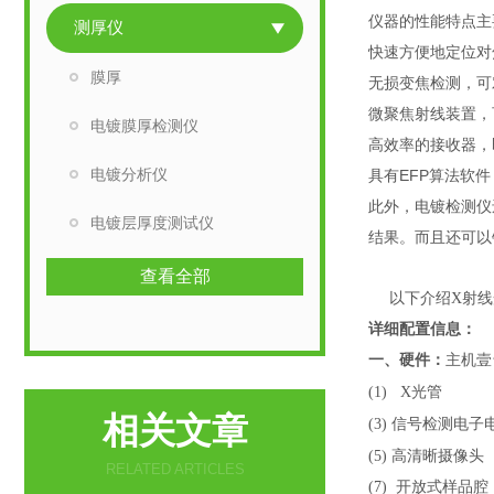
仪器的性能特点主
测厚仪
快速方便地定位对
膜厚
无损变焦检测，可
微聚焦射线装置，
电镀膜厚检测仪
高效率的接收器，
电镀分析仪
具有EFP算法软
此外，电镀检测仪
电镀层厚度测试仪
结果。而且还可以
查看全部
以下介绍
X射
详细配置信息：
一、硬件：
主机壹
(1) X
光管
相关文章
(3)
信号检测电子
(5)
高清晰摄像头
RELATED ARTICLES
(7)
开放式样品腔