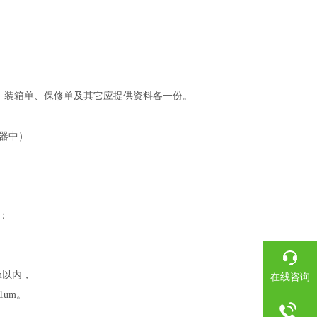
、装箱单、保修单及其它应提供资料各一份。
器中）
围：
um以内，
在线咨询
01um。