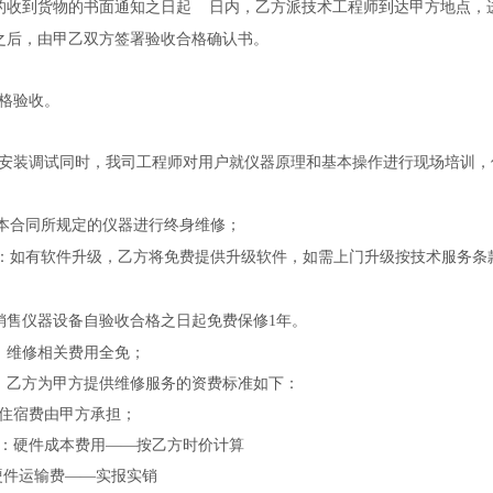
的收到货物的书面通知之日起
日内，乙方派技术工程师到达甲方地点，进
之后，由甲乙双方签署验收合格确认书。
格验收。
安装调试同时，我司工程师对用户就仪器原理和基本操作进行现场培训，
本合同所规定的仪器进行终身维修；
：如有软件升级，乙方将免费提供升级软件，如需上门升级按技术服务条
销售仪器设备自验收合格之日起免费保修
1
年。
，维修相关费用全免；
，乙方为甲方提供维修服务的资费标准如下：
住宿费由甲方承担；
：硬件成本费用
——按乙方时价计算
硬件运输费
——实报实销