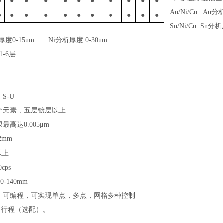
●
●
●
●
●
●
●
●
●
●
●
Au/Ni/Cu : A
●
●
●
●
●
●
●
●
●
●
●
Sn/Ni/Cu: Sn
r分析厚度0-15um Ni分析厚度:0-30um
1-6层
：
S-U
个元素，五层镀层以上
限最高达
0.005
μ
m
02mm
以上
0cps
：
0-140mm
，可编程，可实现单点，多点，网格多种控制
动行程（选配）。