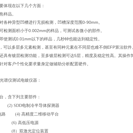
要体现在以下几个方面：
焦样品。
对各种异型凹槽进行无损检测，凹槽深度范围0-90mm。
可检测面积小于0.002mm的样品，可测试各微小的部件。
即使测试0.01mm以下的样品，几秒钟也能达到稳定性。
件，可以多层多元素检测，甚至有同种元素在不同层也难不倒EFP算法软件
还具有镀层检测功能，至多镀层检测可达5层，精度及稳定性高。其操作
针对客户个性化要求量身定做辅助分析配置硬件。
线光谱仪测试电镀仪器：
台，含下列主要部件：
(2)
SDD
电制冷半导体探测器
电路
(4)
高精度二维移动平台
(6)
高低压电源
(8
）双激光定位装置