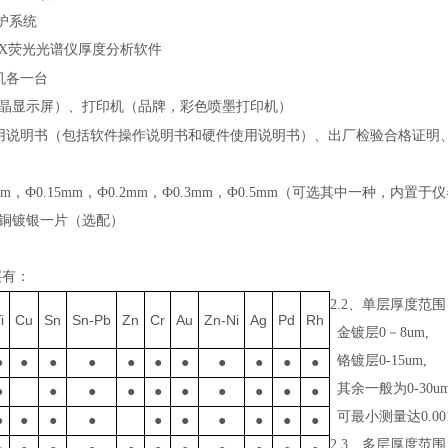
护系统
X荧光光谱仪厚度分析软件
机各一台
晶显示屏）、打印机（品牌，彩色喷墨打印机）
用说明书（包括软件操作说明书和硬件使用说明书）、出厂检验合格证明
mm
，
Ф
0.15mm
，
Ф
0.2mm
，
Ф
0.3mm
，
Ф
0.5mm
（可选其中一种，内置于仪
铜镀银一片（选配）
层有：
2.2、单层厚度范
i
Cu
Sn
Sn-Pb
Zn
Cr
Au
Zn-Ni
Ag
Pd
Rh
金镀层
0－8um,
铬镀层
0-15um,
●
●
●
●
●
●
●
●
●
●
●
其余一般为
0-30
●
●
●
●
●
●
●
●
●
●
可最小测量达
0.0
●
●
●
●
●
●
●
●
●
●
2.3、多层厚度范围