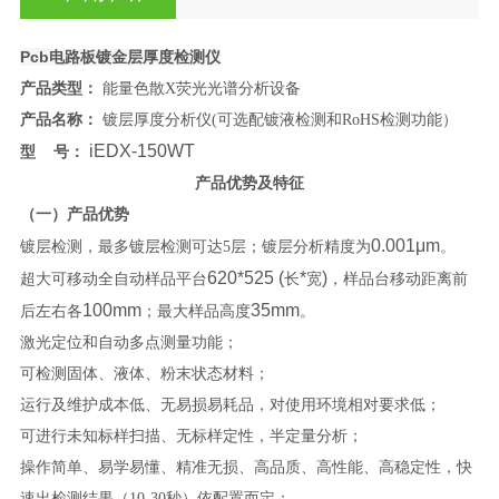
Pcb
电路板镀金层厚度检测仪
产品类型：
能量色散X荧光光谱分析设备
产品名称：
镀层厚度分析仪(可选配镀液检测和RoHS检测功能）
iEDX-
150W
T
型
号：
产品优势及特征
（一）产品优势
0.001μm
镀层检测，最多镀层检测可达
5层；镀层分析精度为
。
620*525
(
*
)
超大可移动全自动样品平台
长
宽
，样品台移动距离前
100mm
35mm
后左右各
；最大样品高度
。
激光定位和自动多点测量功能；
可检测固体、液体、粉末状态材料；
运行及维护成本低、无易损易耗品，对使用环境相对要求低；
可进行未知标样扫描、无标样定性，半定量分析；
操作简单、易学易懂、精准无损、高品质、高性能、高稳定性，快
速出检测结果（
10-30秒）依配置而定；