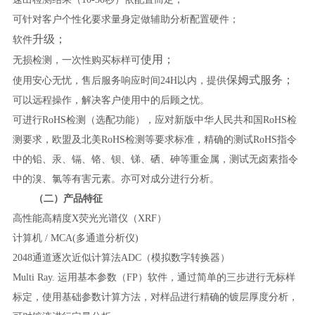
可针对客户个性化要求量身定做辅助分析配置硬件；
升级；
软件
使用；
无损检测，一次性购买标样可
保姆式服务；
使用安心无忧，售后服务响应时间
24H以内，提供
可以远程操作，解决客户使用中的后顾之忧。
可进行
RoHS检测（选配功能），应对新版中华人民共和国RoHS检
测要求，欧盟及北美RoHS检测等要求标准，精确的测试RoHS指令
中的铅、汞、镉、铬、钡、锑、硒、砷等重金属，测试无卤素指令
中的溴、氯等有害元素。亦可对成分进行分析。
（二）产品特征
高性能高精度
X荧光光谱仪（XRF）
计算机
/ MCA(多通道分析仪)
2048通道逐次近似计算法ADC（模拟数字转换器）
Multi Ray. 运用基本参数（FP）软件，通过简单的三步进行无标样
标定，使用基础参数计算方法，对样品进行精确的镀层厚度分析，