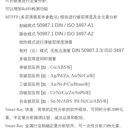
可对镀液进行定量分析。
可以增加
RoHS检测功能
MTFFP (多层薄膜基本参数法) 模块进行镀层厚度及全元素分析
50987.1 DIN / ISO 3497-A1
励磁模式
50987.1 DIN / ISO 3497-A2
吸收模式
线性模式进行薄镀层厚度测量
DIN 50987.3.3/ ISO 3497
相对（比）模式
无焦点测量
多镀层厚度同时测量
[
Cu/ABS
]
单镀层应用
如：
等
[
Ag/Pd/Zn, Au/Ni/Cu
]
双镀层应用
如：
等
[
Au/Ni-P/Cu/Brass
]
三镀层应用
如：
等
[
Cr/Ni/Cu/Zn/SnPb
]
四镀层应用
如：
等
[
Sn-Ni/ABS Pd-Ni/Cu/ABS
]
合金镀层应
如：
等
Smart-Ray. 快速、简单的定性分析的软件模块。可同时分析20种元
素。半定量分析频谱比较、减法运算和配给。
Smart-Ray. 金属行业精确定量分析软件。可一次性分析25种元素。