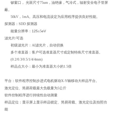
铍窗口，
光斑尺寸75um，油绝缘，气冷式，辐射安全电子管屏
蔽。
50kV，1mA。高压和电流设定为应用程序提供良好性能。
探测器：
SDD 探测器
125
eV
能量分辨率：
±
5
滤光片
/可选
初级滤光片：
Al滤光片，自动切换
多个准直器：客户可选准直器尺寸或定制特殊尺寸准直器。
(0.2/0.3/0.5/1/4/4mm)
样品点大小：最小为准直器大小的
1.5倍
平台：软件程序控制步进式电机驱动
X-Y轴移动大样品平台。
激光定位、简易荷载最大负载量为
5公斤
软件控制程序进行持续性自动测量
样品定位：显示屏上显示样品锁定、简易荷载、激光定位及拍照功
能