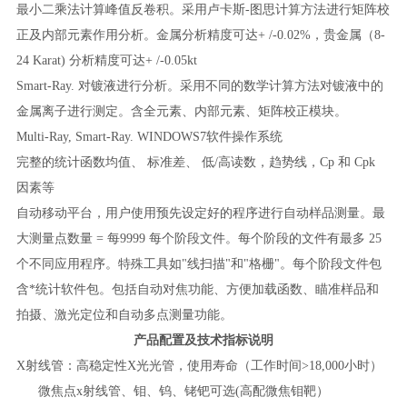
最小二乘法计算峰值反卷积。采用卢卡斯-图思计算方法进行矩阵校
正及内部元素作用分析。金属分析精度可达+ /-0.02%，贵金属（8-
24 Karat) 分析精度可达+ /-0.05kt
Smart-Ray. 对镀液进行分析。采用不同的数学计算方法对镀液中的
金属离子进行测定。含全元素、内部元素、矩阵校正模块。
Multi-Ray, Smart-Ray. WINDOWS7软件操作系统
完整的统计函数均值、
标准差、 低/高读数，趋势线，Cp 和 Cpk
因素等
自动移动平台，用户使用预先设定好的程序进行自动样品测量。最
大测量点数量
= 每9999 每个阶段文件。每个阶段的文件有最多 25
个不同应用程序。特殊工具如"线扫描"和"格栅"。每个阶段文件包
含*统计软件包。包括自动对焦功能、方便加载函数、瞄准样品和
拍摄、激光定位和自动多点测量功能。
产品配置及技术指标说明
X射线管：高稳定性X光光管，使用寿命（工作时间>18,000小时）
微焦点
x射线管、钼、钨、铑钯可选(高配微焦钼靶）