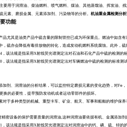
主要用于润滑油、柴油燃料、喷气燃料、煤油、其他蒸馏油、挥发油、残
机油重金属检测分析
硫元素、磨损金属、元素添加剂、污染物等的分析。
要功能
工产品尤其是油类产品中硫含量的限制管控已成为环保重点。燃油中如含
程中，硫亦会降低有毒排放物的转化，造成发动机燃料系统腐蚀。此外，
D4294，该法规是指采用X射线荧光谱测定法对石油和石化产品中硫的检测的标准
D7220，该法规是指采用X射线荧光谱测定法对车辆燃油中硫的检测的标准测试方法
e
、添加剂、润滑油的分析结果，可以监控特定磨损元素的变化趋势，对F
，
更换的必要性，提早预防发动机或者运动零部件的损坏。
元素对于多种类型的机械、重型卡车、矿业、航天、军事和船舶的维护保
对精密设备的保护需要质量的润滑油,这种润滑油要依据有机、金属添加剂
D6481，该法规是指采用X射线荧光谱测定法对润滑油中的钙、磷、硫、锌