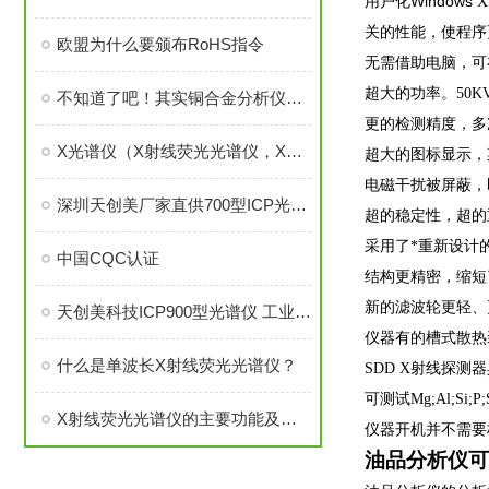
Windows
用户化
关的性能，使程序
欧盟为什么要颁布RoHS指令
无需借助电脑，可
超大的功率。50K
不知道了吧！其实铜合金分析仪的使用方法很简单
更的检测精度，多
X光谱仪（X射线荧光光谱仪，XRF）测试电镀层厚度的原理讲解
超大的图标显示，
电磁干扰被屏蔽，
深圳天创美厂家直供700型ICP光谱仪 高纯石英砂元素检测优选 全国上门安装
超的稳定性，超的
采用了*重新设计
中国CQC认证
结构更精密，缩短
新的滤波轮更轻、
天创美科技ICP900型光谱仪 工业石英砂元素含量检测仪
仪器有的槽式散热
什么是单波长X射线荧光光谱仪？
SDD X射线探测器
可测试Mg;Al;Si
X射线荧光光谱仪的主要功能及应用范围介绍
仪器开机并不需要
油品分析仪可