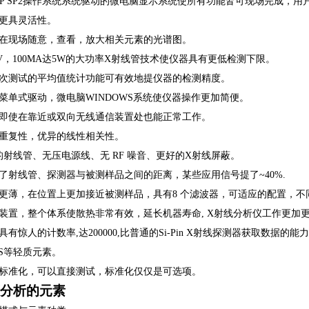
XP SP2操作系统系统驱动的微电脑显示系统使所有功能皆可现场完成，用
更具灵活性。
在现场随意，查看，放大相关元素的光谱图。
V，100MA达5W的大功率X射线管技术使仪器具有更低检测下限。
次测试的平均值统计功能可有效地提仪器的检测精度。
菜单式驱动，微电脑WINDOWS系统使仪器操作更加简便。
即使在靠近或双向无线通信装置处也能正常工作。
重复性，优异的线性相关性。
的射线管、无压电源线、无 RF 噪音、更好的X射线屏蔽。
了射线管、探测器与被测样品之间的距离，某些应用信号提了~40%.
更薄，在位置上更加接近被测样品，具有8 个滤波器，可适应的配置，
装置，整个体系使散热非常有效，延长机器寿命, X射线分析仪工作更加
具有惊人的计数率,达200000,比普通的Si-Pin X射线探测器获取数据的能力
;P;S等轻质元素。
标准化，可以直接测试，标准化仅仅是可选项。
分析
的
元素