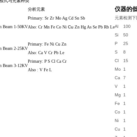
模式与元素种类
仪器的
分析元素
元素
检测下
P
rimary: Sr Zr Mo Ag Cd Sn Sb
Al
100
 in Beam 1-50KV
Cu
Also: Cr Mn Fe Co Ni
Zn Hg As Se Pb Rb Le
Si
50
P
25
Primary: Fe Ni Cu Zn
 in Beam 2-25KV
S
8
Also: Ca V Cr Pb Le
Cl
15
Primary: P S Cl Ca Cr
 in Beam 3-12KV
Mo
1
Also : V Fe L
Ca
7
V
1
Mg
1
Fe
1
Co
1
Ni
1
Cu
1