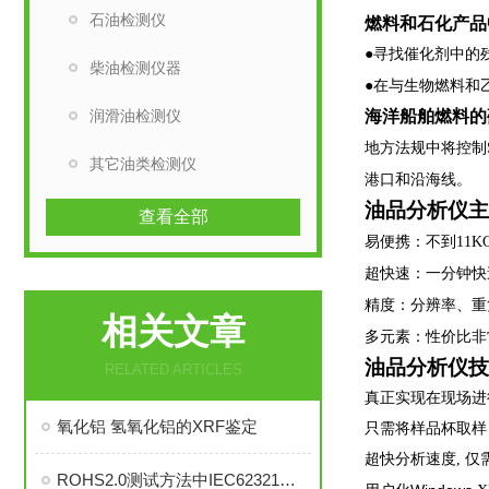
石油检测仪
燃料和石化产品
●寻找催化剂中的
柴油检测仪器
●在与生物燃料
润滑油检测仪
海洋船舶燃料的
地方法规中将控制
其它油类检测仪
港口和沿海线。
油品
分析仪
主
查看全部
易便携：不到11K
超快速：一分钟快
精度：分辨率、重
相关文章
多元素：性价比非
油品
分析仪技
RELATED ARTICLES
真正实现在现场进
氧化铝 氢氧化铝的XRF鉴定
只需将样品杯取样
超快分析速度, 
ROHS2.0测试方法中IEC62321系列标准是什么