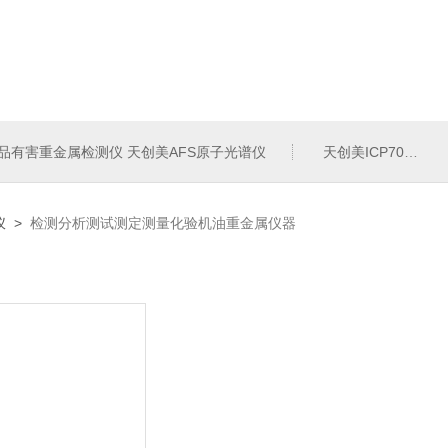
品有害重金属检测仪 天创美AFS原子光谱仪
天创美ICP700T电镀液中金属元素含量检测仪
仪
>
检测分析测试测定测量化验机油重金属仪器