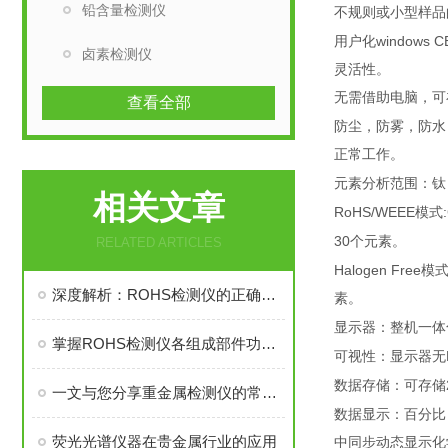
铅含量检测仪
不规则或小型样品
windows C
用户化
卤素检测仪
灵活性。
无需借助电脑，可
查看全部
防尘，防雾，防水
正常工作。
元素分析范围：钛
相关文章
RoHS/WEEE
模式
30
个元素。
RELATED ARTICLES
Halogen Free
模
深度解析：ROHS检测仪的正确操作方法全攻略
素。
显示器：整机一体
掌握ROHS检测仪各组成部件功能特点有助于提升操作效率与数据可靠性
可视性：显示器无
数据存储：可存储
一文与您分享重金属检测仪的常见问题相应解决方法
数据显示：百分比
荧光光谱仪器在贵金属行业的应用
中同步动态显示化