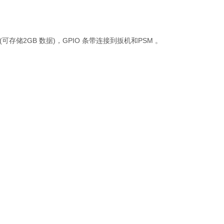
(
2GB
)
GPIO
PSM
可存储
数据
，
条带连接到扳机和
。