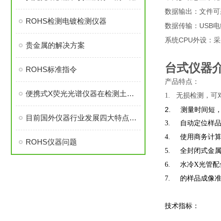
数据输出：文件可
ROHS检测电镀检测仪器
USB
数据传输：
电
CPU
系统
外设：采
贵金属的解决方案
台式仪器
ROHS标准指令
产品特点：
便携式X荧光光谱仪器在检测土壤中金属的鉴定方法
1. 无损检测，
2. 测量时间短
目前国外仪器行业发展四大特点分析
3. 自动定位样
4. 使用商务计
ROHS仪器问题
5. 全封闭式金
6. 水冷X光管
7. 的样品成像
技术指标：