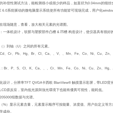
0.04mm
的补偿性测试方法，能检测很小或很少的样品，如直径为
的细丝
E 6.0
windo
系统驱动的微电脑显示系统使所有功能皆可现场完成，用户化
在现场随意，查看，放大相关元素的光谱图。
&
：一体机设计，软胶与塑胶部件凸槽
凹槽
构造设计，使仪器具有很好
U
（）到铀（
）之间的所有元素。
:Cd
Cr
Pb
Hg
Br
Cl
Ca
V
Mn
Fe
Co
Ni
Cu
Zn
、
、
、
、
、
、
、、
、、
、
、
、
、
、
、
Br
P
S
Cl
K
Ca
Cr
Mn
Fe
Co
Ni
Cu
Zn
Hg
式：
、
、
、
、
、
、、、
、
、
、
、
、
、
、
、
TFT QVGA
BlanView®
LED
化设计，分辨率
卡西欧
触摸显示彩屏，带
背
LCD
原反应，室內低光源與強光環境下也能有優異可視性，能耗低。
205000
组数据与光谱。
%
（
）显示元素含量，元素显示顺序可按能量、浓度值、用户自定义等方
学成份。