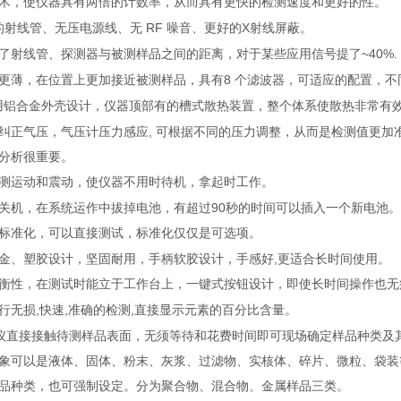
术，使仪器具有两倍的计数率，从而具有更快的检测速度和更好的性。
RF
X
的射线管、无压电源线、无
噪音、更好的
射线屏蔽。
~40%.
了射线管、探测器与被测样品之间的距离，对于某些应用信号提了
8
更薄，在位置上更加接近被测样品，具有
个滤波器，可适应的配置，不
用铝合金外壳设计，仪器顶部有的槽式散热装置，整个体系使散热非常有
,
纠正气压，气压计压力感应
可根据不同的压力调整，从而是检测值更加
分析很重要。
测运动和震动，使仪器不用时待机，拿起时工作。
90
关机，在系统运作中拔掉电池，有超过
秒的时间可以插入一个新电池。
标准化，可以直接测试，标准化仅仅是可选项。
,
金、塑胶设计，坚固耐用，手柄软胶设计，手感好
更适合长时间使用。
衡性，在测试时能立于工作台上，一键式按钮设计，即使长时间操作也无
,
,
,
行无损
快速
准确的检测
直接显示元素的百分比含量。
仪直接接触待测样品表面，无须等待和花费时间即可现场确定样品种类及
象可以是液体、固体、粉末、灰浆、过滤物、实核体、碎片、微粒、袋装
品种类，也可强制设定。分为聚合物、混合物、金属样品三类。