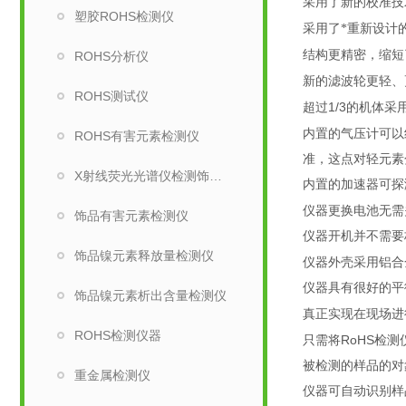
采用了新的校准技
塑胶ROHS检测仪
采用了*重新设计
结构更精密，缩短
ROHS分析仪
新的滤波轮更轻、
ROHS测试仪
1/3
超过
的机体采
内置的气压计可以
ROHS有害元素检测仪
准，这点对轻元素
X射线荧光光谱仪检测饰品有害元素仪器
内置的加速器可探
仪器更换电池无需
饰品有害元素检测仪
仪器开机并不需要
饰品镍元素释放量检测仪
仪器外壳采用铝合
仪器具有很好的平
饰品镍元素析出含量检测仪
真正实现在现场进
ROHS检测仪器
RoHS
只需将
检测
被检测的样品的对
重金属检测仪
仪器可自动识别样