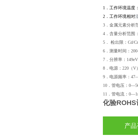
1
．工作环境温度：
2
．工作环境相对
3
．
金属
元素分析范
4
．含量分析范围：2p
5
． 检出限：Cd/Cr/H
6
．测量时间：20
7
．分辨率：149eV 
8
．电源：2
2
0（V
9
．电源频率：47—
1
0
．管电压：0—50
1
1
．管电流：0—1
化验ROHS
产品