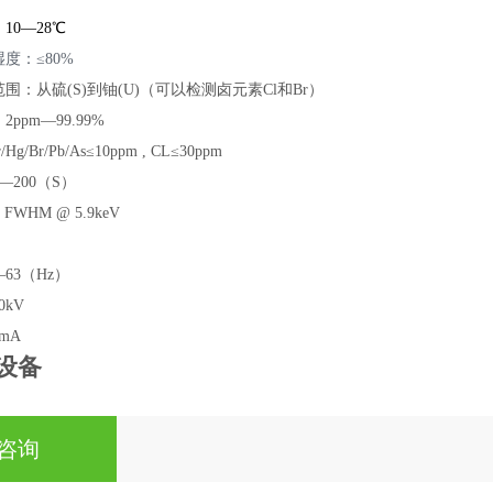
10—28℃
湿度：≤80%
围：从硫(S)到铀(U)（可以检测卤元素Cl和Br）
pm—99.99%
g/Br/Pb/As≤10ppm , CL≤30ppm
0—
2
00（S）
FWHM @ 5.9keV
）
63（Hz）
kV
mA
设备
咨询