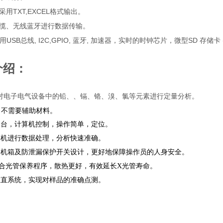
TXT,EXCEL
采用
格式输出。
缆、无线蓝牙进行数据传输。
USB
, I2C,GPIO,
,
SD
用
总线
蓝牙
加速器，实时的时钟芯片，微型
存储卡
介绍：
可对电子电气设备中的铅、、镉、铬、溴、氯等元素进行定量分析。
，不需要辅助材料。
品台，计算机控制，操作简单，定位。
算机进行数据处理，分析快速准确。
属机箱及防泄漏保护开关设计，更好地保障操作员的人身安全。
配合光管保养程序，散热更好，有效延长X光管寿命。
准直系统，实现对样品的准确点测。