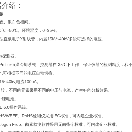
器介绍：
器
色、银白色相间。
0
~50
0~95%
℃
℃。环境湿度：
。
X
15kV~40kV
型直板电子
射线管，内置
多段可选择的电压。
in
探测器。
Peltier
-35
恒温冷却系统，控测器在
℃下工作，保证仪器的检测精度，和
,
个
可根据不同的电压自动切换。
15~40kv,
100uA
电流
。
束段，不同的元素采用不同的电压与电流，产生好的分析效果。
个锂电池。
E 6.0
操作系统。
HS/WEEE
RoHS
IEC
。
检测仪采用
标准，可内建企业标准。
logen Free
。卤素检测软件采用无卤指令标准，可内建企业标准。