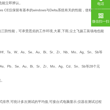
也能立即辨认。
电话
ws CE
windows
Delta
仅保留有基本的
与
系统有关的性能，使程序更具
0755-1
微信扫一扫
,
,
,
的三防性能，可承受恶劣的工作环境
大雾
下雨
尘土飞扬工装场地也能
Hf
Ta
W
As
Se
Au
Bi
Sr
Zr
Nb
Mo
Ag
Sn
Sb
、
、
、
、
、
、
、
、
、
、
、
、
、
等
As
Pb
Se
Au
Bi
Sr
Zr
Mo
Ag
Cd
Sn
Sb
28
、
、
、
、
、
、
、
、
、
、
、
等
个元
光。
,
,
;
式排序
可统计多次测试的平均值
可接台式电脑显示
仪器在测试过程