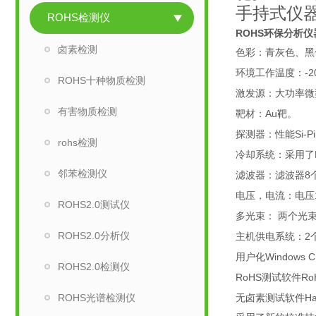
手持式仪
ROHS检测仪
ROHS环保分析仪
卤素检测
色彩：青灰色、黑
-2
环境工作温度：
ROHS十种物质检测
激发源：大功率微
有害物质检测
Au
靶材：
靶。
Si-P
探测器：性能
rohs检测
冷却系统：采用了
邻苯检测仪
8
滤波器：滤波器
电压，电流：电压
ROHS2.0测试仪
多光束：
两个光
ROHS2.0分析仪
2
主机供电系统：
Windows C
用户化
ROHS2.0检测仪
RoHS
Ro
测试软件
ROHS光谱检测仪
Ha
无卤素测试软件