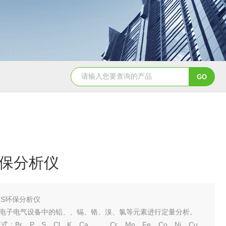
天创美EDX1800电镀镀层厚度检测仪
环保分析仪
HS环保分析仪
电子电气设备中的铅、、镉、铬、溴、氯等元素进行定量分析。
ree模式：Br、P、S、Cl、K、Ca、、、Cr、Mn、Fe、Co、Ni、Cu、