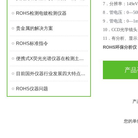
7
．分辨率：149eV 
8．管电压：0—50
ROHS检测电镀检测仪器
9．管电流：0—1
贵金属的解决方案
1
0
．CCD光学镜头
1
1
．有分析、显示
ROHS标准指令
ROHS环保分析仪
便携式X荧光光谱仪器在检测土壤中金属的鉴定方法
产品
目前国外仪器行业发展四大特点分析
ROHS仪器问题
产
您的单