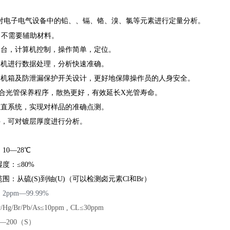
可对电子电气设备中的铅、、镉、铬、溴、氯等元素进行定量分析。
，不需要辅助材料。
品台，计算机控制，操作简单，定位。
算机进行数据处理，分析快速准确。
属机箱及防泄漏保护开关设计，更好地保障操作员的人身安全。
配合光管保养程序，散热更好，有效延长X光管寿命。
准直系统，实现对样品的准确点测。
件，可对镀层厚度进行分析。
10—28℃
度：≤80%
围：从硫(S)到铀(U)（可以检测卤元素Cl和Br）
：
2ppm—99.99%
g/Br/Pb/As≤10ppm , CL≤30ppm
0—
2
00（S）