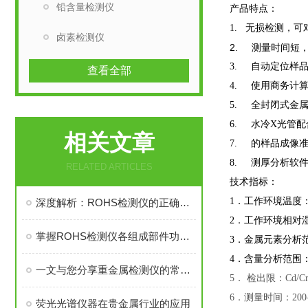
铅含量检测仪
产品特点：
1. 无损检测，
卤素检测仪
2. 测量时间短
3. 自动定位样
查看全部
4. 使用商务计
5. 全封闭式金
6. 水冷X光管
相关文章
7. 的样品成像
8. 测厚分析软
RELATED ARTICLES
技术指标：
1
．工作环境温度：
深度解析：ROHS检测仪的正确操作方法全攻略
2
．工作环境相对湿
掌握ROHS检测仪各组成部件功能特点有助于提升操作效率与数据可靠性
3
．
金属
元素分析范
4
．含量分析范围
一文与您分享重金属检测仪的常见问题相应解决方法
5
． 检出限：Cd/Cr/H
6
．测量时间：20
荧光光谱仪器在贵金属行业的应用