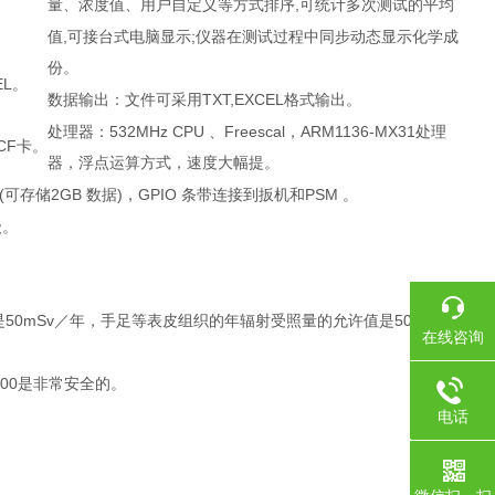
,
量、浓度值、用户自定义等方式排序
可统计多次测试的平均
,
;
值
可接台式电脑显示
仪器在测试过程中同步动态显示化学成
份。
EL。
TXT,EXCEL
数据输出：文件可采用
格式输出。
532MHz CPU
Freescal
ARM1136-MX31
处理器：
、
，
处理
CF卡。
器，浮点运算方式，速度大幅提。
(
2GB
)
GPIO
PSM
可存储
数据
，
条带连接到扳机和
。
级。
50mSv
50Rem/
是
／年，手足等表皮组织的年辐射受照量的允许值是
在线咨询
00
是非常安全的。
电话
0755-1