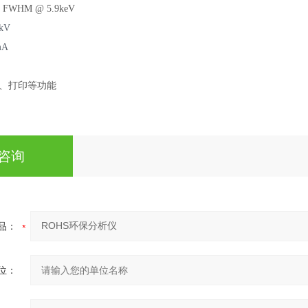
FWHM @ 5.9keV
kV
mA
、打印等功能
咨询
品：
位：