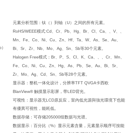
U
元素分析范围：钛（）到铀（
）之间的所有元素。
RoHS/WEEE
:Cd
Cr
Pb
Hg
Br
Cl
Ca
V
模式
、
、
、
、
、
、
、、
、、
Mn
Fe
Co
Ni
Cu
Zn
Hf
Ta
W
As
Se
Au
、
、
、
、
、
、
、
、
、
、
、
、
b）
Bi
Sr
Zr
Nb
Mo
Ag
Sn
Sb
30
、
、
、
、
、
、
、
等
个元素。
Halogen Free
Br
P
S
Cl
K
Ca
Cr
Mn
模式：
、
、
、
、
、
、、、
、
、
Fe
Co
Ni
Cu
Zn
Hg
As
Pb
Se
Au
Bi
Sr
、
、
、
、
、
、
、
、
、
、
、
、
Zr
Mo
Ag
Cd
Sn
Sb
28
、
、
、
、
、
等
个元素。
TFT QVGA
显示器：整机一体化设计，分辨率
卡西欧
BlanView®
LED
触摸显示彩屏，带
背光。
LCD
可视性：显示器无
原反应，室內低光源與強光環境下也能
有優異可視性，能耗低。
205000
数据存储：可存储
组数据与光谱。
%
数据显示：百分比（
）显示元素含量，元素显示顺序可按能