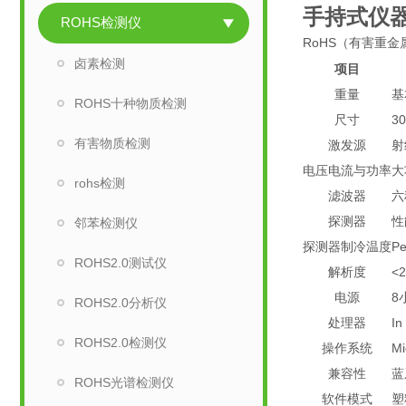
手持式仪
ROHS检测仪
RoHS
（有害重金
卤素检测
项目
重量
基
ROHS十种物质检测
尺寸
3
有害物质检测
激发源
射
电压电流与功率
大
rohs检测
滤波器
六
探测器
性
邻苯检测仪
探测器制冷温度
P
ROHS2.0测试仪
解析度
<2
电源
8
ROHS2.0分析仪
处理器
I
ROHS2.0检测仪
操作系统
M
兼容性
蓝
ROHS光谱检测仪
软件模式
塑