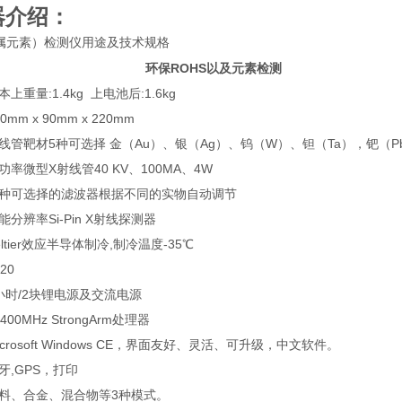
器介绍：
检测仪用途及技术规格
属元素）
环保ROHS以及元素检测
本上重量:1.4kg 上电池后:1.6kg
00mm x 90mm x 220mm
线管靶材5种可选择
金（Au）、银（Ag）、钨（W）、钽（Ta），钯（P
功率微型X射线管40 KV、100MA、4W
种可选择的滤波器根据不同的实物自动调节
能分辨率Si-Pin X射线探测器
eltier效应半导体制冷,制冷温度-35℃
20
小时/2块锂电源及交流电源
n 400MHz StrongArm处理器
icrosoft Windows CE，界面友好、灵活、可升级，中文软件。
牙,GPS，打印
料、合金、混合物等3种模式。