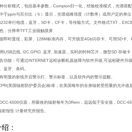
种分析模式，包括基本参数，Compton归一化，经验校准模式，光谱搭配
中于ppm与百分比（％）显示，光谱或峰强度（计数率）或用户定的单位
S232串行电缆，蓝牙，SD卡，CF卡，等传输方式。文件格式TXT，EXC
色，分辨率TFT工业级触摸屏
据即时显现，彩屏、128M标准内存，可升级至4Gb闪存卡、可用SD卡、
USB
, I2C,GPIO,
,
SD
用
总线
蓝牙
加速器，实时的时钟芯片，微型
存储卡
INTERNET
,
告功能：可通过
远程诊断机器故障与软件升级
可远程硬件升
、蓝牙、条码。
有明显的射线开启警示灯、警示标签，以及软件内的警示提醒。
CPR(
)
美国辐射防护委员会
标准，在美国每年的全身辐射受照量的允许值
DCC-6500
3Rem
DCC-65
仪器，所吸收的辐射每年为
，远远低于安全值，
.
辐射报告
计量研究所报告。
介绍：