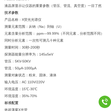
液晶屏显示让仪器的重要参数（管压、管流、真空度）一目了然
技术参数
产品名称：X荧光光谱仪
测量元素范围：从钠（Na）到铀（U）
元素含量分析范围： ppm—99.99%（不同元素，分析范围不同）
同时分析元素：一次性可测几十种元素
测量时间：30秒-200秒
探测器能量分辨率为：145±5eV
管压：5KV-50KV
管流：50μA-1000μA
测量对象状态：粉末、固体、液体
输入电压：AC 110V/220V
环境温度：15℃-30℃
环境湿度：35%-70%
标准配置
效超薄窗X光管