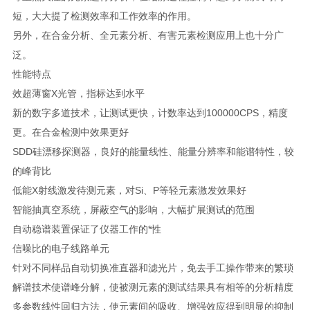
短，大大提了检测效率和工作效率的作用。
另外，在合金分析、全元素分析、有害元素检测应用上也十分广
泛。
性能特点
效超薄窗X光管，指标达到水平
新的数字多道技术，让测试更快，计数率达到100000CPS，精度
更。在合金检测中效果更好
SDD硅漂移探测器，良好的能量线性、能量分辨率和能谱特性，较
的峰背比
低能X射线激发待测元素，对Si、P等轻元素激发效果好
智能抽真空系统，屏蔽空气的影响，大幅扩展测试的范围
自动稳谱装置保证了仪器工作的*性
信噪比的电子线路单元
针对不同样品自动切换准直器和滤光片，免去手工操作带来的繁琐
解谱技术使谱峰分解，使被测元素的测试结果具有相等的分析精度
多参数线性回归方法，使元素间的吸收、增强效应得到明显的抑制