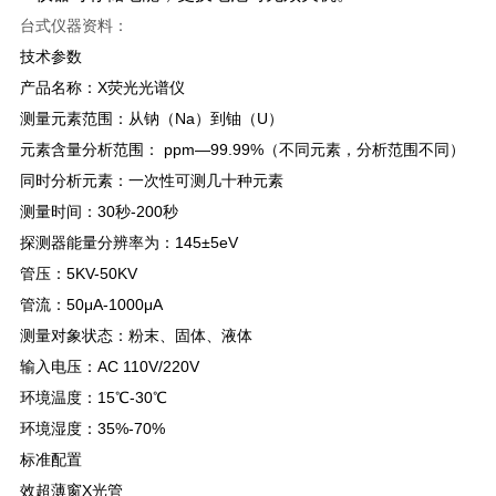
台式仪器资料：
技术参数
产品名称：X荧光光谱仪
测量元素范围：从钠（Na）到铀（U）
元素含量分析范围： ppm—99.99%（不同元素，分析范围不同）
同时分析元素：一次性可测几十种元素
测量时间：30秒-200秒
探测器能量分辨率为：145±5eV
管压：5KV-50KV
管流：50μA-1000μA
测量对象状态：粉末、固体、液体
输入电压：AC 110V/220V
环境温度：15℃-30℃
环境湿度：35%-70%
标准配置
效超薄窗X光管