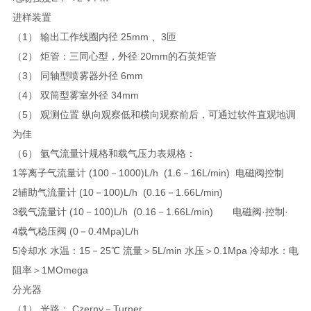
进样装置
（1） 输出工作线圈内径 25mm 、3匝
（2） 炬管：三同心型，外径 20mm的石英炬管
（3） 同轴型喷雾器外径 6mm
（4） 双筒型雾室外径 34mm
（5） 观测位置 纵向观察低和横向观察前后，可通过软件直观地调
为佳
（6） 氩气流量计规格和载气压力表规格：
1
等离子气流量计 (100－1000)L/h (1.6－16L/min) 电磁阀控制
2
辅助气流量计 (10－100)L/h (0.16－1.66L/min)
3
载气流量计 (10－100)L/h (0.16－1.66L/min) 电磁阀·控制·
4
载气稳压阀 (0－0.4Mpa)L/h
5
冷却水 水温：15－25℃ 流量＞5L/min 水压＞0.1Mpa 冷却水：电
阻率＞1MOmega
分光器
（1） 光路： Czerny－Turner