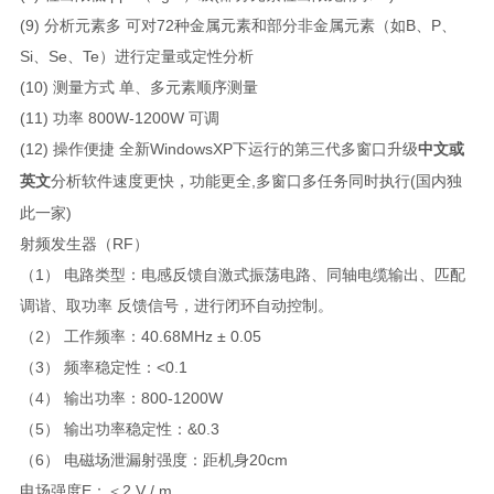
(9)
分析元素多 可对72种金属元素和部分非金属元素（如B、P、
Si、Se、Te）进行定量或定性分析
(10)
测量方式 单、多元素顺序测量
(11)
功率 800W-1200W 可调
(12)
操作便捷 全新WindowsXP下运行的第三代多窗口升级
中文或
分析软件速度更快，功能更全,多窗口多任务同时执行(国内独
英文
此一家)
射频发生器（RF）
（1） 电路类型：电感反馈自激式振荡电路、同轴电缆输出、匹配
调谐、取功率 反馈信号，进行闭环自动控制。
（2） 工作频率：40.68MHz ± 0.05
（3） 频率稳定性：<0.1
（4） 输出功率：800-1200W
（5） 输出功率稳定性：&0.3
（6） 电磁场泄漏射强度：距机身20cm
电场强度E：＜2 V / m