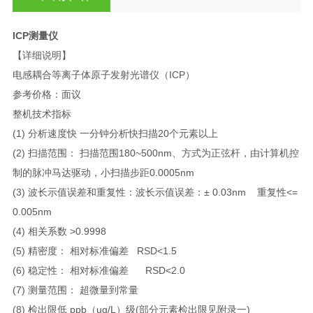
ICP测量仪
【详细说明】
电感耦合等离子体原子发射光谱仪（ICP）
参考价格：面议
整机技术指标
(1)
分析速度快 一分钟分析快扫描20个元素以上
(2)
扫描范围： 扫描范围180~500nm、方式为正弦杆，由计算机控
制的脉冲马达驱动，小扫描步距0.0005nm
(3)
波长示值误差和重复性：波长示值误差：± 0.03nm 重复性<=
0.005nm
(4) 相关系数 >0.9998
(5)
精密度： 相对标准偏差 RSD<1.5
(6)
稳定性： 相对标准偏差 RSD<2.0
(7)
测量范围： 超微量到常量
(8)
检出限低 ppb（ug/L）级(部分元素检出限见附录一)