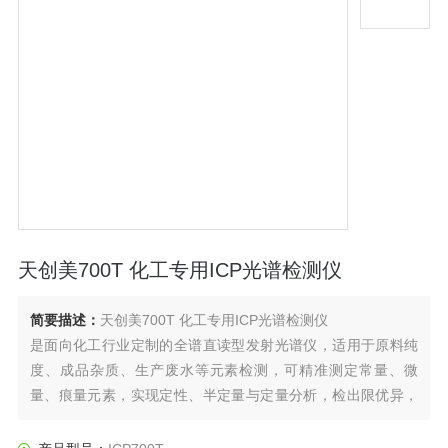
天创美700T 化工专用ICP光谱检测仪
简要描述：
天创美700T 化工专用ICP光谱检测仪
是面向化工行业定制的全谱直读型发射光谱仪，适用于原料纯
度、成品杂质、生产废水等元素检测，可精准测定常量、微
量、痕量元素，实现定性、半定量与定量分析，检出限优异，
满足化工行业检测要求。仪器配备耐 HF 进口雾化器与分离式
进样系统，抗腐蚀干扰强，数据稳定。自动化操作，