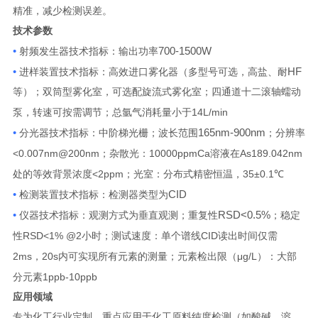
精准，减少检测误差。
技术参数
•
700-1500W
射频发生器技术指标：输出功率
•
HF
进样装置技术指标：高效进口雾化器（多型号可选，高盐、耐
等）；双筒型雾化室，可选配旋流式雾化室；四通道十二滚轴蠕动
14L/min
泵，转速可按需调节；总氩气消耗量小于
•
165nm-900nm
分光器技术指标：中阶梯光栅；波长范围
；分辨率
<0.007nm@200nm
10000ppmCa
As189.042nm
；杂散光：
溶液在
<2ppm
35±0.1℃
处的等效背景浓度
；光室：分布式精密恒温，
•
CID
检测装置技术指标：检测器类型为
•
RSD<0.5%
仪器技术指标：观测方式为垂直观测；重复性
；稳定
RSD<1% @2
CID
性
小时；测试速度：单个谱线
读出时间仅需
2ms
20s
μg/L
，
内可实现所有元素的测量；元素检出限（
）：大部
1ppb-10ppb
分元素
应用领域
专为化工行业定制，重点应用于化工原料纯度检测（如酸碱、溶