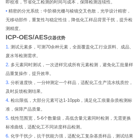
即校准，节省化工检测的时间与成本，保障检测连续性。
•
精密的分光系统：中阶梯光栅与棱镜交叉色散，光学设计精密，
无移动部件，重复性与稳定性佳，降低化工样品背景干扰，提升检
测精度。
ICP-OES/AES
仪器优势
1.
70
测试元素多，可测
余种元素，全面覆盖化工行业原料、成品、
废水等检测需求。
2.
多元素同时测试，一次进样完成所有元素检测，避免化工批量样
品重复操作，提升效率。
3.
分析速度快，一分钟测定一个样品，适配化工生产流水线质控，
及时反馈检测结果。
4.
1-10ppb
检出限低，大部分元素可达
，满足化工痕量杂质检测标
准，保障产品质量。
5.
5-6
线性范围宽，
个数量级，高低含量元素同时检测，无需更换
标准曲线，适配化工不同浓度样品检测。
6.
化学干扰少，抗干扰能力强，适配化工复杂基质样品，测试结果