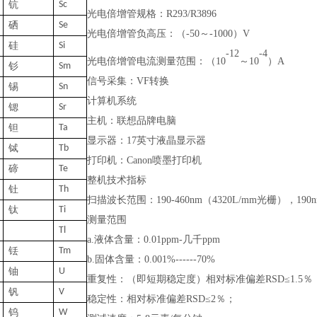
钪
Sc
光电倍增管规格：
R293/R3896
硒
Se
光电倍增管负高压：（
-50～-1000）V
硅
Si
-12
-4
光电倍增管电流测量范围：（
10
～
10
）
A
钐
Sm
信号采集：
VF转换
锡
Sn
计算机系统
锶
Sr
主机：联想品牌电脑
钽
T
a
显示器：
17英寸液晶显示器
铽
Tb
打印机：
Canon喷墨打印机
碲
T
e
整机技术指标
钍
T
h
扫描波长范围：
190-460nm（4320L/mm光栅），19
钛
Ti
测量范围
Tl
a.液体含量：0.01ppm-几千ppm
铥
Tm
b.固体含量：0.001%------70%
铀
U
重复性：（即短期稳定度）相对标准偏差
RSD≤1.5％
钒
V
稳定性：相对标准偏差
RSD≤2％；
钨
W