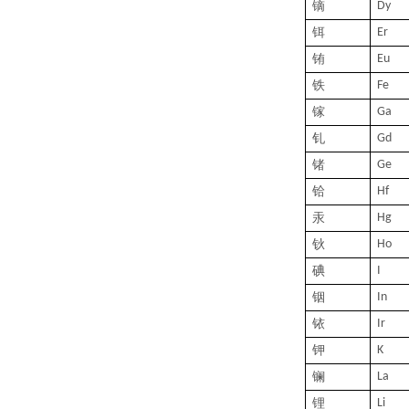
镝
Dy
铒
Er
铕
Eu
铁
Fe
镓
Ga
钆
Gd
锗
Ge
铪
Hf
汞
H
g
钬
Ho
碘
I
铟
In
铱
Ir
钾
K
镧
La
锂
Li