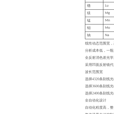
镥
Lu
镁
Mg
锰
Mn
钼
M
o
钠
N
a
线性动态范围宽，
分析成本低，一瓶
全反射消色差光学
采用凹面反射镜代
波长范围宽
选择
4320条刻线光
选择
3600条刻线光
选择
2400条刻线光
全自动化设计
自动化程度高，整