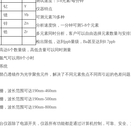
测试速度：
5-8元素/每分钟
钇
Y
仪器特点
镱
Yb
可测元素
70多种
锌
Zn
分析速度快，一分钟可测
5-8个元素
锆
Zr
多元素同时分析，客户可以自由选择元素数量与安排
检出限低，达到
ppb量级，Ba甚至达到0.7ppb
高达
6个数量级，高低含量可以同时测量
氩气可以用
8个小时
系统
替凸透镜作为光学聚焦元件，解决了不同元素焦点不同而引起的色差问题
栅，波长范围可达190nm-460nm
栅，波长范围可达190nm-500nm
栅，波长范围可达190nm-800nm
台仪器除了电源开关，仪器所有功能都是通过计算机控制，可靠、安全、