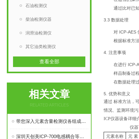
石油检测仪
通过比对已
柴油检测仪器
3.3 数据处理
对 ICP-
润滑油检测仪
根据标准方
其它油类检测仪
4. 注意事项
查看全部
在进行 IC
样品制备过
在数据处理
相关文章
5. 优势和意义
通过 标准方法，
RELATED ARTICLES
情况、监测环境污
ICP仪器设备
详细
带您深入元素含量检测仪各组成部件的功能与特点
仪器
深圳天创美ICP-700电感耦合等离子体发射光谱仪 赋能高纯稀土元素精准检测
元素名称
元
素