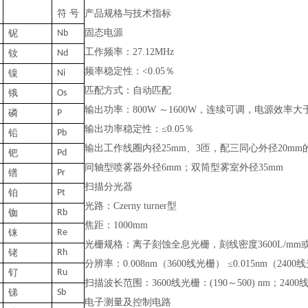
符
号
产品规格与技术指标
固态电源
铌
N
b
工作频率：
27.12MHz
钕
N
d
频率稳定性：
<0.05％
镍
N
i
匹配方式：自动匹配
锇
O
s
输出功率：
800W ～1600W，连续可调，电源效率大于
磷
P
输出功率稳定性：
≤0.05％
铅
P
b
输出工作线圈内径
25mm、3匝，配三同心外径20m
钯
P
d
同轴型喷雾器外径
6mm；双筒型雾室外径35mm
镨
P
r
扫描分光器
铂
P
t
光路：
Czerny turner型
铷
Rb
焦距：
1000mm
铼
Re
光栅规格：离子刻蚀全息光栅，刻线密度
3600L/m
铑
Rh
分辨率：
0.008nm（3600线光栅） ≤0.015nm（240
钌
Ru
扫描波长范围：
3600线光栅：(190～500) nm；2400
锑
Sb
电子测量及控制电路