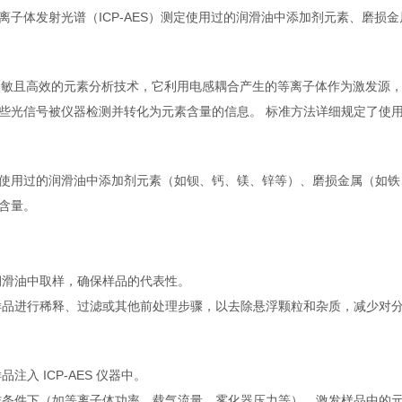
离子体发射光谱（ICP-AES）测定使用过的润滑油中添加剂元素、磨
是一种灵敏且高效的元素分析技术，它利用电感耦合产生的等离子体作为激发
些光信号被仪器检测并转化为元素含量的信息。 标准方法详细规定了使用 I
使用过的润滑油中添加剂元素（如钡、钙、镁、锌等）、磨损金属（如铁
含量。
润滑油中取样，确保样品的代表性。
样品进行稀释、过滤或其他前处理步骤，以去除悬浮颗粒和杂质，减少对
注入 ICP-AES 仪器中。
作条件下（如等离子体功率、载气流量、雾化器压力等），激发样品中的