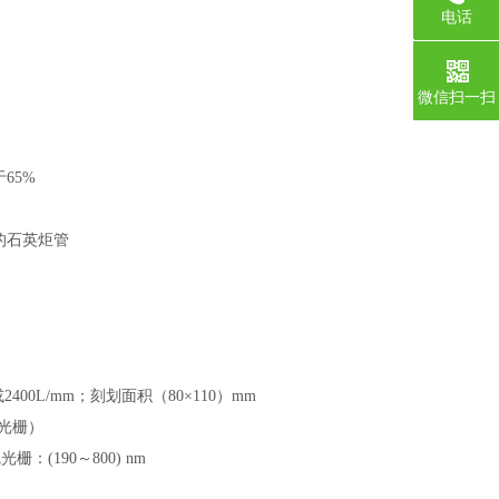
电话
0755-1
微信扫一扫
65%
m的石英炬管
m或2400L/mm；刻划面积（80×110）mm
0线光栅）
线光栅：(190～800) nm