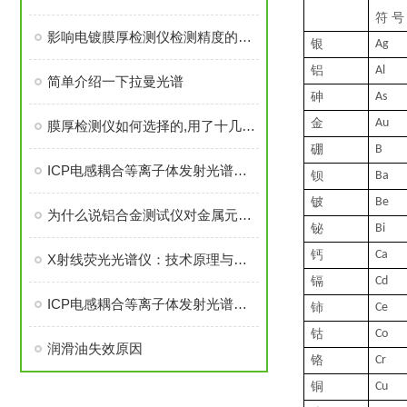
符
号
影响电镀膜厚检测仪检测精度的因素有哪些
银
Ag
铝
Al
简单介绍一下拉曼光谱
砷
As
金
Au
膜厚检测仪如何选择的,用了十几年你不一会买
硼
B
ICP电感耦合等离子体发射光谱仪安装流程
钡
Ba
铍
Be
为什么说铝合金测试仪对金属元素具有杰出的分析性能
铋
Bi
钙
Ca
X射线荧光光谱仪：技术原理与前沿应用探索
镉
Cd
ICP电感耦合等离子体发射光谱仪在使用过程中的故障分析及排查
铈
Ce
钴
Co
润滑油失效原因
铬
Cr
铜
Cu