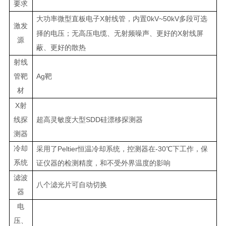
要求
X
0kV~50kV
大功率微型直板电子
射线管，内置
多段可选
激发
X
择的电压；无高压电缆、无射频噪声、更好的
射线屏
源
蔽、更好的散热
射线
Ag
管靶
靶
材
X
射
SDD
线探
超高灵敏度大型
硅漂移探测器
测器
冷却
Peltier
-30
采用了
恒温冷却系统，控测器在
℃下工作，保
系统
证仪器的检测精度，和不受外界温度的影响
滤波
八个滤光片可自动切换
器
电
压、