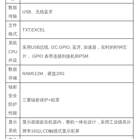
数据
USB
、无线蓝牙
传输
文件
TXT,EXCEL
格式
系统
USB
, I2C,GPIO,
,
采用
总线
蓝牙
加速器，实时的时钟芯
CPU
GPIO
PSM
片，
条带连接到扳机和
外设
数据
RAM512M
20G
，硬盘
存储
辐射
安全
+
三重辐射保护
铅罩
防护
性能
显示
显示器镶嵌在机器内，整机一体化设计，采用工业级高分
系统
16
LCD
辨率
位
触摸式显示彩屏