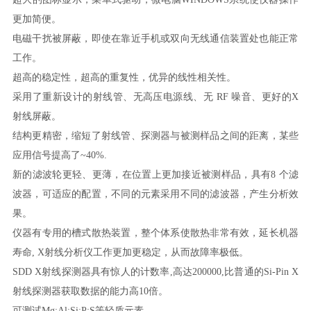
更加简便。
电磁干扰被屏蔽，即使在靠近手机或双向无线通信装置处也能正常
工作。
超高的稳定性，超高的重复性，优异的线性相关性。
采用了重新设计的射线管、无高压电源线、无
RF 噪音、更好的X
射线屏蔽。
结构更精密，缩短了射线管、探测器与被测样品之间的距离，某些
应用信号提高了
~40%.
新的滤波轮更轻、更薄，在位置上更加接近被测样品，具有
8 个滤
波器，可适应的配置，不同的元素采用不同的滤波器，产生分析效
果。
仪器有专用的槽式散热装置，整个体系使散热非常有效，延长机器
寿命
, X射线分析仪工作更加更稳定，从而故障率极低。
SDD X射线探测器具有惊人的计数率,高达200000,比普通的Si-Pin X
射线探测器获取数据的能力高10倍。
可测试
Mg;Al;Si;P;S等轻质元素。