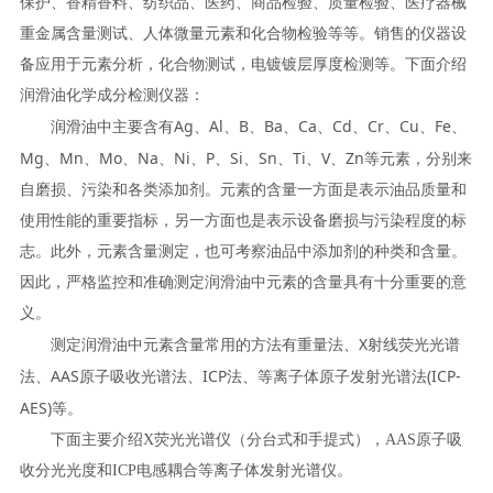
保护、
香精香料、纺织品、医药、
商品检验、质量检验、医疗器械
重金属含量测试、人体微量元素和化合物检验等等。销售的仪器设
备应用于元素分析，化合物测试，电镀镀层厚度检测等。
下面介绍
润滑油
化学成分检测仪器：
Ag
Al
B
Ba
Ca
Cd
Cr
Cu
Fe
润滑油中主要含有
、
、
、
、
、
、
、
、
、
Mg
Mn
Mo
Na
Ni
P
Si
Sn
Ti
V
Zn
、
、
、
、
、
、
、
、
、
、
等元素，分别来
自磨损、污染和各类添加剂。元素的含量一方面是表示油品质量和
使用性能的重要指标，另一方面也是表示设备磨损与污染程度的标
志。此外，元素含量测定，也可考察油品中添加剂的种类和含量。
因此，严格监控和准确测定润滑油中元素的含量具有十分重要的意
义。
X
测定润滑油中元素含量常用的方法有重量法、
射线荧光光谱
AAS
ICP
(ICP-
法、
原子吸收光谱法、
法、等离子体原子发射光谱法
AES)
等。
下面主要介绍
X
荧光光谱仪（分台式和手
提
式），
AAS
原子吸
收分光光度和
ICP
电感耦合等离子体发射光谱仪。