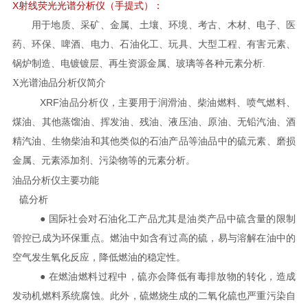
X
射线荧光光谱分析仪
（
手提式
）
：
用于
地质、采矿、金属、土壤、环境、考古、木材、电子、医
药、环保、啤酒、电力、石油化工、玩具、大型工程、有害元素、
锅炉制造、电镀镀层、再生资源金属、玻璃等各种元素分析
.
X光谱
油品分析仪简介
XRF
油品分析仪，主要用于润滑油、柴油燃料、喷气燃料、
煤油、其他蒸馏油、挥发油、残油、液压油、原油、无铅汽油、酒
精汽油、生物柴油和其他类似的石油产品等油品中的硫元素、磨损
金属、元素添加剂、污染物等的元素分析。
油品分析仪主要功能
硫分析
● 国际社会对石油化工产品尤其是油类产品中硫含量的限制
管控已成为环保重点。燃油中如含有过高的硫，易与溶解在油中的
空气发生氧化反应，降低燃油的稳定性。
● 在燃油燃料过程中，硫亦会降低有毒排放物的转化，造成
发动机燃料系统腐蚀。此外，硫燃烧生成的二氧化硫也严重污染自