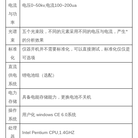
0~50kv,
100~200ua
电流
电压
电流
与功
率
光谱
五个光束段，不同的元素采用不同的电压与电流，产生
*
束
的分析效果
标准
仪器开机并不需要标准化，可以直接测试，标准化仅仅是
化
可选项
直流
供电
锂电池组（选配）
系统
电力
具备电能存储能力，更换电池不关机
存储
操作
windows CE 6.0
用户化
系统
系统
处理
Intel Pentium CPU,1.4GHZ
器