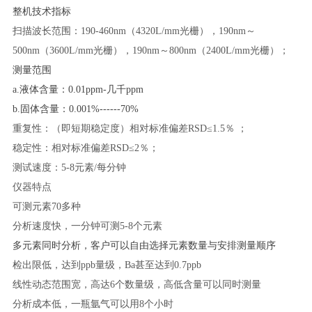
整机技术指标
扫描波长范围：
190-460nm（4320L/mm光栅），190nm～
500nm（3600L/mm光栅），190nm～800nm（2400L/mm光栅）；
测量范围
a.液体含量：0.01ppm-几千ppm
b.固体含量：0.001%------70%
重复性：（即短期稳定度）相对标准偏差
RSD≤1.5％ ；
稳定性：相对标准偏差
RSD≤2％；
测试速度：
5-8元素/每分钟
仪器特点
可测元素
70多种
分析速度快，一分钟可测
5-8个元素
多元素同时分析，客户可以自由选择元素数量与安排测量顺序
检出限低，达到
ppb量级，Ba甚至达到0.7ppb
线性动态范围宽，高达
6个数量级，高低含量可以同时测量
分析成本低，一瓶氩气可以用
8个小时