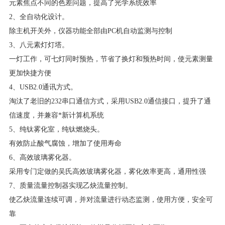
元素焦点不同的色差问题，提高了光学系统效率
2
、全自动化设计。
除主机开关外，仪器功能全部由
PC
机自动监测与控制
3
、八元素灯灯塔。
一灯工作，可七灯同时预热，节省了换灯和预热时间，使元素测量
更加快捷方便
4
、
USB2.0
通讯方式。
淘汰了老旧的
232
串口通信方式，采用
USB2.0
通信接口，提升了通
信速度，并兼容
*
新计算机系统
5
、纯钛雾化室，纯钛燃烧头。
有效防止酸气腐蚀，增加了使用寿命
6
、高效玻璃雾化器。
采用专门定做的吴氏高效玻璃雾化器，雾化效率更高，通用性强
7
、质量流量控制器实现乙炔流量控制。
使乙炔流量连续可调，并对流量进行动态监测，使用方便，安全可
靠