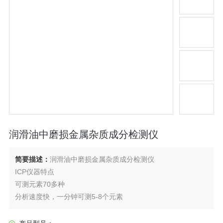
润滑油中磨损金属杂质成分检测仪
简要描述：
润滑油中磨损金属杂质成分检测仪
ICP仪器特点
可测元素70多种
分析速度快，一分钟可测5-8个元素
多元素同时分析，客户可以自由选择元素数量与安排测量顺序
检出限低，达到ppb量级，Ba甚至达到0.7ppb