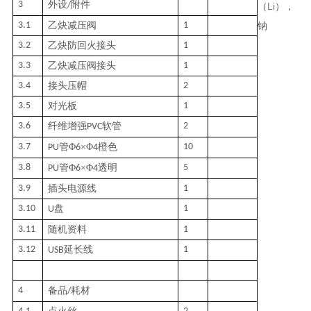
3
外设
附件
/
Li
（
），
3.1
乙炔减压阀
1
钠
3.2
乙炔防回火接头
1
3.3
乙炔减压阀接头
1
3.4
接头压帽
2
3.5
对光板
1
3.6
纤维增强
软管
2
PVC
3.7
管
Φ
×Φ
橙色
10
PU
6
4
3.8
管
Φ
×Φ
透明
5
PU
6
4
3.9
插头电源线
1
3.10
盘
1
U
3.11
随机资料
1
3.12
延长线
1
USB
4
备品
耗材
/