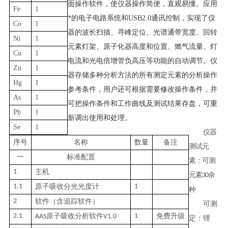
面操作软件，使仪器操作简便，直观易懂。应用
Fe
1
*的电子电路系统和
USB2.0
通讯控制，实现了仪
Co
1
器的波长扫描、寻峰定位、光谱通带宽度、回转
Ni
1
元素灯架、原子化器高度和位置、燃气流量、灯
Cu
1
电流和光电倍增管负高压等功能的自动调节。仪
Zn
1
器存储多种分析方法的所有测定元素的分析操作
Hg
1
参考条件，用户还可根据需要修改操作条件，并
As
1
可把操作条件和工作曲线及测试结果存盘，可重
Pb
1
新调出使用和处理。
Se
1
仪器
序号
名称
数量
备注
测试元
一
标准配置
素：可测
1
主机
元素
余
30
1.1
原子吸收分光光度计
1
种
2
软件（含追踪软件）
可测
2.1
原子吸收分析软件
1
免费升级
AAS
V1.0
定：锂