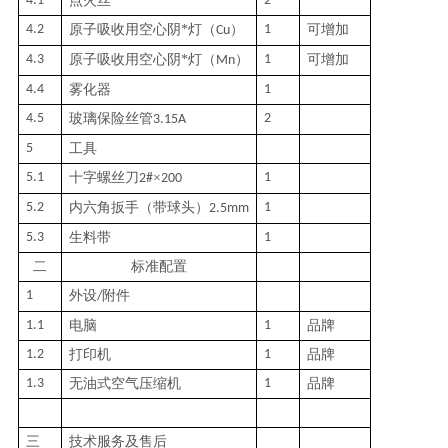
4.1
点火丝
2
4.2
原子吸收用空心阴
*
灯（
）
1
可增加
Cu
4.3
原子吸收用空心阴
*
灯（
）
1
可增加
Mn
4.4
雾化器
1
4.5
玻璃保险丝管
2
3.15A
5
工具
5.1
十字螺丝刀
×
1
2#
200
5.2
内六角扳手（带球头）
1
2.5mm
5.3
生料带
1
二
标准配置
1
外设
附件
/
1.1
电脑
1
品牌
1.2
打印机
1
品牌
1.3
无油式空气压缩机
1
品牌
三
技术服务及售后