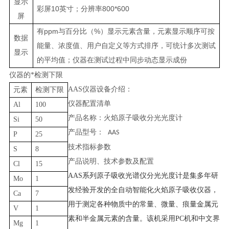
显示
10
800*600
彩屏
英寸；分辨率
屏
ppm
%
有
与百分比（
）显示元素含量，元素显示顺序可按
数据
能量、浓度值、用户自定义等方式排序，可统计多次测试
显示
的平均值；仪器在测试过程中同步动态显示成份
仪器的
*检测下限
AAS仪器设备介绍
：
元素
检测下限
仪器配置清单
Al
100
产品名称：火焰原子吸收分光光度计
Si
50
产品型号：
AAS
P
25
技术指标参数
S
8
产品说明、技术参数及配置
Cl
15
AAS
系列原子吸收光谱仪分光光度计是集多年研
Mo
1
发经验开发的全自动智能化火焰原子吸收仪器，
Ca
7
用于测定各种物质中的常量、微量、痕量金属元
V
1
素和半金属元素的含量。该机采用
PC
机和中文界
Mg
1