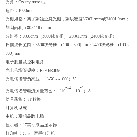
光路：
Czerny turner型
焦距：
1000mm
光栅规格：离子刻蚀全息光栅，刻线密度
3600L/mm或2400L/mm；
刻划面积（80×110）mm
分辨率：
0.008nm（3600线光栅） ≤0.015nm（2400线光栅）
扫描波长范围：
3600线光栅：(190～500) nm；2400线光栅：(190～
800) nm
电子测量及控制电路
光电倍增管规格：
R293/R3896
光电倍增管负高压：（
-50～-1000）V
-12
-4
光电倍增管电流测量范围：（
10
～
10
）
A
信号采集：
VF转换
计算机系统
主机：联想品牌电脑
显示器：
17英寸液晶显示器
打印机：
Canon喷墨打印机