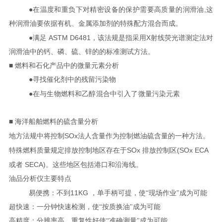
,
●在
温度和重负下对精密设备的保护需要高质量的润滑油
这
种润滑油要依据有机、金属添加剂的特殊配方混合而成。
ASTM D6481
X
●满足
，该法规是指采用
射线荧光谱测定法对
润滑油中的钙、磷、硫、锌的的标准测试方法。
■
燃料和石化产品中的微量元素分析
●寻找催化剂中的残留污染物
●在与生物燃料和乙醇混合中引入了微量污染元素
■
海洋船舶燃料的硫含量分析
SOx
地方法规中将控制
法人含量作为控制燃油硫含量的一种方法。
SOx
(SOx ECA
特殊燃料质量规定排放控制地区存在于
排放控制区
SECA)
或者
。这些地区包括港口和沿海线。
油品分析仪主要特点
11KG
易便携：不到
，单手柄可提，使
“现场作业"成为可能
超快速：一分钟快速检测，使
“按质换油"成为可能
高精度：分辨率高、重复性好使
“准确测量"成为可能