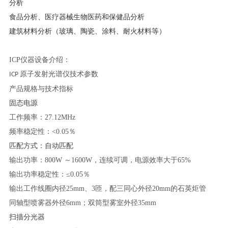
分析
食品分析、医疗器械生物医药和保健品分析
建筑材料分析（玻璃、陶瓷、涂料、
耐火材料
等）
ICP仪器设备介绍：
原子发射光谱仪技术参数
ICP
产品规格与技术指标
固态电源
工作频率：
27.12MHz
频率稳定性：
<0.05％
匹配方式：自动匹配
输出功率：
800W ～1600W，连续可调，电源效率大于65%
输出功率稳定性：
≤0.05％
输出工作线圈内径
25mm、3匝，配三同心外径20mm的石英炬管
同轴型喷雾器外径
6mm；双筒型雾室外径35mm
扫描分光器