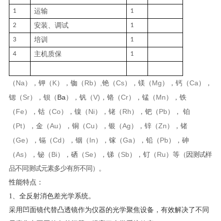
1
运输
1
2
安装、调试
1
3
培训
1
4
主机质保
1
Na
K
Rb
,
Cs
Mg
Ca
（
），钾（
），铷（
）
铯（
），镁（
），钙（
），
Sr
Ba
V)
Cr
Mn
锶（
），钡（
），钒（
，铬（
），锰（
），铁
Fe
Co
Ni
Rh
Pb
（
），钴（
），镍（
），铑（
），钯（
），
铂
Pt
Au
Cu
Ag
Zn
（
），金（
），铜（
），银（
），锌（
），锗
Ge
Cd
In
Ga
Pb
（
），镉（
），铟（
），镓（
），铅（
），砷
As
Bi
Se
Sb
Ru
（
），铋（
），硒（
），锑（
），钌（
）等
（因测试样
品不同测试元素多少有所不同）。
性能特点：
1
、全反射消色差光学系统。
采用凹面镜代替凸透镜作为仪器的光学聚焦设备，有效解决了不同