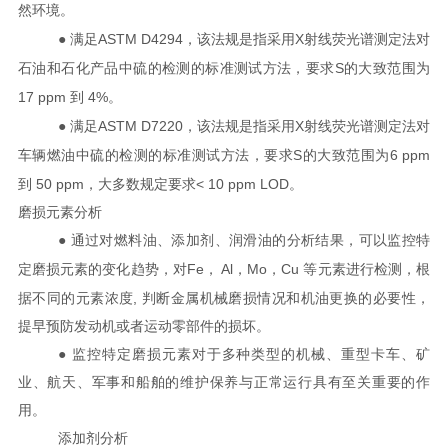
然环境。
ASTM D4294
X
● 满足
，该法规是指采用
射线荧光谱测定法对
S
石油和石化产品中硫的检测的标准测试方法，要求
的大致范围为
17 ppm
4%
到
。
ASTM D7220
X
● 满足
，该法规是指采用
射线荧光谱测定法对
S
6 ppm
车辆燃油中硫的检测的标准测试方法，要求
的大致范围为
50 ppm
< 10 ppm LOD
到
，大多数规定要求
。
磨损元素分析
● 通过对燃料油、添加剂、润滑油的分析结果，可以监控特
Fe
Al
Mo
Cu
定磨损元素的变化趋势，对
，
，
，
等元素进行检测，根
,
据不同的元素浓度
判断金属机械磨损情况和机油更换的必要性，
提早预防发动机或者运动零部件的损坏。
● 监控特定磨损元素对于多种类型的机械、重型卡车、矿
业、航天、军事和船舶的维护保养与正常运行具有至关重要的作
用。
添加剂分析