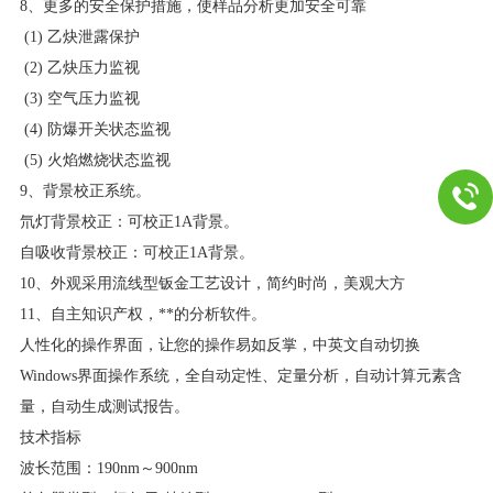
8
、更多的安全保护措施，使样品分析更加安全可靠
(1)
乙炔泄露保护
(2)
乙炔压力监视
(3)
空气压力监视
(4)
防爆开关状态监视
(5)
火焰燃烧状态监视
9
、背景校正系统。
氘灯背景校正：可校正
1A
背景。
自吸收背景校正：可校正
1A
背景。
10
、外观采用流线型钣金工艺设计，简约时尚，美观大方
11
、自主知识产权，**的分析软件。
人性化的操作界面，让您的操作易如反掌，中英文自动切换
Windows
界面操作系统，全自动定性、定量分析，自动计算元素含
量，自动生成测试报告。
技术指标
波长范围：
190nm
～
900nm