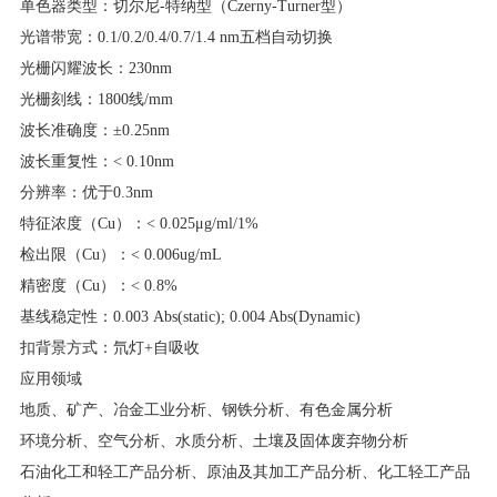
单色器类型：切尔尼
-
特纳型（
Czerny-Turner
型）
光谱带宽：
0.1/0.2/0.4/0.7/1.4 nm
五档自动切换
光栅闪耀波长：
230nm
光栅刻线：
1800
线
/mm
波长准确度：
±0.25nm
波长重复性：
< 0.10nm
分辨率：优于
0.3nm
特征浓度（
Cu
）：
< 0.025μg/ml/1%
检出限（
Cu
）：
< 0.006ug/mL
精密度（
Cu
）：
< 0.8%
基线稳定性：
0.003 Abs(static); 0.004 Abs(Dynamic)
扣背景方式：氘灯
+
自吸收
应用领域
地质、矿产、冶金工业分析、钢铁分析、有色金属分析
环境分析、空气分析、水质分析、土壤及固体废弃物分析
石油化工和轻工产品分析、原油及其加工产品分析、化工轻工产品