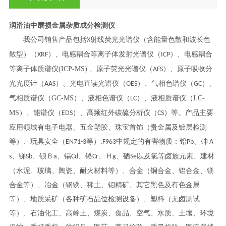
润滑油中磨损金属杂质成分检测仪
我公司销售产品包括
射线荧光光谱仪（含能量色散和波长色
X
散型）（
）、电感耦合等离子体发射光谱仪（
）、
电感耦合
XRF
ICP
等离子体质谱仪
(ICP-MS) 、原子荧光光谱仪（
）、原子吸收分
AFS
光光度计（
）、光电直读光谱仪（
）、气相色谱仪（
）、
AAS
OES
GC
气相质谱仪（
GC-MS）、液相色谱仪（
）、液相质谱仪（
LC-
LC
MS）、能谱仪（
）、高频红外碳硫分析仪（
）等。产品主要
EDS
CS
应用领域有电子电器、五金塑胶、珠宝首饰（贵金属及镀层检测
等）、玩具安全（
等）
中规定的有害物质：铅
、砷Ａ
EN71-3
,F963
Pb
、锑
、钡Ｂ
、镉
、铬
、Ｈ
、硒
以及氯等卤族元素、建材
s
Sb
a
Cd
Cr
g
Se
（水泥、玻璃、陶瓷、耐火材料等）、合金（铜合金、铝合金、镁
合金等）、冶金（钢铁、稀土、钼精矿、其它黑色及有色金属
等）、地质采矿（各种矿石品位检测设备）、塑料（无卤测试
等）、石油化工、高岭土、煤炭、食品、空气、水质、土壤、环境