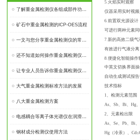
5.火焰实时观察
了解重金属检测仪各组成部件功能特点是保障检测精度与效能的基础
仪器采用实时视频
6.前置双光源设计
矿石中重金属检测的ICP-OES流程
可进行两种元素同
一文与您分享重金属检测仪的常见问题相应解决方法
7.新的高效二级气
有效进行气液分离
还不知道如何操作重金属检测仪？进来看
8.便捷化智能操作
中英文切换界面操
让专业人员告诉你重金属检测仪的设备特点和技术参数
自动生成测试报告
大气重金属检测标准方法的发展
技术指标
1、检测元素范围
八大重金属检测方案
As、Sb、Bi、Hg
2、元素检出限
电感耦合等离子体光谱仪在润滑油化学元素含量分析中的应用
As、Se、Pb、Bi、
钢材成分检测仪使用方法
Hg（冷汞）、Cd≤0.