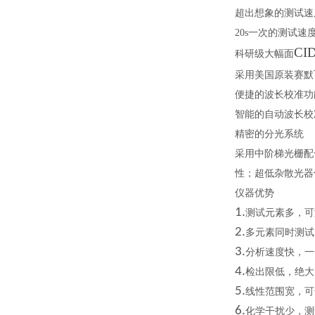
超出想象的测试速
20s一次的测试
CI
科研级大幅面
采用美国原装赛默
便捷的波长校准功
智能的自动波长校
精密的分光系统
采用中阶梯光栅配
性；超低杂散光器
仪器优势
1.
测试元素多，可
2.
多元素同时测试
3.
分析速度快，一
4.
检出限低，绝大
5.
线性范围宽，可
6.
化学干扰少，测