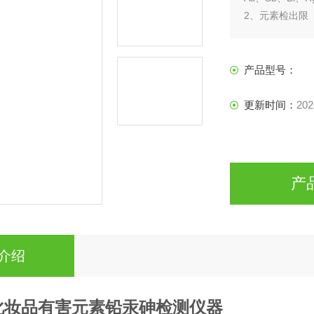
2、元素检出限
As、Se、Pb、B
Hg（冷汞）、Cd≤
Zn≤1.0μg/L；
产品型号：
Ge≤0.05μg/L。
更新时间：
202
产
介绍
化妆品有害元素铅汞砷检测仪器