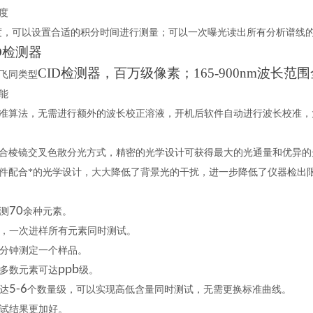
度
速度，可以设置合适的积分时间进行测量；可以一次曝光读出所有分析谱线
D检测器
CID检测器，百万级像素；165-900nm波
飞同类型
能
准算法，无需进行额外的波长校正溶液，开机后软件自动进行波长校准，
合棱镜交叉色散分光方式，精密的光学设计可获得最大的光通量和优异的
件配合*的光学设计，大大降低了背景光的干扰，进一步降低了仪器检出
70
测
余种元素。
，一次进样所有元素同时测试。
分钟测定一个样品。
ppb
多数元素可达
级。
5-6
达
个数量级，可以实现高低含量同时测试，无需更换标准曲线。
试结果更加好。