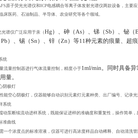
AFS
原子荧光光谱仪
和
ICP
电感耦合等离子体发射光谱仪
两款设备，主要应
临床医药、石油制品、半导体、农业研究等各个领域。
Hg）、砷（As）、锑（Sb）、铋（
光光谱仪
广泛应用于汞（
（Pb）、锡（Sn）、锌（Zn）等11种元素的痕量、
系统
1ml/min。同时
量流量控制器进行气体流量控制，精度小于
用量。
空心阴极灯
性能空心阴极灯，仪器能够自动识别元素灯元素种类、出厂编号、记录光
样系统
双蠕动泵断续流动进样系统，既能保证进样的准确度和重复性，操作简单，
作标准曲线
需一个浓度点的标准溶液，仪器可进行高浓度样品自动稀释、自动清洗管