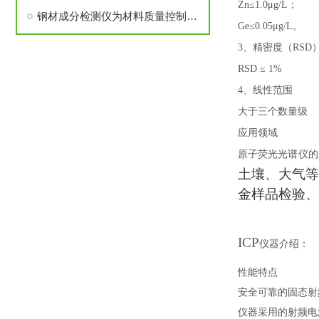
Zn≤1.0μg/L；
钢材成分检测仪为材料质量控制和合规判定提供可靠依据
Ge≤0.05μg/L。
3、精密度（RSD
RSD ≤ 1%
4、线性范围
大于三个数量级
应用领域
原子荧光光谱仪的
土壤、大气等
金样品检验、
ICP
仪器介绍：
性能特点
安全可靠的固态射
仪器采用的射频电