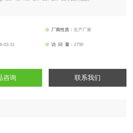
i、Sb、Te、Sn、Hg≤0.01μg/L；
0.001μg/L；
厂商性质：
生产厂家
6-03-31
访 问 量：
2790
品咨询
联系我们