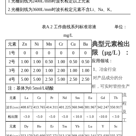
1.光栅刻线为2400L/mm时波长检定以上元素
2.光栅刻线为3600L/mm时波长检定元素不含Li、Na、K。
表A.2 工作曲线系列标准溶液 单位：
mg/L
典型元素检出
元素
Zn
Ni
Mn
Cr
Cu
Ba
限（
μg/L
）：
1号
0
0
0
0
0
0
应用领域：
2号
1.00
1.00
0.50
1.00
0.50
0.50
1、
冶金行业
3号
2.00
2.00
1.00
2.00
1.00
1.00
对产品成分的分
4号
5.00
5.00
2.50
5.00
2.50
2.50
析，可实时管控生产
注：基体为0.5mol/L硝酸
流
元素
La
Ce
Pr
Nd
Sm
Eu
Gd
Tb
程
波长
(nm)
408.672
413.765
414.311
401.225
360.946
381.967
342.247
350.917
及
检出限
<3.0
<5.0
<5.0
<5.0
< 10.0
< 1.0
<10.0
< 3.0
工
元素
Dy
Ho
Er
Tm
Yb
Lu
Y
Sc
波长
(nm)
353.170
345.600
337.271
313.126
369.419
261.541
371.030
335.373