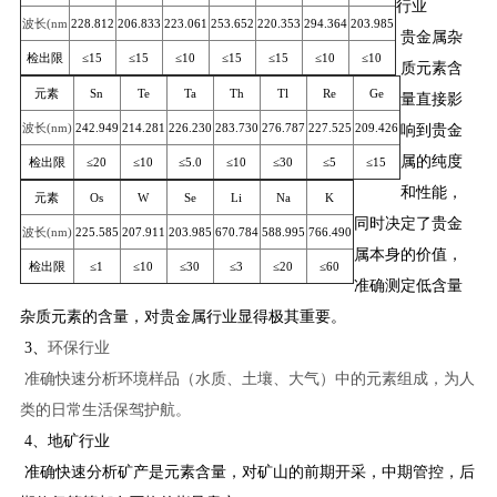
行业
波长
(nm
228.812
206.833
223.061
253.652
220.353
294.364
203.985
贵金属杂
检出限
≤15
≤15
≤10
≤15
≤15
≤10
≤10
质元素含
元素
Sn
Te
Ta
Th
Tl
Re
Ge
量直接影
波长
(nm)
242.949
214.281
226.230
283.730
276.787
227.525
209.426
响到贵金
属的纯度
检出限
≤20
≤10
≤5.0
≤10
≤30
≤5
≤15
和性能，
元素
Os
W
Se
Li
Na
K
同时决定了贵金
波长
(nm)
225.585
207.911
203.985
670.784
588.995
766.490
属本身的价值，
检出限
≤1
≤10
≤30
≤3
≤20
≤60
准确测定低含量
杂质元素的含量，对贵金属行业显得极其重要。
3、
环保行业
准确快速分析环境样品（水质、土壤、大气）中的元素组成，为人
类的日常生活保驾护航。
4、地矿行业
准确快速分析矿产是元素含量，对矿山的前期开采，中期管控，后