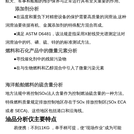
航天、军事和船舶的维护保养与正常运行具有至关重要的作用。
添加剂分析
温度和重负下对精密设备的保护需要高质量的润滑油
,
●在
这种
润滑油要依据有机、金属添加剂的特殊配方混合而成。
ASTM D6481
X
●满足
，该法规是指采用
射线荧光谱测定法对
润滑油中的钙、磷、硫、锌的的标准测试方法。
燃料和石化产品中的微量元素分析
●寻找催化剂中的残留污染物
●在与生物燃料和乙醇混合中引入了微量污染元素
海洋船舶燃料的硫含量分析
SOx
地方法规中将控制
法人含量作为控制燃油硫含量的一种方法。
SOx
(SOx ECA
特殊燃料质量规定排放控制地区存在于
排放控制区
SECA)
或者
。这些地区包括港口和沿海线。
油品分析仪主要特点
11KG
易便携：不到
，单手柄可提，使“现场作业"成为可能