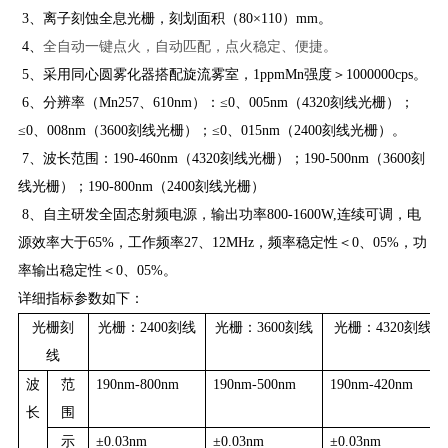
3、离子刻蚀全息光栅，刻划面积（80×110）mm。
4、
全自动一键点火，自动匹配，点火稳定、便捷。
5、采用同心圆雾化器搭配旋流雾室，1ppmMn强度＞1000000cps。
6、分辨率（Mn257、610nm）：≤0、005nm（4320刻线光栅）；
≤0、008nm（3600刻线光栅）；≤0、015nm（2400刻线光栅）。
7、波长范围：190-460nm（4320刻线光栅）；190-500nm（3600刻
线光栅）；190-800nm（2400刻线光栅）
8、自主研发全固态射频电源，输出功率800-1600W,连续可调，电
源效率大于65%，工作频率27、12MHz，频率稳定性＜0、05%，功
率输出稳定性＜0、05%。
详细指标参数如下：
光栅刻
光栅：2400刻线
光栅：3600刻线
光栅：4320刻线
线
波
范
190nm-800nm
190nm-500nm
190nm-420nm
长
围
示
±0.03nm
±0.03nm
±0.03nm