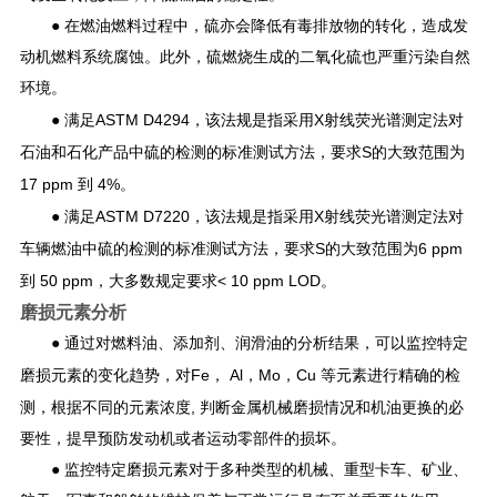
● 在燃油燃料过程中，硫亦会降低有毒排放物的转化，造成发
动机燃料系统腐蚀。此外，硫燃烧生成的二氧化硫也严重污染自然
环境。
ASTM D4294
X
● 满足
，该法规是指采用
射线荧光谱测定法对
S
石油和石化产品中硫的检测的标准测试方法，要求
的大致范围为
17 ppm
4%
到
。
ASTM D7220
X
● 满足
，该法规是指采用
射线荧光谱测定法对
S
6 ppm
车辆燃油中硫的检测的标准测试方法，要求
的大致范围为
50 ppm
< 10 ppm LOD
到
，大多数规定要求
。
磨损元素分析
● 通过对燃料油、添加剂、润滑油的分析结果，可以监控特定
Fe
Al
Mo
Cu
磨损元素的变化趋势，对
，
，
，
等元素进行精确的检
,
测，根据不同的元素浓度
判断金属机械磨损情况和机油更换的必
要性，提早预防发动机或者运动零部件的损坏。
● 监控特定磨损元素对于多种类型的机械、重型卡车、矿业、