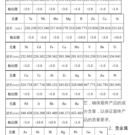
检出限
<3.0
<3.0
<3.0
<3.0
<1.0
<3.0
<1.0
<1.0
元素
Ta
Nb
Mn
Mg
B
Zn
Co
Si
波长（
nm
）
226.230
313.340
257.610
279.553
249.773
13.856
228.616
251.611
检出限
<5.0
<5.0
<3.0
<1.0
<10.0
<3.0
<3.0
<10.0
元素
Ni
Cd
Fe
Ca
Mo
V
Be
Ti
波长
(nm)
232.003
226.502
239.562
393.366
281.615
310.230
313.041
334.941
检出限
<5.0
<3.0
<3.0
<1.0
<5.0
<5.0
<1.0
<3.0
元素
Cu
Cr
Al
Zr
Ag
Sr
Au
Pt
波长
(nm)
324.754
267.716
396.152
343.823
328.068
407.771
242.795
265.945
检出限
<3.0
<5.0
<5.0
<5.0
<3.0
<1.0
<5.0
<5.0
艺，确保最终产品的成
元素
Pd
Ir
Rh
Ru
Ba
分含量，以保证最终产
波长
(nm)
340.458
224.268
343.489
240.272
455.403
品的质量要求。
检出限
<5.0
<10.0
<10.0
<5.0
<1.0
2、贵金属
元素
As
Sb
Bi
Hg
Pb
Ga
Se