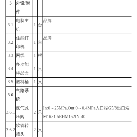
3
外设
/附
件
电脑
主
品牌
3.1
1
台
机
佳能打
品牌
3.2
1
台
印机
3.3
网线
1
根
多功能
3.4
1
只
样品盒
3.5
塑料桶
1
只
气路系
3.6
统
氩气减
In:0～25MPa,Out:0～0.4MPa入口端G5/8出口端
3.
6.1
2
只
压阀
M16×1.5RHM152IN-40
软管转
3.
6.2
2
只
接头