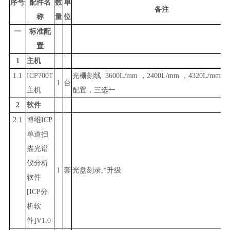
序号
配件名
数
单
备注
称
量
位
一
标准配
置
1
主机
1.1
ICP700T
光栅刻线 3600L/mm ，2400L/mm ，4320L/m
1
台
主机
配置，三选一
2
软件
2.1
博维ICP
单道扫
描光谱
仪分析
1
套
光盘刻录,*升级
软件
[ICP分
析软
件]V1.0