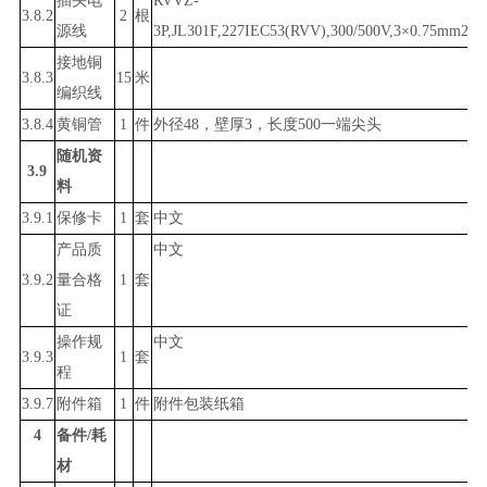
插头电
RVVZ-
3.
8.2
2
根
源线
3P,JL301F,227IEC53(RVV),300/500V,3×0.75mm2,
接地铜
3.
8.3
15
米
编织线
3.8.4
黄铜管
1
件
外径48，壁厚3，长度500一端尖头
随机资
3.9
料
3.9.1
保修卡
1
套
中文
产品质
中文
3.9.2
量合格
1
套
证
操作规
中文
3.9.3
1
套
程
3.9.7
附件箱
1
件
附件包装纸箱
4
备件/耗
材