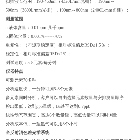
扫描波长范围：
190-460nm（4320L/mm光栅），
190nm～
500nm（3600L/mm光栅），190nm～800nm（2400L/mm光栅）；
测量范围
a.液体含量：0.01ppm-几千ppm
b.固体含量：0.001%------70%
重复性：（即短期稳定度）相对标准偏差
RSD≤1.5％ ；
稳定性：相对标准偏差
RSD≤2％；
测试速度：
5-8元素/每分钟
仪器特点
可测元素
70多种
分析速度快，一分钟可测
5-8个元素
多元素同时分析，客户可以自由选择元素数量与安排测量顺序
检出限低，达到
ppb量级，Ba甚至达到0.7ppb
线性动态范围宽，高达
6个数量级，高低含量可以同时测量
分析成本低，一瓶氩气可以用
8个小时
全反射消色差光学系统