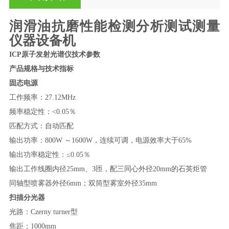
润滑油抗磨性能检测分析测试测量
仪器设备机
ICP
原子发射光谱仪技术参数
产品规格与技术指标
固态电源
工作频率：
27.12MHz
频率稳定性：
<0.05％
匹配方式：自动匹配
输出功率：
800W ～1600W，连续可调，电源效率大于65%
输出功率稳定性：
≤0.
05
％
输出工作线圈内径
25mm、3匝，配三同心外径20mm的石英炬管
同轴型喷雾器外径
6mm；双筒型雾室外径35mm
扫描分光器
光路：
Czerny turner型
焦距：
1000mm