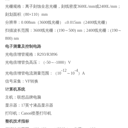
光栅规格：离子刻蚀全息光栅，刻线密度
3600L/mm或2400L/mm；
刻划面积（80×110）mm
分辨率：
0.008nm（3600线光栅） ≤0.015nm（2400线光栅）
扫描波长范围：
3600线光栅：(190～500) nm；2400线光栅：(190～
800) nm
电子测量及控制电路
光电倍增管规格：
R2
93
/R
3896
光电倍增管负高压：（
-50～-1000）V
-12
-4
光电倍增管电流测量范围：（
10
～
10
）
A
信号采集：
VF转换
计算机系统
主机：联想品牌电脑
显示器：
17英寸液晶显示器
打印机：
Canon喷墨打印机
整机技术指标