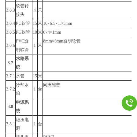
软管转
3.
6.3
4
只
接头
3.
6.4
PU
软管
15
米
10×6.5×1.75mm
3.
6.5
PU
软管
10
米
6×4×1mm
PVC
透
8mm×6mm透明软管
3.
6.6
1
米
明软管
水路系
3.7
统
3.7.1
水管
15
米
冷却水
同洲维普
3.
7.2
1
台
箱
电源系
3.8
统
稳压电
3.
8.1
1
台
源