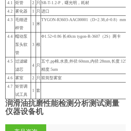
4.1
炬管
2
只
SR-T-1.2-P，曙光明，耗材
4.2
雾化器
1
只
进口
4.3
毛细进
TYGON-R3603-AAC00001（D=2.38,d=0.8）mm
1
米
样管
4.4
蠕动泵
Ф1.52×0.86 长40cm tygon-R-3607（2S）两卡
泵头软
3
根
管
4.5
过滤罐
五寸,pp棉,水质,外径:60mm,内径:28mm,长度:125
4
只
滤芯
精度:5um
4.6
雾室
2
只
双筒型雾室
4.7
矩管调
1
套
试工具
润滑油抗磨性能检测分析测试测量
仪器设备机