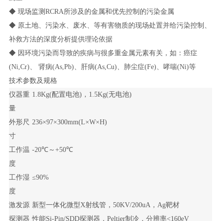
◆ 现场监测RCRA所涉及的金属和优先控制的污染金属
◆ 原土地、污染水、废水、等有害物质的现场处置并给污染控制、
补救方法的深度分析提供理论依据
◆ 因环境污染而导致的疾病与很多重金属元素有关，如：癌症
(Ni,Cr)、 肾病(As,Pb)、肝病(As,Cu)、肺尘症(Fe)、哮喘(Ni)
等
技术参数及规格
仪器重
1.8Kg(配置电池)，1.5Kg(无电池)
量
外形尺
236×97×300mm(L×W×H)
寸
工作温
-20℃～+50℃
度
工作湿
≤90%
度
激发源
新型一体化微型X射线管，50KV/200uA，Ag靶材
探测器
性能Si-Pin/SDD探测器，Peltier制冷，分辨率<160eV