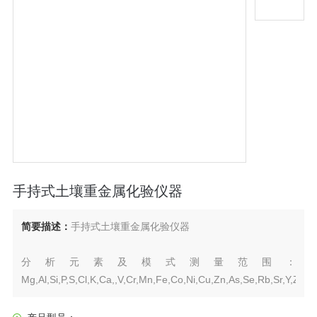
手持式土壤重金属化验仪器
简要描述：
手持式土壤重金属化验仪器
分析元素及模式测量范围：
Mg,Al,Si,P,S,Cl,K,Ca,,V,Cr,Mn,Fe,Co,Ni,Cu,Zn,As,Se,Rb,Sr,Y,Zr,
等多个元素。