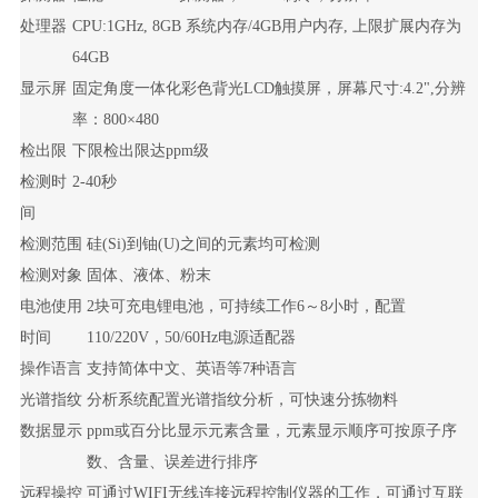
处理器
CPU:1GHz, 8GB 系统内存/4GB用户内存, 上限扩展内存为
64GB
显示屏
固定角度一体化彩色背光LCD触摸屏，屏幕尺寸:4.2",分辨
率：800×480
检出限
下限检出限达ppm级
检测时
2-40秒
间
检测范围
硅(Si)到铀(U)之间的元素均可检测
检测对象
固体、液体、粉末
电池使用
2块可充电锂电池，可持续工作6～8小时，配置
时间
110/220V，50/60Hz电源适配器
操作语言
支持简体中文、英语等7种语言
光谱指纹
分析系统配置光谱指纹分析，可快速分拣物料
数据显示
ppm或百分比显示元素含量，元素显示顺序可按原子序
数、含量、误差进行排序
远程操控
可通过WIFI无线连接远程控制仪器的工作，可通过互联