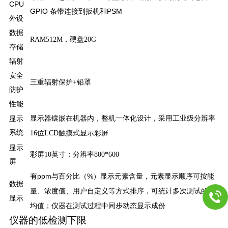
CPU
GPIO 条带连接到扳机和PSM
外设
数据
，
RAM512M
硬盘20G
存储
辐射
安全
三重辐射保护+铅罩
防护
性能
整机一体化设计，
工业级分辨率
显示
显示器镶嵌在机器内，
采用
系统
触摸
显示彩屏
16位LCD
式
显示
彩屏10英寸；分辨率800*600
屏
有ppm
%
与百分比（
）显示元素含量，元素显示顺序可按能
数据
可统计多次测试的平
量、浓度值、用户自定义等方式排序，
显示
均值
仪器在测试过程中同步动态显示成份
；
仪器的低检测下限