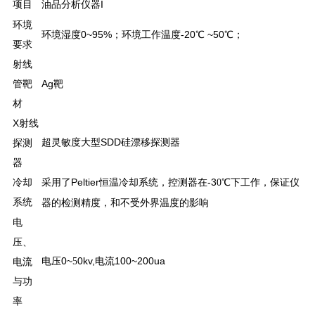
项目
分析仪器I
油品
环境
环境湿度0~95%；环境工作温度-20℃ ~50℃；
要求
射线
管靶
Ag靶
材
X射线
灵敏度
SDD硅漂移探测器
探测
超
大型
器
冷却
采用了Peltier恒温冷却系统，控测器在-3
℃下工作，保证仪
0
系统
器的检测精度，和不受外界温度的影响
电
压、
电压0~
0kv,电流100~200ua
电流
5
与功
率