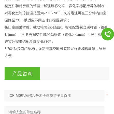
稳定性和精密度的带撞击球玻璃雾化室，雾化室标配半导体制冷，
对雾化室制冷控温范围为-20℃-20℃，制冷迅速可在三分钟内由室
温降至2℃，以适应不同基体的控温要求；
接口室由采样锥、截取锥两部分组成。标准配置包含采样锥（锥孔
1.1mm），和具有耐盐性能的截取锥（锥孔0.75mm）；另可根据用
户实际需求选配灵敏度截取锥；
*的活动接口门结构，无需泄真空即可装卸采样锥和截取锥，维护
方便.
产品咨询