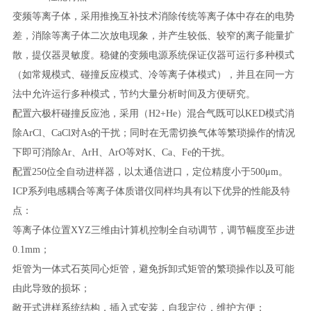
变频等离子体，采用推挽互补技术消除传统等离子体中存在的电势
差，消除等离子体二次放电现象，并产生较低、较窄的离子能量扩
散，提仪器灵敏度。稳健的变频电源系统保证仪器可运行多种模式
（如常规模式、碰撞反应模式、冷等离子体模式），并且在同一方
法中允许运行多种模式，节约大量分析时间及方便研究。
配置六极杆碰撞反应池，采用（H2+He）混合气既可以KED模式消
除ArCl、CaCl对As的干扰；同时在无需切换气体等繁琐操作的情况
下即可消除Ar、ArH、ArO等对K、Ca、Fe的干扰。
配置250位全自动进样器，以太通信进口，定位精度小于500μm。
ICP系列电感耦合等离子体质谱仪同样均具有以下优异的性能及特
点：
等离子体位置XYZ三维由计算机控制全自动调节，调节幅度至步进
0.1mm；
炬管为一体式石英同心炬管，避免拆卸式矩管的繁琐操作以及可能
由此导致的损坏；
敞开式进样系统结构，插入式安装，自我定位，维护方便；