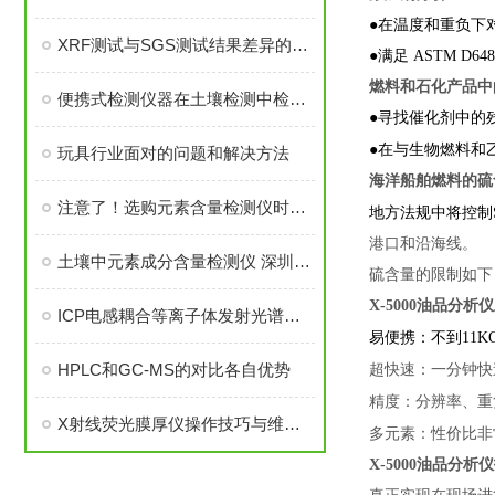
●在温度和重负下
XRF测试与SGS测试结果差异的原因
●满足 ASTM 
燃料和石化产品中
便携式检测仪器在土壤检测中检定方法研究
●寻找催化剂中的
●在与生物燃料
玩具行业面对的问题和解决方法
海洋船舶燃料的硫
注意了！选购元素含量检测仪时这些因素要多多考虑
地方法规中将控制
港口和沿海线。
土壤中元素成分含量检测仪 深圳天创美 基层土壤重金属多元素检测设备
硫含量的
X-5000
油品
分析仪
ICP电感耦合等离子体发射光谱仪安装流程
易便携：不到11K
HPLC和GC-MS的对比各自优势
超快速：一分钟快
精度：分辨率、重
X射线荧光膜厚仪操作技巧与维护保养指南
多元素：性价比非
X-5000
油品
分析仪