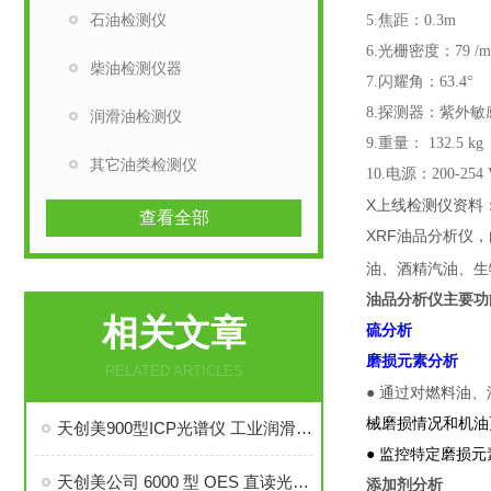
石油检测仪
5.焦距：0.3m
6.光栅密度：79 /
柴油检测仪器
7.闪耀角：63.4°
8.探测器：紫外敏
润滑油检测仪
9.重量： 132.5 kg
其它油类检测仪
10.电源：200-254 V
X上线检测仪资料
查看全部
XRF
油品分析仪，
油、酒精汽油、生
油品
分析仪
主要功
相关文章
硫分析
磨损元素分析
RELATED ARTICLES
● 通过对燃料油
械磨损情况和机油
天创美900型ICP光谱仪 工业润滑油磨损杂质金属元素分析设备
● 监控特定磨损
天创美公司 6000 型 OES 直读光谱仪：多金属基体成分快速精准检测方案
添加剂分析