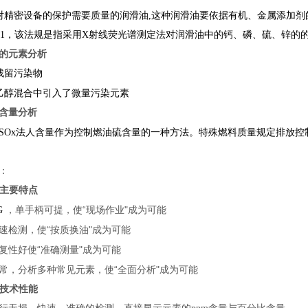
对精密设备的保护需要质量的润滑油,这种润滑油要依据有机、金属添加剂
D6481，该法规是指采用X射线荧光谱测定法对润滑油中的钙、磷、硫、锌
的元素分析
残留污染物
和乙醇混合中引入了微量污染元素
含量分析
SOx法人含量作为控制燃油硫含量的一种方法。特殊燃料质量规定排放控制
限制如下：
主要特点
“现场作业"成为可能
G
，单手柄可提，使
“按质换油"成为可能
速检测，使
“准确测量"成为可能
复性好使
“
"
常，分析多种常见元素，使
全面分析
成为可能
技术性能