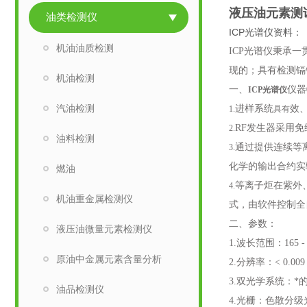
液压油元素测
油类检测仪
ICP光谱仪资料：
机油油质检测
ICP光谱仪秉承
现的；具有检测镉
机油检测
一、
仪器
ICP光谱仪
汽油检测
进样系统
效、
1.
具有
RF发生器采用
2.
油料检测
通过提供连续等
3.
化学的输出合约实
燃油
等离子炬在紫外
4.
机油重金属检测仪
式，由软件控制全
二、参数：
液压油微量元素检测仪
1.波长范围：165 - 
原油中金属元素含量分析
2.分辨率：< 0.009
3.双光学系统：
油品检测仪
4.光栅：色散分级