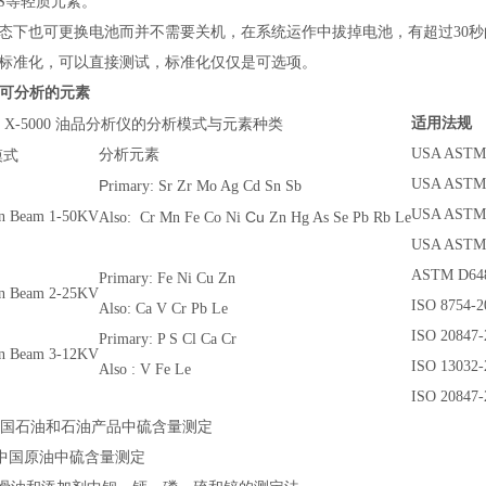
;P;S等轻质元素。
态下也可更换电池而并不需要关机，在系统运作中拔掉电池，有超过30
标准化，可以直接测试，标准化仅仅是可选项。
可
分析
的
元素
的分析模式与元素种类
适用法规
X-5000 油品分析仪
USA AS
模式
分析元素
USA AS
P
rimary: Sr Zr Mo Ag Cd Sn Sb
USA AS
 in Beam 1-50KV
Cu
Also: Cr Mn Fe Co Ni
Zn Hg As Se Pb Rb Le
USA AS
ASTM D
Primary: Fe Ni Cu Zn
 in Beam 2-25KV
ISO 875
Also: Ca V Cr Pb Le
ISO 20847-
Primary: P S Cl Ca Cr
 in Beam 3-12KV
ISO 13
Also : V Fe Le
ISO 20847
1997中国石油和石油产品中硫含量测定
1998 中国原油中硫含量测定