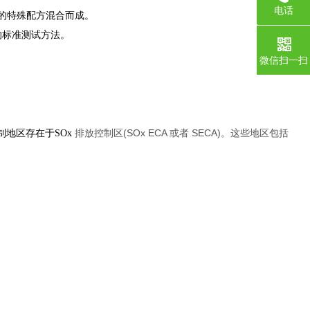
电话
的特殊配方混合而成。
0755-1
的的标准测试方法。
微信扫一扫
(SOx ECA
SECA)
地区存在于SOx
排放控制区
或者
。这些地区包括