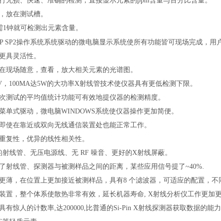
行无损、快速、准确的检测，直接显示元素的ppm含量与百分比含量。
，放在测试槽。
仅需1钟就可检测出元素含量。
XP SP2操作系统系统驱动的微电脑显示系统使所有功能皆可现场完成，用
更具灵活性。
在现场随意，查看，放大相关元素的光谱图。
V，100MA达5W的大功率X射线管技术使仪器具有更低检测下限。
次测试的平均值统计功能可有效地提仪器的检测精度。
菜单式驱动，微电脑WINDOWS系统使仪器操作更加简便。
即使在靠近或双向无线通信装置处也能正常工作。
重复性，优异的线性相关性。
的射线管、无压电源线、无 RF 噪音、更好的X射线屏蔽。
了射线管、探测器与被测样品之间的距离，某些应用信号提了~40%.
更薄，在位置上更加接近被测样品，具有8 个滤波器，可适应的配置，
装置，整个体系使散热非常有效，延长机器寿命, X射线分析仪工作更加
具有惊人的计数率,达200000,比普通的Si-Pin X射线探测器获取数据的能力