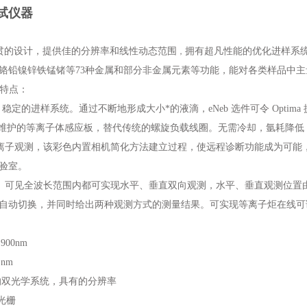
试仪器
一贯的设计，提供佳的分辨率和线性动态范围
拥有超凡性能的优化进样系
，
铬铅镍锌铁锰锗等73种金属和部分非金属元素等功能，能对各类样品中
特点：
稳定的进样系统。通过不断地形成大小*的液滴，eNeb 选件可令 Opti
免维护的等离子体感应板，替代传统的螺旋负载线圈。无需冷却，氩耗降低
离子观测，该彩色内置相机简化方法建立过程，使远程诊断功能成为可能，
验室。
、可见全波长范围内都可实现水平、垂直双向观测，水平、垂直观测位置
自动切换，并同时给出两种观测方式的测量结果。可实现等离子炬在线可
900nm
 nm
*的双光学系统，具有的分辨率
光栅