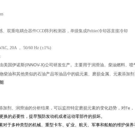
mm
感、双重电耦合器件CCD阵列检测器，单级集成Peltier冷却器直接冷却
AC, 20A ， 50/60 Hz (±1%)
：
(INNOV-X)
由美国伊诺斯
公司研发生产。主要用于润滑油、柴油燃料、喷
物柴油和其他类似的石油产品等油品中的硫元素、磨损金属、元素添加剂
能
e
、添加剂、润滑油的分析结果，可以监控特定磨损元素的变化趋势，对F
，
更换的必要性，提早预防发动机或者运动零部件的损坏。
元素对于多种类型的机械、重型卡车、矿业、航天、军事和船舶的维护保