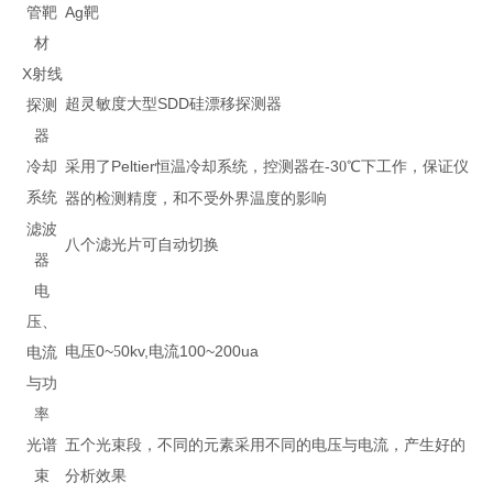
管靶
Ag
靶
材
X
射线
灵敏度
SDD
硅漂移探测器
探测
超
大型
器
冷却
采用了
Peltier
恒温冷却系统，控测器在
-3
℃下工作，保证仪
0
系统
器的检测精度，和不受外界温度的影响
滤波
八个滤光片可自动切换
器
电
压、
电压
0~
0kv,
电流
100~200ua
电流
5
与功
率
光谱
五个光束段，不同的元素采用不同的电压与电流，产生好的
束
分析效果