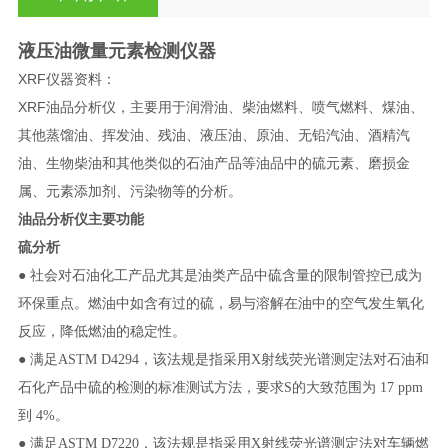
液压油微量元素检测仪器
XRF仪器资料：
XRF
油品分析仪，
主要用于润滑油、柴油燃料、喷气燃料、煤油、
其他蒸馏油、挥发油、残油、液压油、原油、无铅汽油、酒精汽
油、生物柴油和其他类似的石油产品等油品中的硫元素、磨损金
属、元素添加剂、污染物等的分析。
油品
分析仪
主要功能
硫分析
● 社会对石油化工产品尤其是油类产品中硫含量的限制管控已成为
环保重点。燃油中如含有过的硫，易与溶解在油中的空气发生氧化
反应，降低燃油的稳定性。
● 满足
ASTM D4294
，该法规是指采用
X
射线荧光谱测定法对石油和
石化产品中硫的检测的标准测试方法，要求
S
的大致范围为
17 ppm
到
4%
。
● 满足
ASTM D7220
，该法规是指采用
X
射线荧光谱测定法对车辆燃