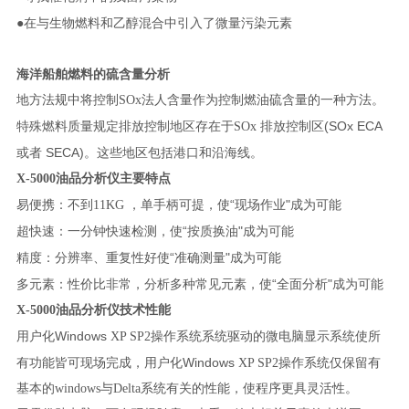
●在与生物燃料和乙醇混合中引入了微量污染元素
海洋船舶燃料的硫含量分析
地方法规中将控制
SOx
法人含量作为控制燃油硫含量的一种方法。
(SOx ECA
特殊燃料质量规定排放控制地区存在于
SOx
排放控制区
SECA)
或者
。
这些地区包括港口和沿海线。
X-5000
油品
分析仪
主要特点
“现场作业"成为可能
易便携：不到
11KG
，单手柄可提，
使
“按质换油"成为可能
超快速：一分钟
快速检测
，
使
“准确测量"成为可能
精度：分辨率、重复性好
使
“
"
多元素：性价比非常，分析多种常见元素，使
全面分析
成为可能
X-5000
油品
分析仪技术性能
Windows
用户化
XP SP2
操作系统
系统驱动的微电脑显示系统使所
Windows
有功能皆可现场完成，用户化
XP SP2
操作系统
仅保留有
基本的windows与Delta系统有关的性能，使程序更具灵活性。