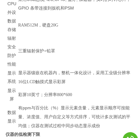
CPU
GPIO
条带连接到扳机和
PSM
外设
数据
，
RAM512M
硬盘
20G
存储
辐射
安全
三重辐射保护
+
铅罩
防护
性能
整机一体化设计，
工业级分辨率
显示
显示器镶嵌在机器内，
采用
系统
触摸
显示彩屏
16
位
LCD
式
显示
彩屏
10
英寸；分辨率
800*600
屏
有
ppm
%
与百分比（
）显示元素含量，元素显示顺序可按能
数据
可统计多次测试的平
量、浓度值、用户自定义等方式排序
，
显示
均值
仪器在测试过程中同步动态显示成份
；
仪器的低检测下限