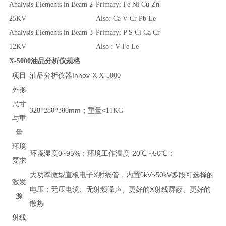
Analysis Elements in Beam 2-
Primary: Fe Ni Cu Zn
25KV
Also: Ca V Cr Pb Le
Analysis Elements in Beam 3-
Primary: P S Cl Ca Cr
12KV
Also : V Fe Le
X-5000
油品分析仪
规格
项目
分析仪器
Innov-X
油品
X-5000
外形
尺寸
mm
；重量
<
328*280*380
11KG
与重
量
环境
环境湿度
0~95%
；环境工作温度
-20
℃
~50
℃；
要求
大功率微型直板电子
X
射线管，内置
kV~
0kV
多段可选择的
0
5
激发
电压；无压电缆、无射频噪声、更好的
X
射线屏蔽、更好的
源
散热
射线