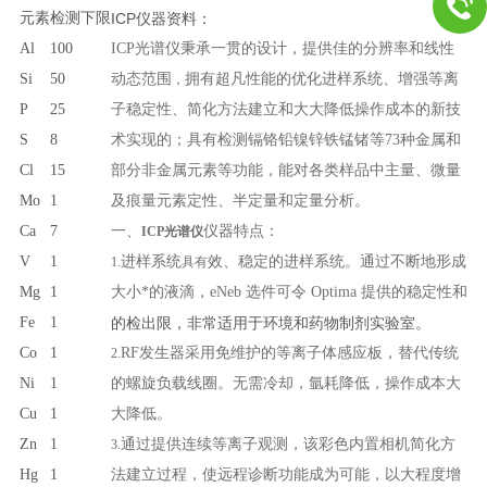
元素
检测下限
ICP仪器资料：
Al
100
ICP光谱仪秉承一贯的设计，提供佳的分辨率和线性
Si
50
动态范围
拥有超凡性能的优化进样系统、增强等离
，
P
25
子稳定性、简化方法建立和大大降低操作成本的新技
S
8
术实现的；具有检测镉铬铅镍锌铁锰锗等73种金属和
Cl
15
部分非金属元素等功能，能对各类样品中主量、微量
Mo
1
及痕量元素定性、半定量和定量分析。
Ca
7
一、
仪器特点：
ICP光谱仪
V
1
进样系统
效、稳定的进样系统。通过不断地形成
1.
具有
Mg
1
大小*的液滴，eNeb 选件可令 Optima 提供的稳定性和
Fe
1
的检出限，非常适用于环境和药物制剂实验室。
Co
1
RF发生器采用免维护的等离子体感应板，替代传统
2.
Ni
1
的螺旋负载线圈。无需冷却，氩耗降低，操作成本大
Cu
1
大降低。
Zn
1
通过提供连续等离子观测，该彩色内置相机简化方
3.
Hg
1
法建立过程，使远程诊断功能成为可能，以大程度增