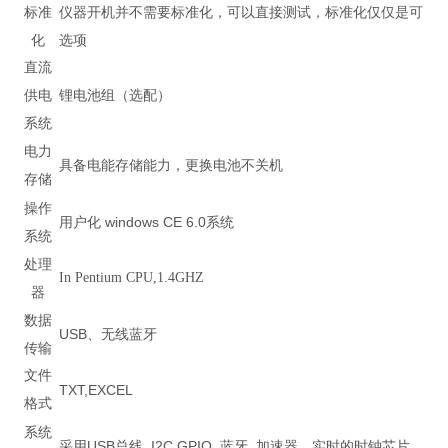
标准
仪器开机并不需要标准化，可以直接测试，标准化仅仅是可
化
选项
直流
供电
锂电池组（选配）
系统
电力
具备电能存储能力，更换电池不关机
存储
操作
用户化
windows CE 6.0
系统
系统
处理
In Pentium CPU,1.4GHZ
器
数据
USB
、无线蓝牙
传输
文件
TXT,EXCEL
格式
系统
采用
USB
总线
, I2C,GPIO,
蓝牙
,
加速器，实时的时钟芯片，