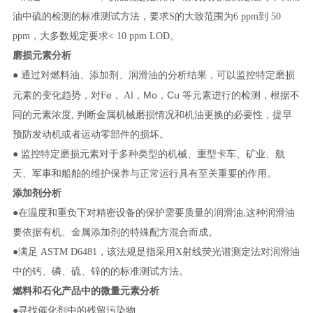
油中硫的检测的标准测试方法，要求
S
的大致范围为
6 ppm
到
50
ppm
，大多数规定要求
< 10 ppm LOD。
磨损元素分析
● 通过对燃料油、添加剂、润滑油的分析结果，可以监控特定磨损
e
Mo
Cu
元素的变化趋势，对
F
，
Al
，
，
等元素进行的检测，根据不
同的元素浓度
,
判断金属机械磨损情况和机油更换的必要性，提早
预防发动机或者运动零部件的损坏。
● 监控特定磨损元素对于多种类型的机械、重型卡车、矿业、航
天、军事和船舶的维护保养与正常运行具有至关重要的作用。
添加剂分析
●在温度和重负下对精密设备的保护需要质量的润滑油
,
这种润滑油
要依据有机、金属添加剂的特殊配方混合而成。
●满足
ASTM D6481
，该法规是指采用
X
射线荧光谱测定法对润滑油
中的钙、磷、硫、锌的的标准测试方法。
燃料和石化产品中的微量元素分析
●寻找催化剂中的残留污染物