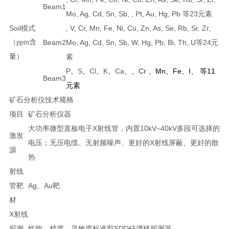
Beam1
Mo, Ag, Cd, Sn, Sb, , Pt, Au, Hg, Pb 等23元素
Soil模式
, V, Cr, Mn, Fe, Ni, Cu, Zn, As, Se, Rb, Sr, Zr,
（ppm含
Beam2
Mo, Ag, Cd, Sn, Sb, W, Hg, Pb, Bi, Th, U等24元
量）
素
P
、
S
、
Cl
、
K
、
Ca
、
、
Cr
、Mn、Fe、I、 等11
Beam3
元素
矿石分析仪技术规格
项目
矿石分析仪器
大功率微型直板电子X射线管，内置10kV~40kV多段可选择的
激发
电压；无压电缆、无射频噪声、更好的X射线屏蔽、更好的散
源
热
射线
管靶
Ag、Au靶
材
X射线
探测
性能，精度，灵敏度标准型SDD硅漂移探测器