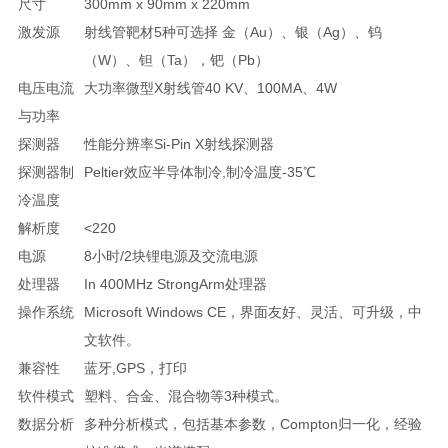
尺寸
300mm x 90mm x 220mm
激发源
射线管靶材5种可选择
金（Au）、银（Ag）、钨
（W）、钽（Ta），钯（Pb）
电压电流
大功率微型X射线管40 KV、100MA、4W
与功率
探测器
性能分辨率Si-Pin X射线探测器
探测器制
Peltier效应半导体制冷,制冷温度-35℃
冷温度
解析度
<220
电源
8小时/2块锂电源及交流电源
处理器
In 400MHz StrongArm处理器
操作系统
Microsoft Windows CE，界面友好、灵活、可升级，中
文软件。
兼容性
蓝牙,GPS，打印
软件模式
塑料、合金、混合物等3种模式。
数据分析
多种分析模式，包括基本参数，Compton归一化，经验