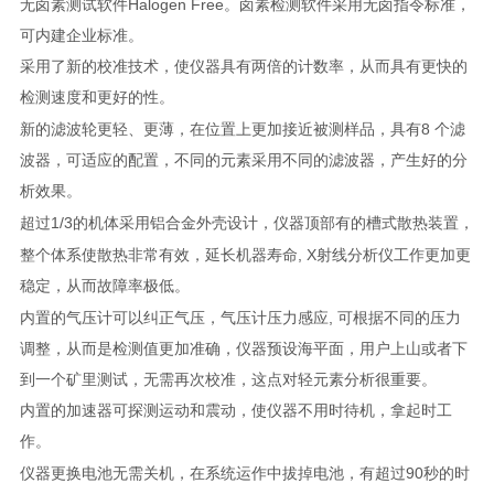
Halogen Free
无卤素测试软件
。卤素检测软件采用无卤指令标准，
可内建企业标准。
采用了新的校准技术，使仪器具有两倍的计数率，从而具有更快的
检测速度和更好的性。
8
新的滤波轮更轻、更薄，在位置上更加接近被测样品，具有
个滤
波器，可适应的配置，不同的元素采用不同的滤波器，产生好的分
析效果。
1/3
超过
的机体采用铝合金外壳设计，仪器顶部有的槽式散热装置，
, X
整个体系使散热非常有效，延长机器寿命
射线分析仪工作更加更
稳定，从而故障率极低。
,
内置的气压计可以纠正气压，气压计压力感应
可根据不同的压力
调整，从而是检测值更加准确，仪器预设海平面，用户上山或者下
到一个矿里测试，无需再次校准，这点对轻元素分析很重要。
内置的加速器可探测运动和震动，使仪器不用时待机，拿起时工
作。
90
仪器更换电池无需关机，在系统运作中拔掉电池，有超过
秒的时