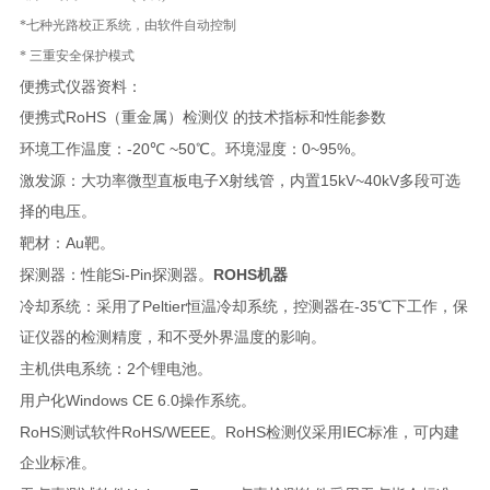
*七种光路校正系统，由软件自动控制
* 三重安全保护模式
便携式仪器资料：
RoHS
便携式
（重金属）检测仪
的技术指标和性能参数
-20
~50
0~95%
环境工作温度：
℃
℃。环境湿度：
。
X
15kV~40kV
激发源：大功率微型直板电子
射线管，内置
多段可选
择的电压。
Au
靶材：
靶。
Si-Pin
ROHS机器
探测器：性能
探测器。
Peltier
-35
冷却系统：采用了
恒温冷却系统，控测器在
℃下工作，保
证仪器的检测精度，和不受外界温度的影响。
2
主机供电系统：
个锂电池。
Windows CE 6.0
用户化
操作系统。
RoHS
RoHS/WEEE
RoHS
IEC
测试软件
。
检测仪采用
标准，可内建
企业标准。