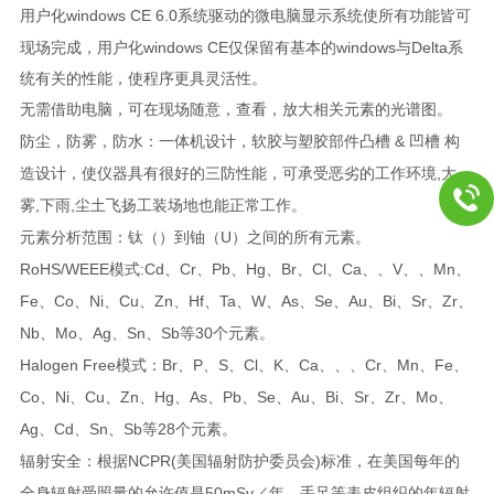
windows CE 6.0
用户化
系统驱动的微电脑显示系统使所有功能皆可
windows CE
windows
Delta
现场完成，用户化
仅保留有基本的
与
系
统有关的性能，使程序更具灵活性。
无需借助电脑，可在现场随意，查看，放大相关元素的光谱图。
&
防尘，防雾，防水：一体机设计，软胶与塑胶部件凸槽
凹槽
构
,
造设计，使仪器具有很好的三防性能，可承受恶劣的工作环境
大
,
,
雾
下雨
尘土飞扬工装场地也能正常工作。
U
元素分析范围：钛（）到铀（
）之间的所有元素。
RoHS/WEEE
:Cd
Cr
Pb
Hg
Br
Cl
Ca
V
Mn
模式
、
、
、
、
、
、
、、
、、
、
Fe
Co
Ni
Cu
Zn
Hf
Ta
W
As
Se
Au
Bi
Sr
Zr
、
、
、
、
、
、
、
、
、
、
、
、
、
、
Nb
Mo
Ag
Sn
Sb
30
、
、
、
、
等
个元素。
Halogen Free
Br
P
S
Cl
K
Ca
Cr
Mn
Fe
模式：
、
、
、
、
、
、、、
、
、
、
Co
Ni
Cu
Zn
Hg
As
Pb
Se
Au
Bi
Sr
Zr
Mo
、
、
、
、
、
、
、
、
、
、
、
、
、
Ag
Cd
Sn
Sb
28
、
、
、
等
个元素。
NCPR(
)
辐射安全：根据
美国辐射防护委员会
标准，在美国每年的
50mSv
全身辐射受照量的允许值是
／年，手足等表皮组织的年辐射