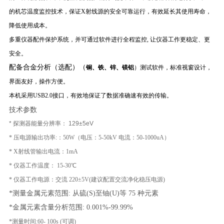
的机芯温度监控技术，保证X射线源的安全可靠运行，有效延长其使用寿命，
降低使用成本。
多重仪器配件保护系统，并可通过软件进行全程监控, 让仪器工作更稳定、更
安全。
配备合金分析
（选配）
（
铜、铁、锌、镁铝
）测试软件，标准视窗设计，
界面友好，操作方便。
本机采用USB2.0接口，有效地保证了数据准确速有效的传输。
技术参数
* 探测器能量分辨率： 129±5eV
* 压电源输出功率:：50W（电压：5-50kV 电流：50-1000uA）
* X射线管输出电流：1mA
* 仪器工作温度： 15-30℃
* 仪器工作电源：交流 220±5V(建议配置交流净化稳压电源)
*测量
金属
元素范围: 从硫(S)至铀(U)等 75 种元素
*
金属
元素含量分析范围: 0.001%-99.99%
*测量时间:60- 100s (可调)