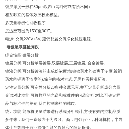
镀层厚度一般在50μm以内（每种材料有所不同）
相互独立的基体效应校正模型。
多变量非线性回收程序
度适应范围为15℃至30℃。
电源: 交流220V±5V, 建议配置交流净化稳压电源。
电镀层厚度检测仪
综合性能:镀层分析
镀层分析:可分析单层镀层,双层镀层,三层镀层, 合金镀层.
镀液分析:可分析镀液的主成份浓度(如镀镍药水的镍离子浓度,镀铜
药水的铜离子浓度等),简单的核对方式,无需购买标准药液.
定性定量分析:可定性分析20多种金属元素,并可定量分析成分含量.
光谱对比功能:可将样品的光谱和标准件的光谱进行对比,可确定样
品与标准件的差别,从而控制来料的纯度.
统计功能:能够将测量结果进行系统分析统计,方便有效的控制品质.
多年来，我们一直致力于为PCB 厂商，电镀行业，科研机构，半导
体生产等电子行业提供性能的仪器和的售后服务。