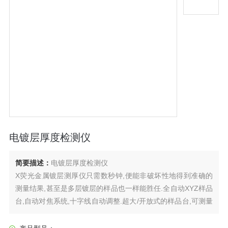
电镀层厚度检测仪
简要描述：
电镀层厚度检测仪
X荧光金属镀层测厚仪只需数秒钟,便能非破坏性地得到准确的
测量结果,甚至是多层镀层的样品也一样能胜任.全自动XYZ样品
台,自动对焦系统,十字线自动调整.超大/开放式的样品台,可测量
较大的产品.是线路板,五金电镀,首饰,端子等行业的.可测量各类
金属层、合金电镀厚度.