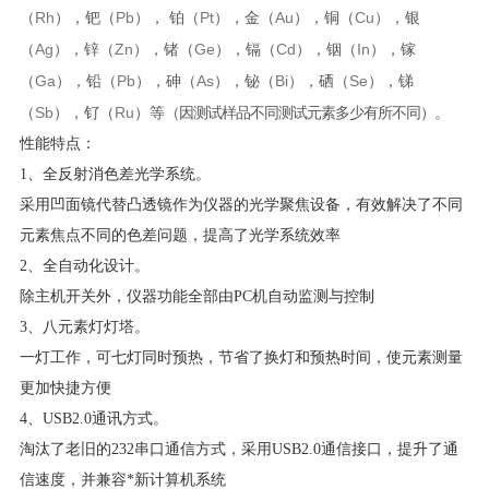
Rh
Pb
Pt
Au
Cu
（
），钯（
），
铂（
），金（
），铜（
），银
Ag
Zn
Ge
Cd
In
（
），锌（
），锗（
），镉（
），铟（
），镓
Ga
Pb
As
Bi
Se
（
），铅（
），砷（
），铋（
），硒（
），锑
Sb
Ru
（
），钌（
）等
（因测试样品不同测试元素多少有所不同）。
性能特点：
1
、全反射消色差光学系统。
采用凹面镜代替凸透镜作为仪器的光学聚焦设备，有效解决了不同
元素焦点不同的色差问题，提高了光学系统效率
2
、全自动化设计。
除主机开关外，仪器功能全部由
PC
机自动监测与控制
3
、八元素灯灯塔。
一灯工作，可七灯同时预热，节省了换灯和预热时间，使元素测量
更加快捷方便
4
、
USB2.0
通讯方式。
淘汰了老旧的
232
串口通信方式，采用
USB2.0
通信接口，提升了通
信速度，并兼容
*
新计算机系统