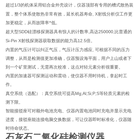
1/3
超过
的机体采用铝合金外壳设计，仪器顶部有专用的槽式散热装
, X
置，整个体系使散热非常有效，延长机器寿命
射线分析仪工作更
加更稳定，从而故障率
*
低。
SDD
,
250000,
超大型
硅漂移探测器具有惊人的计数率
高达
比普通的
Si-Pin X
12.5
射线探测器获取数据的能力高
倍。
,
内置的气压计可以纠正气压，气压计压力感应
可根据不同的压力
调整，从而是检测值更加准确，仪器预设海平面，用户上山或者下
到一个矿里测试，无需再次校准，这点对轻元素分析很重要。
内置的加速器可探测运动和震动，使仪器不用时待机，拿起时工
作。
Mg;Al;Si;P;S
真空系统（选配）：真空系统可提高
等轻质元素的检
测下限。
智能接驳座可对额外电池充电、仪器内置电池同时充电并显示充电
进度，接驳座能连接电脑交换数据，可让仪器即时标准化，仪器随
时待命状态。
石灰石二氧化硅检测仪器