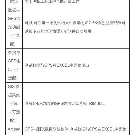
防水
尘土飞扬工装场地也能正常工作
数据与
GPS
绑
可以
,
可在每一个测试结果中自动附加
GPS
信息
,
这些结果可
定功能
以被专业的地球物理分析软件自动引用
.
（可选
配）
数据与
GPS
输
测试数据与
GPS
在
EXCEL
中完整输出
出（可
选配）
GIS
数
据采集
手簿
具有
1~5
米精度的
GPS
数据采集系统
TRIMBLE
。
（可选
配）
Arcpad
GPS
与测试数据联结软件
,
测试数据与
GPS
在
EXCEL
中完整