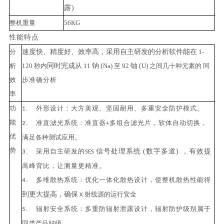
露
)
整机重量
5
6
KG
性能特
点
分
速度快、精度好、效率高，采用自主研发的分析软件能在
1-
析
12
0
秒
内
同时完成从
11
钠
(
Na
) 至
92
铀
(
U
) 之间几十种元素的
同
效
步准确分析
率
功
外形设计：大方美观、坚固耐用、多重安全防护模式
。
1.
能
准直滤光系统：准直器
多组合滤光片，软体自动切换，
2
.
+
优
满
足各种测试应用。
势
采用自主研发的
信号处理系统
(数字多道) ，有效提
3
.
SES
高峰背比，让测量更精准
。
多维散热系统：优化一体化散热设计，使整机散热性能得
4
.
到更大提高，确保
射线源的运行安全
X
辐射安全系统：多重防辐射泄露设计，辐射防护级别属于
5
.
同
类产品
好
级