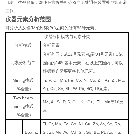
电磁干扰被屏蔽，即使在靠近手机或双向无线通信装置处也能正常
工作。
仪器元素分析范围
(Mg)
(Pu)
83
可分析从从镁
到钚
之间的所有
种元素。
仪器分析模式与元素种类
分析模式
分析元素
12
Mg
94
PU
分析外围：从
号元素
到
号元素
范
元素分析范围
34
围内的
种基本元素，在以上范围内，可以
根据客户需要更换其他元素。
Mining
Ti, V, Cr, Mn, Fe, Co, Ni, Cu, Zn, As, Zr, Mo,
模式
Ag, Cd, Sn, Sb, W, Pb, Bi
19
%
等
元素。
（
含量）
Two beam
Mg, Al, Si, P, S, Cl
K
Ca
Ti
Mn
10
、
、
、
、
等
元
mining
模式
素
%
（
含量）
Ti, Cr, Mn, Fe, Co, Ni, Cu, Zn, As, Se, Rb,
Beam1
Sr, Zr, Mo, Ag, Cd, Sn, Sb, Ba, Pt, Au, Hg,