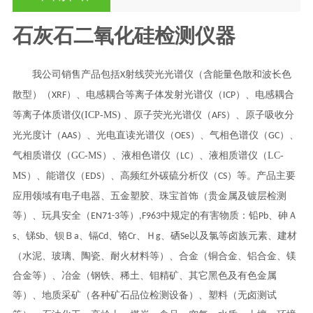
石灰石二氧化硅检测仪器
我公司销售产品包括
射线荧光光谱仪（含能量色散和波长色
X
散型）（
）、电感耦合等离子体发射光谱仪（
）、
电感耦合
XRF
ICP
等离子体质谱仪
(ICP-MS) 、原子荧光光谱仪（
）、原子吸收分
AFS
光光度计（
）、光电直读光谱仪（
）、气相色谱仪（
）、
AAS
OES
GC
气相质谱仪（
GC-MS）、液相色谱仪（
）、液相质谱仪（
LC-
LC
MS）、能谱仪（
）、高频红外碳硫分析仪（
）等。产品主要
EDS
CS
应用领域有电子电器、五金塑胶、珠宝首饰（贵金属及镀层检测
等）、玩具安全（
等）
中规定的有害物质：铅
、砷Ａ
EN71-3
,F963
Pb
、锑
、钡Ｂ
、镉
、铬
、Ｈ
、硒
以及氯等卤族元素、建材
s
Sb
a
Cd
Cr
g
Se
（水泥、玻璃、陶瓷、耐火材料等）、合金（铜合金、铝合金、镁
合金等）、冶金（钢铁、稀土、钼精矿、其它黑色及有色金属
等）、地质采矿（各种矿石品位检测设备）、塑料（无卤测试