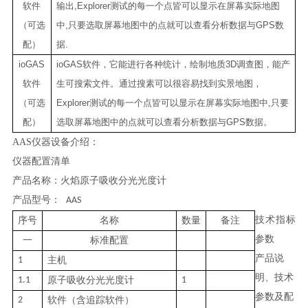
软件
输出
,Explorer
测试的每一个点皆可以显示在屏幕实际地图
（可选
中
,
只要选取屏幕地图中的点就可以查看分析数据与
GPS
数
配）
据
.
ioGAS
ioGAS
软件，它能进行各种统计，绘制地质
3D
调查图，能产
软件
生可搜索文件。通过搜素可以很容易找到实景地图，
（可选
Explorer
测试的每一个点皆可以显示在屏幕实际地图中
,
只要
配）
选取屏幕地图中的点就可以查看分析数据与
GPS
数据。
AAS仪器设备介绍
：
仪器配置清单
产品名称：火焰原子吸收分光光度计
产品型号：
AAS
技术指标
序号
名称
数量
备注
参数
一
标准配置
产品说
1
主机
明、技术
1.1
原子吸收分光光度计
1
参数及配
2
软件（含追踪软件）