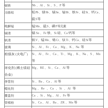
Nb
、
Al
、
Si
、
S
、
P
等
铌铁
铅
Pb
、锑
Sb
、锡
Sn
、铋
Bi
、铁
Fe
、硅
Si
、钙
Ca
、
冶炼铅
硫
S
等
电
解锰
锰
Mn
、硫
S
、磷
P
等元素
锡
Sn
、
Fe
铁、
Si
硅、
Ca
钙等
锡渣
钒
V
、锰
Mn
、铬
Cr
、钛
Ti
、钙
Ca
、硅
Si
等
钒渣
Si
、
Al
、
Fe
、
Ca
、
Mg
、
K
、
N
a
等
玻璃
Si
、
Al
、
Fe
、
Ca
、
Ti
、
Mg
、
K
、
Na
、
S
、
Mn
粉煤灰
(火电厂
)
等
Mg
、
RE
、
Si
、
Ca
、
Al
等
球
化剂
(稀土镁硅
合金)
Si
、
Ba
、
Ca
、
Al
等
孕育剂
Mg
、
Re
、
Ca
、
Si
、
Al
等
蠕
化剂
Ca
、
Si
、
Mg
、
Al
、
Fe
等
覆
盖剂
Si
、
Ca
、
Al
、
Ba
、
ZR
、
Mn
等
管
模粉