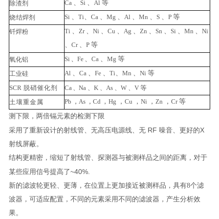
Ca
、
Si
、
Al
等
除渣
剂
Si
、
Ti
、
Ca
、
Mg
、
Al
、
Mn
、
S
、
P
等
烧
结焊剂
Ti
、
Zr
、
Ni
、
Cu
、
Ag
、
Zn
、
Sn
、
Si
、
Mn
、
Ni
钎焊
粉
、
C
r
、
P
等
Si
、
Fe
、
Ca
、
Mg
等
氧
化铝
Al
、
Ca
、
Fe
、
Ti
、
Mn
、
Ni
等
工业硅
SCR
脱硝催化剂
Ca
、
Na
、
K
、
As
、
W
、
V
等
Pb
，
As
，
Cd
，
Hg
，
Cu
，
Ni
，
Zn
，
Cr
等
土壤重金
属
测下限，两倍镉元素的检测下限
RF
X
采用了重新设计的射线管、无高压电源线、无
噪音、更好的
射线屏蔽。
结构更精密，缩短了射线管、探测器与被测样品之间的距离，对于
~40%.
某些应用信号提高了
新的滤波轮更轻、更薄，在位置上更加接近被测样品，具有
8
个滤
波器，可适应配置，不同的元素采用不同的滤波器，产生
分析效
果。