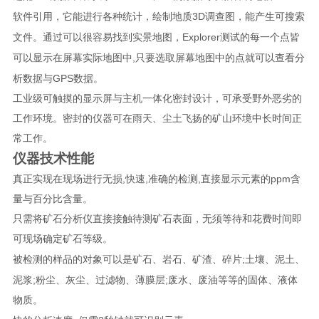
3D
软件引用，它能进行各种统计，绘制地质
调查图，能产生可搜索
Explorer
文件。通过可以很容易找到实景地图，
测试的每一个点皆
,
可以显示在屏幕实际地图中
只要选取屏幕地图中的点就可以查看分
GPS
析数据与
数据。
工业级可触摸的显示屏与主机一体化密封设计，可承受野外恶劣的
工作环境。密封的仪器可在雨天、尘土飞扬的矿山环境中长时间正
常工作。
仪器技术性能
,
,
,
ppm
真正实现在现场进行无损
快速
准确的检测
直接显示元素的
含
量与百分比含量。
只需将矿石分析仪直接接触待测矿石表面，无须等待和花费时间即
可现场确定矿石等级。
;
被检测的样品的对象可以是矿石、岩石、矿渣、碎片
土壤、泥土、
;
;
泥浆
粉尘、灰尘、过滤物、薄膜层
废水、废油等等的固体、液体
物质。