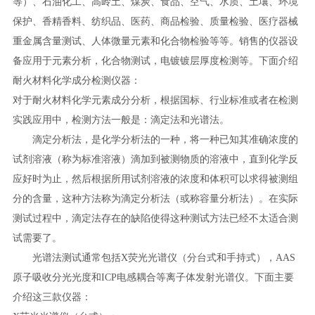
等）、石油化工、高岭土、煤炭、食品、空气、水质、土壤、环境
保护、
香精香料、纺织品、医药、
商品检验、质量检验、医疗器械
重金属含量测试、人体微量元素和化合物检验等等。销售的仪器设
备应用于元素分析，化合物测试，电镀镀层厚度检测等。
下面介绍
耐火材料化学成分检测仪器：
对于耐火材料化学元素成分分析，根据国标、行业标准或者在检测
实践应用中，检测方法一般是：
滴定法和
光谱
法
。
滴定分析法，是
化学分析法
的一种，将一种已知其准确浓度的
试剂溶液（称为
标准溶液
）
滴加
到被测物质的溶液中，直到
化学反
应
好
时为止，然后根据所用试剂溶液的浓度和体积可以求得被测组
分的含量，这种方法称为滴定分析法（或称容量分析法）。
在实际
测试过程中，滴定法存在的缺陷使得这种测试方法已经不太适合测
试需要了。
光谱
法
测试通常包括
X
荧光光谱仪（分台式和手持式），
AAS
原子吸收分光光度和
ICP
电感耦合等离子体发射光谱仪。下面主要
介绍这三款仪器：