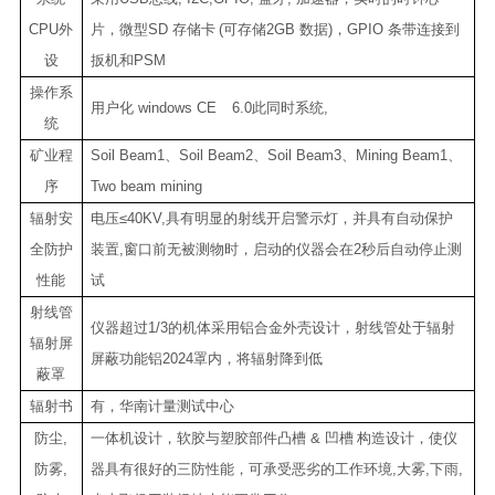
CPU
外
片，微型
SD
存储卡
(
可存储
2GB
数据
)
，
GPIO
条带连接到
设
扳机和
PSM
操作系
用户化
windows CE
6.0
此同时系统
,
统
矿业程
Soil Beam1
、
Soil Beam2
、
Soil Beam3
、
Mining Beam1
、
序
Two beam mining
辐射安
电压
≤40KV,
具有明显的射线开启警示灯，并具有自动保护
全防护
装置
,
窗口前无被测物时，启动的仪器会在
2
秒后自动停止测
性能
试
射线管
仪器超过
1/3
的机体采用铝合金外壳设计，射线管处于辐射
辐射屏
屏蔽功能铝
2024
罩内，将辐射降到低
蔽罩
辐射书
有，华南计量测试中心
防尘
,
一体机设计，软胶与塑胶部件凸槽
&
凹槽
构造设计，使仪
防雾
,
器具有很好的三防性能，可承受恶劣的工作环境
,
大雾
,
下雨
,