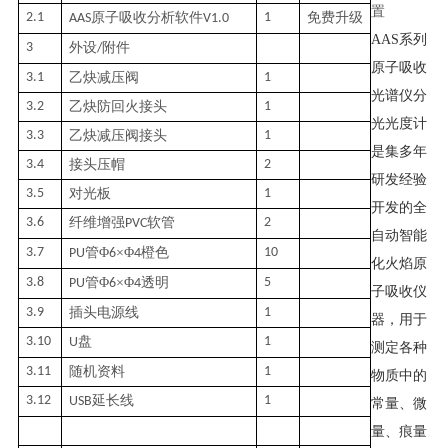
置
2.1
原子吸收分析软件
1
免费升级
AAS
V1.0
AAS
系列
3
外设
附件
/
原子吸收
3.1
乙炔减压阀
1
光谱仪分
3.2
乙炔防回火接头
1
光光度计
3.3
乙炔减压阀接头
1
是集多年
3.4
接头压帽
2
研发经验
3.5
对光板
1
开发的全
3.6
纤维增强
软管
2
PVC
自动智能
3.7
管
Φ
×Φ
橙色
10
PU
6
4
化火焰原
3.8
管
Φ
×Φ
透明
5
PU
6
4
子吸收仪
3.9
插头电源线
1
器，用于
3.10
盘
1
U
测定各种
3.11
随机资料
1
物质中的
3.12
延长线
1
USB
常量、微
量、痕量