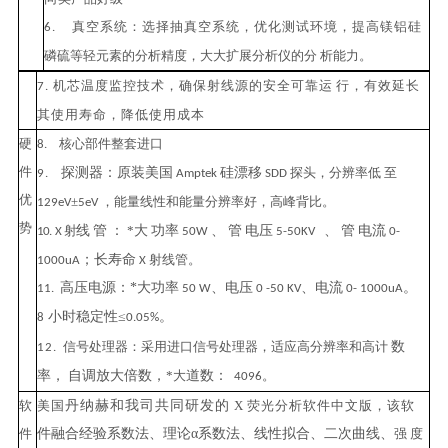
真空系统：选择抽真空系统，优化测试环境，提高镁铝硅
6.
磷硫等轻元素的分析精度，大大扩展分析仪的
分
析能力。
机芯温度监控技术，确保射线源的安全可靠运
行
，有效延长
7
.
其使用寿命，降低使用成本
硬
核心部件整套进
口
8.
件
探测器：原装美国
硅漂移
探头，分辨率低
至
9
.
Amptek
SDD
优
±
，能量线性和能量分辨率
好
，高峰背比。
129
eV
5
eV
势
射
线
管
：
*
大
功率
、
管
电压
、
管
电流
10.
X
50W
5-50KV
0-
；长寿命
射线管。
1000
uA
X
高压电源：
*
大功率
、电压
、电流
。
11.
50 W
0 -50 KV
0- 1000uA
小时稳定性
≤
。
8
0.05%
信号处理器：采用进口信号处理器，适应高分辨率和高计
数
12
.
率，
自调放大倍数，
*
大
道数：
。
4096
软
美
国
丹纳赫和我司共同研发的
X
荧光分析软件中文版，该软
件
件融合经验系数法、理论
α系数法、线性拟合、二次曲线、
强
度