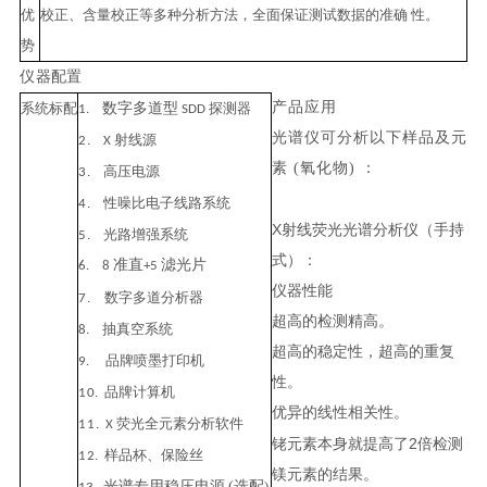
优
校正、含量校正等多种分析方法，全面保证测试数据的准
确
性
。
势
仪
器配置
产品应
用
系
统标配
数字多道型
探测器
1.
SDD
光谱仪可分析以下样品及元
射线源
2
.
X
素
(氧化物)
：
高压电源
3
.
性噪比电子线路系统
4
.
X
射线荧光光谱分析仪（手持
光路增强系统
5
.
式）：
准直
滤光
片
6. 8
+5
仪器性能
数字多道分析器
7
.
超高的检测精高。
抽真空系统
8
.
超高的稳定性，超高的重复
品牌喷墨打印机
9.
性。
品牌计算机
1
0
.
优异的线性相关性。
荧光全元素分析软件
1
1
.
X
2
铑元素本身就提高了
倍检测
样品杯、保险丝
1
2
.
镁元素的结果。
光谱专用稳压电源
(选配
)