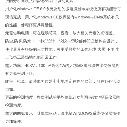
,
2
快的分析速度
仅需
秒钟就可识别元素。
windows CE 6.0
用户化
系统驱动的微电脑显示系统使所有功能皆可
windows CE
windows
Delta
现场完成，用户化
仅保留有
与
系统有关
的性能，使程序更具灵活性。
无需借助电脑，可在现场随意
，查看，放大相关元素的光谱图。
,
,
防尘
防雾
防水：一体机设计，软胶与塑胶部件凹凸槽构造设计，
,
,
,
使仪器具有很好的三防性能，可承受恶劣的工作环境
大雾
下雨
尘
土飞扬工装场地也能正常工作。
40KV
100mA
4W
X
超大功率。
，
高达
的大功率
射线管技术使仪器具
有更低检测下限。
腰带、枪套、肩带能将仪器牢牢地固定在你的腰部，可在野外活动
自如。
更高的检测精度，多次测试的平均值统计功能可有效地提高仪器的
检测精度。
WINDOWS
超大的图标显示，菜单式驱动，微电脑
系统使仪器操作
更加简便。