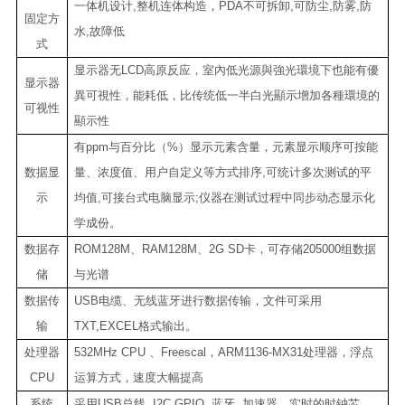
一体机设计
,
整机连体构造，
PDA
不可拆卸
,
可防尘
,
防雾
,
防
固定方
水
,
故障低
式
显示器无
LCD
高原反应，室內低光源與強光環境下也能有優
显示器
異可視性，能耗低，比传统低一半白光顯示增加各種環境的
可视性
顯示性
有
ppm
与百分比（
%
）显示元素含量，元素显示顺序可按能
数据显
量、浓度值、用户自定义等方式排序
,
可统计多次测试的平
示
均值
,
可接台式电脑显示
;
仪器在测试过程中同步动态显示化
学成份。
数据存
ROM128M
、
RAM128M
、
2G SD
卡，可存储
205000
组数据
储
与光谱
数据传
USB
电缆、无线蓝牙进行数据传输，文件可采用
输
TXT,EXCEL
格式输出。
处理器
532MHz CPU
、
Freescal
，
ARM1136-MX31
处理器，浮点
CPU
运算方式，速度大幅提高
系统
采用
USB
总线
, I2C,GPIO,
蓝牙
,
加速器，实时的时钟芯