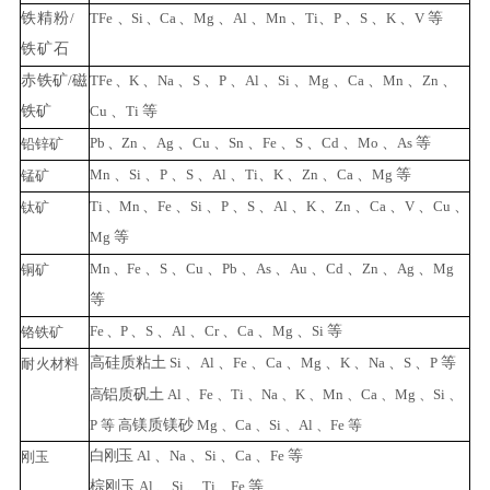
铁精粉
/
TFe
、
Si
、
Ca
、
Mg
、
Al
、
Mn
、
Ti
、
P
、
S
、
K
、
V
等
铁矿
石
赤
铁矿
/
磁
TFe
、
K
、
Na
、
S
、
P
、
Al
、
Si
、
Mg
、
Ca
、
Mn
、
Zn
、
铁矿
Cu
、
Ti
等
Pb
、
Zn
、
Ag
、
Cu
、
Sn
、
Fe
、
S
、
Cd
、
Mo
、
As
等
铅锌
矿
Mn
、
Si
、
P
、
S
、
Al
、
Ti
、
K
、
Zn
、
Ca
、
M
g
等
锰
矿
Ti
、
Mn
、
Fe
、
Si
、
P
、
S
、
Al
、
K
、
Zn
、
Ca
、
V
、
Cu
、
钛
矿
Mg
等
Mn
、
Fe
、
S
、
Cu
、
Pb
、
As
、
Au
、
Cd
、
Zn
、
Ag
、
Mg
铜
矿
等
Fe
、
P
、
S
、
Al
、
Cr
、
Ca
、
Mg
、
Si
等
铬铁矿
高
硅质粘土
Si
、
Al
、
Fe
、
Ca
、
Mg
、
K
、
Na
、
S
、
P
等
耐
火材料
高
铝质矾土
Al
、
Fe
、
Ti
、
Na
、
K
、
Mn
、
Ca
、
Mg
、
Si
、
P
等
高
镁质镁砂
Mg
、
Ca
、
Si
、
Al
、
Fe
等
白
刚
玉
Al
、
Na
、
Si
、
Ca
、
Fe
等
刚玉
棕刚玉
Al
、
Si
、
Ti
、
F
e
等