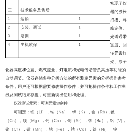
实现了仪
三
技术服务及售后
器的波长
1
运输
1
扫描、寻
2
安装、调试
1
峰定位、
3
培训
1
光谱通带
4
主机质保
1
宽度、回
转元素灯
架、原子
化器高度和位置、燃气流量、灯电流和光电倍增管负高压等功能的
自动调节。仪器存储多种分析方法的所有测定元素的分析操作参考
条件，用户还可根据需要修改操作条件，并可把操作条件和工作曲
线及测试结果存盘，可重新调出使用和处理。
仪器测试元素：可测元素
余种
30
Li
Na
K
Rb
,
可测定：锂（
），钠（
），钾（
），铷（
）
铯
Cs
Mg
Ca
Sr
Ba
V)
（
），镁（
），钙（
），锶（
），钡（
），钒（
，
Cr
Mn
Fe
Co
Ni
铬（
），锰（
），铁（
），钴（
），镍（
），铑