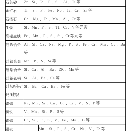
Zr
、
Si
、
Fe
、
P
、
S
、
Al
、
Ti
等
石
英砂
Ti
、
S
、
P
、
Fe
、
Nb
、
Ta
、
Cr
、
Sn
等
金
红石
Ca
、
Mg
、
Fe
、
Mn
、
Al
、
Cr
等
石
榴石
Si
、
Mn
、
P
、
S
、
Ti
、
Cr
、
V
等元素
生
铁
Fe
、
Mn
、
P
、
S
、
Si
、
Cr
等元素
高锰生
铁
Al
、
Si
、
Ca
、
Na
、
Mg
、
P
、
S
、
Fe
、
Cr
、
Mn
、
Cu
、
Ba
硅
铁合金
等
Mn
、
P
、
S
、
Si
等
硅
锰合金
Si
、
Ca
、
Al
、
Ba
、
ZR
、
Mn
等
硅
锆合金
Si
、
Al
、
Ba
、
Ca
等
硅
铝钡钙
硅
钡钙
/
硅
Si
、
Ba
、
Ca
、
Ba
、
Fe
等
钙
/
硅钡
Ni
、
Mn
、
Si
、
Cu
、
Co
、
Cr
、
V
、
S
、
P
等
镍铁
V
、
Mn
、
Si
、
P
、
S
等
钒铁
Cr
、
Si
、
P
、
S
、
V
、
Fe
、
Mn
、
Ti
等
铬铁
Mn
、
Si
、
P
、
S
、
Cr
、
Ni
、
V
、
F
e
等
锰
铁