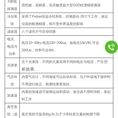
X
射线
高性能，高精度，高灵敏度超大型
SDD
硅漂移探测器
探测器
冷却系
采用了
Peltier
恒温冷却系统，控测器在
-35
℃
下工作，保证
统
仪器的检测精度，和不受外界温度的影响
滤波器
八个滤光片可自动切换
电压、
电压
10~40kv,
电流
100~200ua
。低电压
15kV
时
,
可达
电流与
200Ua
，功率可达
4W
。
功率
分
五个光束段，不同的元素采用不同的电压与电流，产生
光谱束
析效果。
气压补
内置气压计，不同海拔可以自动补偿，当户外或地下操作时
偿
不用进行校正，检测结果更加
好。
内置的加速器可探测运动和震动，使仪器不用时待机，拿起
加速器
时工作
真空系
统（选
真空系统可提高
Mg;Al;Si;P;S
等轻质元素的检测下限