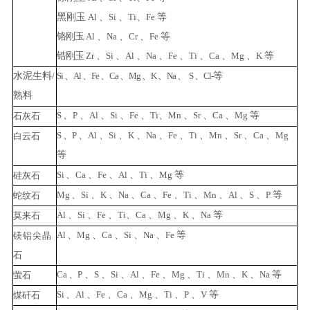
黑
刚
玉
Al
、
Si
、
Ti
、
Fe
等
铬刚玉
Al
、
Na
、
Cr
、
Fe
等
锆刚
玉
Zr
、
Si
、
Al
、
Na
、
Fe
、
Ti
、
Ca
、
Mg
、
K
等
水泥生料
/
Si
、
Al
、
Fe
、
Ca
、
Mg
、
K
、
Na
、
S
、
Cl-
等
熟料
S
、
P
、
Al
、
Si
、
Fe
、
Ti
、
Mn
、
Sr
、
Ca
、
Mg
等
石
灰石
S
、
P
、
Al
、
Si
、
K
、
Na
、
Fe
、
Ti
、
Mn
、
Sr
、
Ca
、
Mg
白
云石
等
Si
、
Ca
、
Fe
、
Al
、
Ti
、
Mg
等
硅灰石
Mg
、
Si
、
K
、
Na
、
Ca
、
Fe
、
Ti
、
Mn
、
Al
、
S
、
P
等
蛇纹
石
Al
、
Si
、
Fe
、
Ti
、
Ca
、
Mg
、
K
、
N
a
等
莫来
石
Al
、
Mg
、
Ca
、
Si
、
Na
、
Fe
等
镁
铝尖晶
石
Ca
、
P
、
S
、
Si
、
Al
、
Fe
、
Mg
、
Ti
、
Mn
、
K
、
Na
等
萤
石
Si
、
Al
、
Fe
、
Ca
、
Mg
、
Ti
、
P
、
V
等
煤矸石