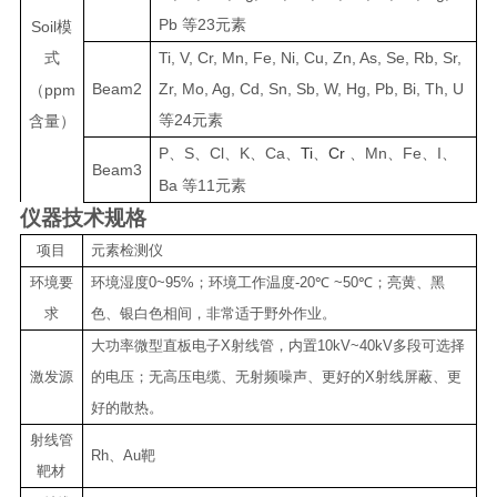
Pb
23
等
元素
Soil
模
Ti, V, Cr, Mn, Fe, Ni, Cu, Zn, As, Se, Rb, Sr,
式
Beam2
Zr, Mo, Ag, Cd, Sn, Sb, W, Hg, Pb, Bi, Th, U
ppm
（
24
等
元素
含量）
P
S
Cl
K
Ca
Ti
Cr
Mn
Fe
I
、
、
、
、
、
、
、
、
、
、
Beam3
Ba
11
等
元素
仪器技术规格
项目
元素检测仪
环境要
环境湿度
0~95%
；环境工作温度
-20
℃
~50
℃
；亮黄、黑
求
色、银白色相间，非常适于野外作业。
大功率微型直板电子
X
射线管，内置
10kV~40kV
多段可选择
激发源
的电压；无高压电缆、无射频噪声、更好的
X
射线屏蔽、更
好的散热。
射线管
Rh
、
Au
靶
靶材