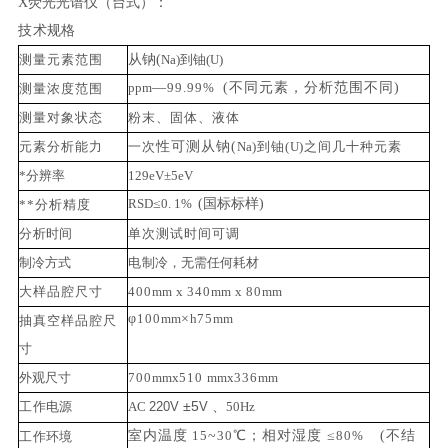
X
荧光光谱仪（台式）：
技
术规格
测量元素范围
从钠
(
Na
)到铀(
U
)
ppm
—
99.99%
(不同元素，分析范围不同)
测量浓度范围
测量对象状态
粉末、固体、液
体
元素分析能
力
一
次
性可测从钠
(
Na
)到铀(
U
)之间几十种元素
*
分辨率
129
eV
±
5
eV
RSD
≤
0. 1%
(国标标样)
*
*
分析精
度
分
析时间
单
次测试时间可调
制冷方式
电
制冷，无需任何耗材
大样品腔尺
寸
4
00
mm
x
340
mm
x
80
mm
φ
100
mm
×
h
75
mm
抽真空样品腔尺
寸
外
观尺寸
7
00
mmx
510
mmx
336
mm
±5
工
作电源
AC
220
V
V
、
50
Hz
室内温度
15
~
30
℃；相对湿度 ≤
80%
(不结
工
作环境