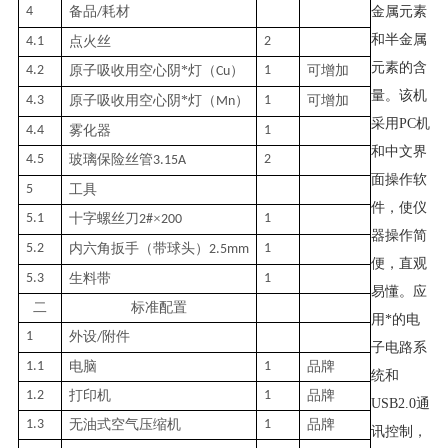
4
备品
耗材
金属元素
/
和半金属
4.1
点火丝
2
元素的含
4.2
原子吸收用空心阴
*
灯（
）
1
可增加
Cu
量。该机
4.3
原子吸收用空心阴
*
灯（
）
1
可增加
Mn
采用
PC
机
4.4
雾化器
1
和中文界
4.5
玻璃保险丝管
2
3.15A
面操作软
5
工具
件，使仪
5.1
十字螺丝刀
×
1
2#
200
器操作简
5.2
内六角扳手（带球头）
1
2.5mm
便，直观
5.3
生料带
1
易懂。应
二
标准配置
用*的电
1
外设
附件
/
子电路系
1.1
电脑
1
品牌
统和
1.2
打印机
1
品牌
USB2.0
通
1.3
无油式空气压缩机
1
品牌
讯控制，