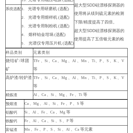
13.
SDD
超大型
硅漂移探测器的
系
统选配
光谱专用研磨机
(选配
)
1.
使用将从镁到硫元素的检测
光谱专用熔样机
(选配)
2
.
/
下限
精度提高了四倍。
光谱专用制粉机
(选配)
3
.
SDD
超大型
硅漂移探测器的
熔样铂金坩埚
(选配)
4
.
使用提高了五倍银元素的检
光谱仪专用压片机
(选配)
5
.
样品类
别
元素类别
烧结矿
/
球团
TFe
、
Si
、
Ca
、
Mg
、
Al
、
Mn
、
Ti
、
P
、
S
、
K
、
V
矿
等
高炉渣
/
转炉
渣
TFe
、
Si
、
Ca
、
Mg
、
Al
、
Mn
、
Ti
、
P
、
S
、
K
、
V
等
Al
、
Ca
、
Si
、
Mg
、
Fe
、
Ti
等
精炼
渣
Ca
、
Mg
、
Al
、
Si
、
Fe
、
P
、
S
等
预
熔渣
Si
、
Al
、
Fe
、
Ca
、
Mg
等
铝
酸钙
Fe
、
Al
、
Ca
、
Si
、
S
、
P
等
铁酸钙
Mn
、
Fe
、
P
、
S
、
Si
、
Al
、
Ca
等元素
富锰渣