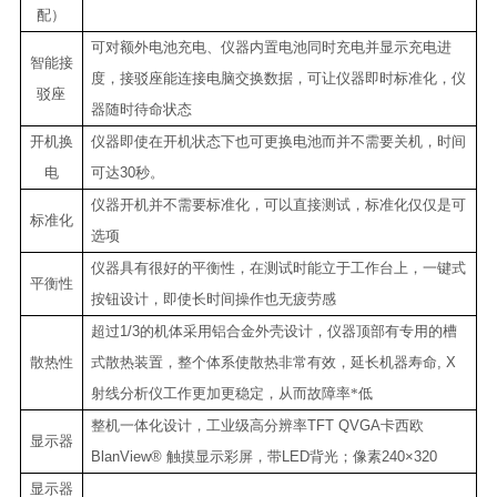
配）
可对额外电池充电、仪器内置电池同时充电并显示充电进
智能接
度，接驳座能连接电脑交换数据，可让仪器即时标准化，仪
驳座
器随时待命状态
开机换
仪器即使在开机状态下也可更换电池而并不需要关机，时间
电
可达
30
秒。
仪器开机并不需要标准化，可以直接测试，标准化仅仅是可
标准化
选项
仪器具有很好的平衡性，在测试时能立于工作台上，一键式
平衡性
按钮设计，即使长时间操作也无疲劳感
超过
1/3
的机体采用铝合金外壳设计，仪器顶部有专用的槽
散热性
式散热装置，整个体系使散热非常有效，延长机器寿命
, X
射线分析仪工作更加更稳定，从而故障率
*
低
整机一体化设计，工业级高分辨率
TFT QVGA
卡西欧
显示器
BlanView®
触摸显示彩屏，带
LED
背光；像素
240×320
显示器