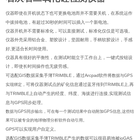
仪器即使在开机状态下也可更换电池而并不需要关机，在系统运作
30
中拔掉电池，有超过
秒的时间可以插入一个新电池。
仪器开机并不需要标准化，可以直接测试，标准化仅仅是可选项。
仪器外壳采用铝合金、塑胶设计，坚固耐用，手柄软胶设计，手感
,
好
更适合长时间使用。
仪器具有很好的平衡性，在测试时能立于工作台上，一键式按钮设
计，即使长时间操作也无疲劳感。
GIS
TRIMBLE
Arcpad
可选配
数据采集手簿
，通过
软件将
数据与
GPS
TRIMBLE
,
实现绑定，
可将仪器测试点的矿化信息通过蓝牙传到
上
再
TRIMBLE
,
与
上自动产生的经度、纬度、海拔进行连接
实现测试信
GPS
息与
同步处理。
数据与
GPS
同步输出，可在每一个测试结果中自动附加
GPS
信息
,
这些结
果可以被专业的地球物理分析软件自动引用。
GPS
可以实现用户自定义。
GIS
TRIMBLE
ioGAS
选配
数据采集手簿
产生的数据可以很容易地被